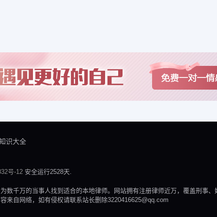
知识大全
32号-12
安全运行2528天.
，为数千万的当事人找到适合的本地律师。网站拥有注册律师近万，覆盖刑事、
网络，如有侵权请联系站长删除3220416625@qq.com