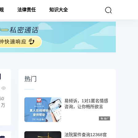
规
法律责任
知识大全
判
热门
0
易倾诉，1对1匿名情感
 万
咨询，让你畅所欲言
法院案件查询12368官