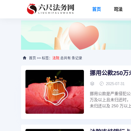
首页
司法
首页
>> 标签：
法院
总共有 条记录
挪用公款250
2025-07-31
挪用公款是严重侵犯公
万及以上且未归还时，
未归还以及 250 万