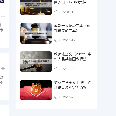
费
网入口（12368案件查
询系统官网http）
2022-09-19
律
成都十大垃圾二本（成
本
都最差的二本）
2022-10-19
教师法全文（2022年中
华人民共和国教师法全
文）
2022-11-02
财
监察官法全文,四级主任
个
科员首次确定为监察
官，二级，三级还是四
级?
2022-10-26