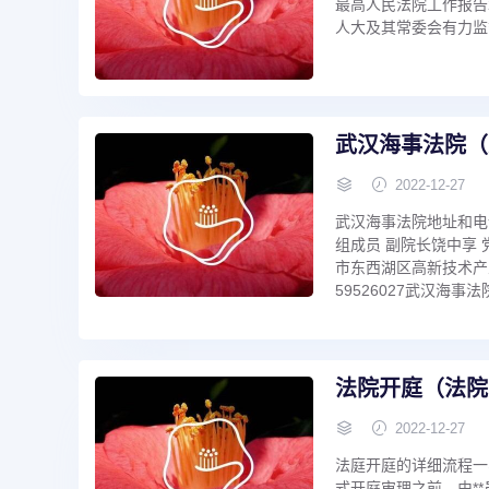
最高人民法院工作报告2
人大及其常委会有力监督
武汉海事法院（
2022-12-27
武汉海事法院地址和电话
组成员 副院长饶中享 
市东西湖区高新技术产业园世
59526027武汉海
法院开庭（法院
2022-12-27
法庭开庭的详细流程一
式开庭审理之前，由**