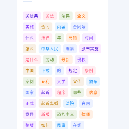
民法典
民法
法典
全文
实施
合同
内容
合同法
什么
法律
年
离婚
时间
怎么
中华人民
编纂
颁布实施
是什么
劳动
最新
侵权
中国
下载
的
规定
条例
案例
专利
大学
宣传
颁布
国家
起诉
程序
哪些
信息
正式
起诉离婚
法院
官网
案件
新版
恐怖主义
律师
整版
如何
民事
在线