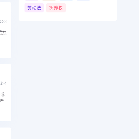
劳动法
抚养权
3
偿损
4
大或
严