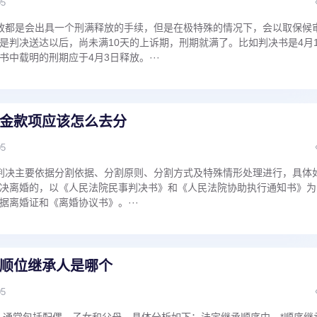
05
放都是会出具一个刑满释放的手续，但是在极特殊的情况下，会以取保候
是判决送达以后，尚未满10天的上诉期，刑期就满了。比如判决书是4月
中载明的刑期应于4月3日释放。···
金款项应该怎么去分
05
判决主要依据分割依据、分割原则、分割方式及特殊情形处理进行，具体
决离婚的，以《人民法院民事判决书》和《人民法院协助执行通知书》为
据离婚证和《离婚协议书》。···
顺位继承人是哪个
05
人通常包括配偶、子女和父母。具体分析如下：法定继承顺序中，*顺序继