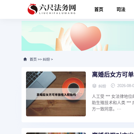
首页
司法
首页
>>
纠纷
>
离婚后女方可单
2026-08-
纠纷
人工受 *** 女法律
助生殖技术和人类 **
方一致同意。···