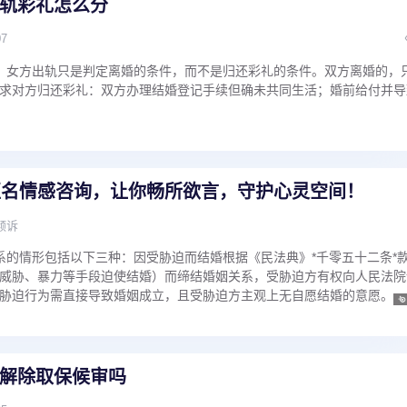
轨彩礼怎么分
07
。女方出轨只是判定离婚的条件，而不是归还彩礼的条件。双方离婚的，
求对方归还彩礼：双方办理结婚登记手续但确未共同生活；婚前给付并导
匿名情感咨询，让你畅所欲言，守护心灵空间！
倾诉
系的情形包括以下三种：因受胁迫而结婚根据《民法典》*千零五十二条*
威胁、暴力等手段迫使结婚）而缔结婚姻关系，受胁迫方有权向人民法院
胁迫行为需直接导致婚姻成立，且受胁迫方主观上无自愿结婚的意愿。···
解除取保候审吗