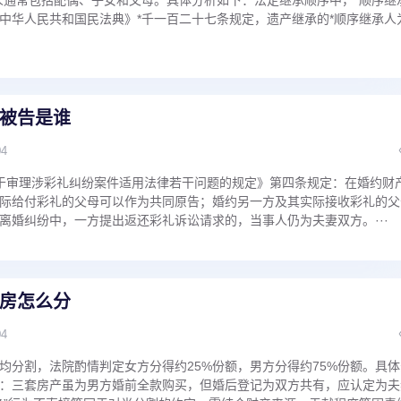
中华人民共和国民法典》*千一百二十七条规定，遗产继承的*顺序继承人
被告是谁
04
于审理涉彩礼纠纷案件适用法律若干问题的规定》第四条规定：在婚约财
际给付彩礼的父母可以作为共同原告；婚约另一方及其实际接收彩礼的父
离婚纠纷中，一方提出返还彩礼诉讼请求的，当事人仍为夫妻双方。···
房怎么分
04
均分割，法院酌情判定女方分得约25%份额，男方分得约75%份额。具体
：三套房产虽为男方婚前全款购买，但婚后登记为双方共有，应认定为夫