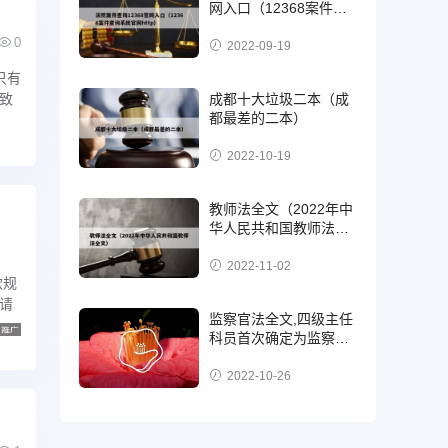
网入口（12368案件查
询系统官网http）
0
2022-09-19
只有
成都十大垃圾二本（成
致
都最差的二本）
2022-10-19
教师法全文（2022年中
华人民共和国教师法全
文）
2022-11-02
款规
请
监察官法全文,四级主任
科员首次确定为监察
官，二级，三级还是四
级?
2022-10-26