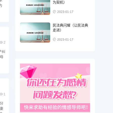
为契机）
为
2023-01-17
民法典闪耀（让民法典
走进）
2023-01-17
2
产纠
母
1
分
妻