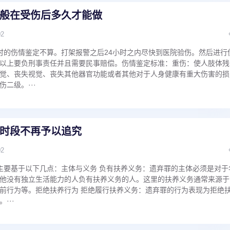
般在受伤后多久才能做
02
时的伤情鉴定不算。打架报警之后24小时之内尽快到医院验伤。然后进行
以上要负刑事责任并且需要民事赔偿。伤情鉴定标准：重伤：使人肢体残
觉、丧失视觉、丧失其他器官功能或者其他对于人身健康有重大伤害的损
二级。···
时段不再予以追究
02
主要基于以下几点：主体与义务 负有扶养义务：遗弃罪的主体必须是对于
他没有独立生活能力的人负有扶养义务的人。这里的扶养义务通常来源于
前行为等。拒绝扶养行为 拒绝履行扶养义务：遗弃罪的行为表现为拒绝
···