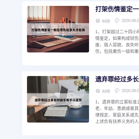
打架伤情鉴定一
2026-08-
纠纷
1、打架超过二十四小
情鉴定，如果构成轻伤
废、毁人容貌、丧失听
伤，包括重伤一级和重伤
遗弃罪经过多长
2026-08-
纠纷
1、遗弃罪的立案标准
老、年幼、患病或者其
律规定、家庭关系或先
上述负有扶养义务的人。