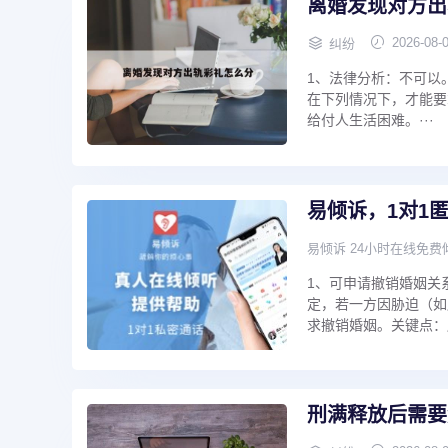
离婚发现对方出
2026-08-
纠纷
1、法律分析：不可以
在下列情况下，才能要
给付人生活困难。···
易倾诉，1对1
易倾诉 24小时在线免费
1、可申请撤销婚姻关
定，若一方因胁迫（如
求撤销婚姻。关键点：
刑满释放后需要