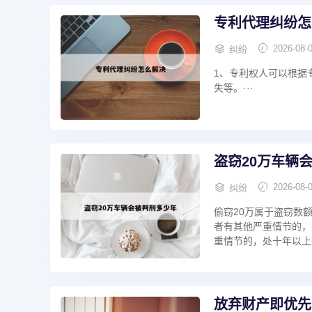
专利代理纠纷怎
2026-08-
纠纷
1、专利权人可以根据
失等。···
盗窃20万车辆
2026-08-
纠纷
偷窃20万属于盗窃数
者有其他严重情节的，
重情节的，处十年以上
放弃财产即优先