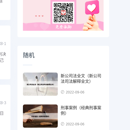
综
1
判决
随机
己
新公司法全文（新公司
法司法解释全文）
2022-09-06
3
刑事案例（经典刑事案
日
例）
2022-09-06