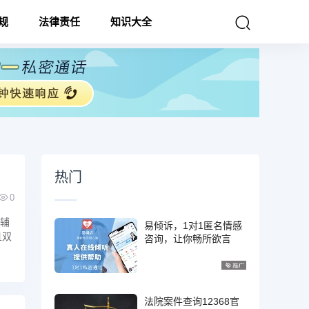
规
法律责任
知识大全
热门
0
类辅
易倾诉，1对1匿名情感
且双
咨询，让你畅所欲言
法院案件查询12368官