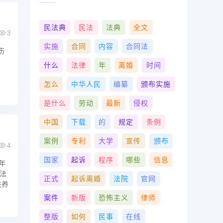
民法典
民法
法典
全文
3
实施
合同
内容
合同法
伤
什么
法律
年
离婚
时间
怎么
中华人民
编纂
颁布实施
是什么
劳动
最新
侵权
中国
下载
的
规定
条例
案例
专利
大学
宣传
颁布
4
国家
起诉
程序
哪些
信息
年
法
正式
起诉离婚
法院
官网
扶养
案件
新版
恐怖主义
律师
整版
如何
民事
在线