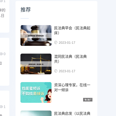
1
推荐
审的
1日
民法典早会（民法典起
床）
2023-01-17
0
混同民法典（民法典
共）
如
2023-01-17
资深心理专家，在线一
对一倾诉
1
民法典启发（以民法典
承