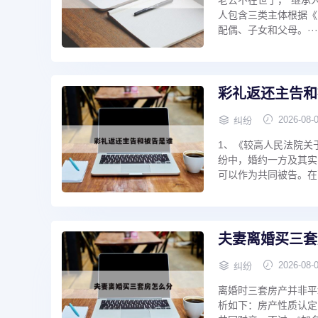
人包含三类主体根据《
配偶、子女和父母。···
彩礼返还主告和
2026-08-
纠纷
1、《较高人民法院关
纷中，婚约一方及其实
可以作为共同被告。在
夫妻离婚买三套
2026-08-
纠纷
离婚时三套房产并非平
析如下：房产性质认定