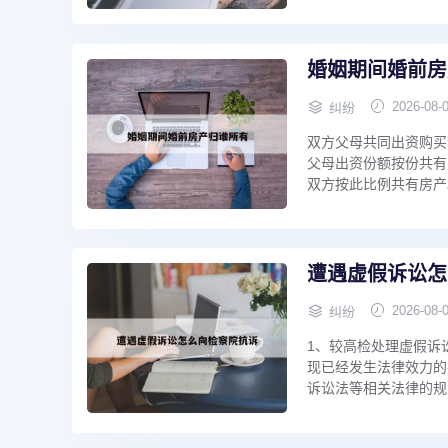
婚姻期间婚前房
2026-08-
纠纷
双方父母共同出资购买
父母出资份额按份共有
双方按此比例共有房产。
遭遇虚假诉讼怎
2026-08-
纠纷
1、较高检处理虚假诉
现已经发生法律效力的
诉讼法等相关法律的规