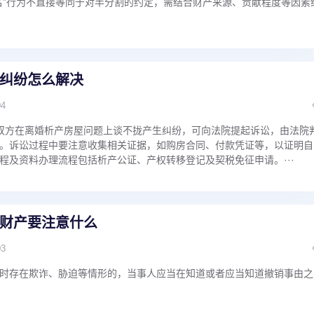
名”行为不直接等同于对半分割的约定，需结合财产来源、贡献程度等因素
纠纷怎么解决
04
双方在离婚析产房屋问题上谈不拢产生纠纷，可向法院提起诉讼，由法院
。诉讼过程中要注意收集相关证据，如购房合同、付款凭证等，以证明自
程及资料办理流程包括析产公证、产权转移登记及契税免征申请。···
财产要注意什么
03
时存在欺诈、胁迫等情形的，当事人应当在知道或者应当知道撤销事由之