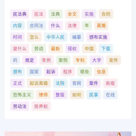
民法典
民法
法典
全文
实施
合同
内容
合同法
什么
法律
年
离婚
时间
怎么
中华人民
编纂
颁布实施
是什么
劳动
最新
侵权
中国
下载
的
规定
条例
案例
专利
大学
宣传
颁布
国家
起诉
程序
哪些
信息
正式
起诉离婚
法院
官网
案件
新版
恐怖主义
律师
整版
如何
民事
在线
劳动法
抚养权