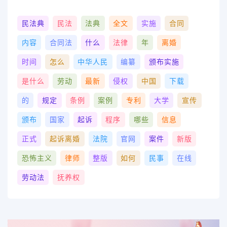
民法典
民法
法典
全文
实施
合同
内容
合同法
什么
法律
年
离婚
时间
怎么
中华人民
编纂
颁布实施
是什么
劳动
最新
侵权
中国
下载
的
规定
条例
案例
专利
大学
宣传
颁布
国家
起诉
程序
哪些
信息
正式
起诉离婚
法院
官网
案件
新版
恐怖主义
律师
整版
如何
民事
在线
劳动法
抚养权