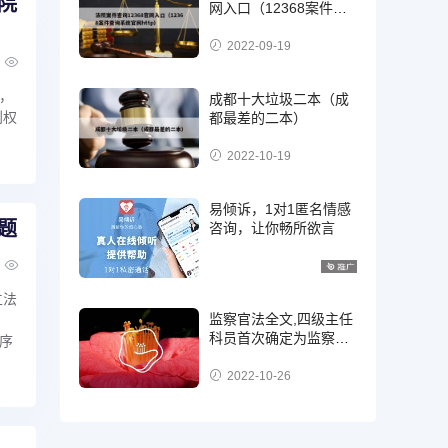
院
网入口（12368案件查
询系统官网http）
2022-09-19
，
成都十大垃圾二本（成
利权
都最差的二本）
2022-10-19
易倾诉，1对1匿名情感
题
咨询，让你畅所欲言
立法
监察官法全文,四级主任
科员首次确定为监察
序
官，二级，三级还是四
级?
2022-10-26