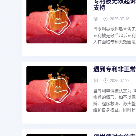
专利被无效起诉
支持
2025-07-18
当专利被专利局宣告无
专利被无效后起诉专利
人在面临专利无效困境
遇到专利非正常
2025-07-17
当专利申请被认定为 
宗旨的情形，如不以保
辩、程序救济、源头整
维护自身权益，同时建