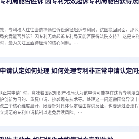
专利局能否胜诉 因专利无效起诉专利局能否获得法
效，专利权人往往会选择通过诉讼途径起诉专利局，试图挽回局面。那么
局究竟能否胜诉？因专利无效起诉专利局又能否获得法院支持？ 这是专
时，最为关注且亟待厘清的核心问题。···
申请认定如何处理 如何处理专利非正常申请认定问
“非正常申请” 时，意味着国家知识产权局认为该申请可能存在违背专利法
护创新为目的、重复申请、抄袭现有技术等。处理这一问题需围绕异议申
改三个核心维度展开，既要针对具体认定理由提供反证，也要通过合法程
立规范的专利申请机制以避免后续风险。···