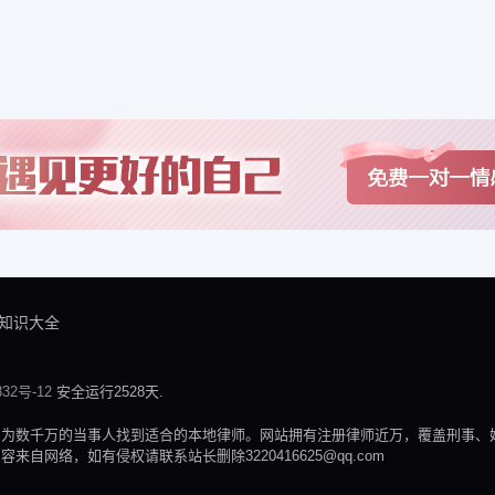
知识大全
32号-12
安全运行2528天.
，为数千万的当事人找到适合的本地律师。网站拥有注册律师近万，覆盖刑事、
网络，如有侵权请联系站长删除3220416625@qq.com