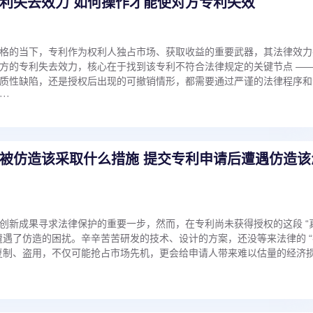
利失去效力 如何操作才能使对方专利失效
格的当下，专利作为权利人独占市场、获取收益的重要武器，其法律效力
方的专利失去效力，核心在于找到该专利不符合法律规定的关键节点 ——
质性缺陷，还是授权后出现的可撤销情形，都需要通过严谨的法律程序和
··
被仿造该采取什么措施 提交专利申请后遭遇仿造该
创新成果寻求法律保护的重要一步，然而，在专利尚未获得授权的这段 “
遭遇了仿造的困扰。辛辛苦苦研发的技术、设计的方案，还没等来法律的 “
复制、盗用，不仅可能抢占市场先机，更会给申请人带来难以估量的经济