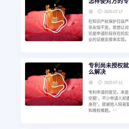
怎样使对方的专
2025-07-17
在知识产权保护日益严
非永恒不变。若想让对
论是申请阶段存在的实
业的证据支撑来实现。·
专利尚未授权就
么解决
2025-07-11
专利申请的提交，本是
空期”，不少申请人却
身符”，就被他人轻易
和维权难题。···