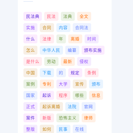
民法典
民法
法典
全文
实施
合同
内容
合同法
什么
法律
年
离婚
时间
怎么
中华人民
编纂
颁布实施
是什么
劳动
最新
侵权
中国
下载
的
规定
条例
案例
专利
大学
宣传
颁布
国家
起诉
程序
哪些
信息
正式
起诉离婚
法院
官网
案件
新版
恐怖主义
律师
整版
如何
民事
在线