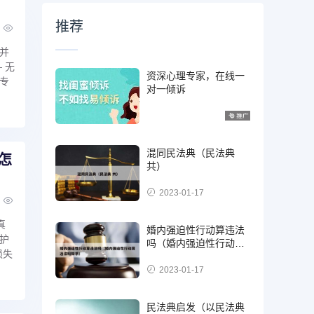
推荐
并
 无
资深心理专家，在线一
专
对一倾诉
混同民法典（民法典
怎
共）
2023-01-17
真
婚内强迫性行动算违法
护
吗（婚内强迫性行动算
损失
违法吗知乎）
2023-01-17
民法典启发（以民法典