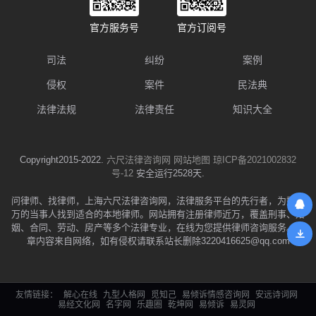
官方服务号
官方订阅号
司法
纠纷
案例
侵权
案件
民法典
法律法规
法律责任
知识大全
Copyright2015-2022.
六尺法律咨询网
网站地图
琼ICP备2021002832
号-12
安全运行2528天.
问律师、找律师，上海六尺法律咨询网，法律服务平台的先行者，为数千
万的当事人找到适合的本地律师。网站拥有注册律师近万，覆盖刑事、婚
姻、合同、劳动、房产等多个法律专业，在线为您提供律师咨询服务。文
章内容来自网络，如有侵权请联系站长删除3220416625@qq.com
友情链接：
解心在线
九型人格网
觅知己
易倾诉情感咨询网
安远诗词网
易经文化网
名字网
乐趣圈
乾坤网
易倾诉
易灵网