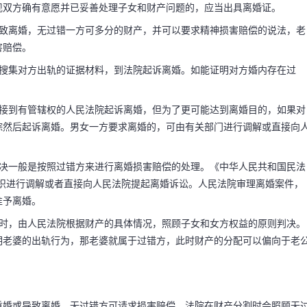
现双方确有意愿并已妥善处理子女和财产问题的，应当出具离婚证。
导致离婚，无过错一方可多分的财产，并可以要求精神损害赔偿的说法，老
害赔偿。
该怎么去离婚
以搜集对方出轨的证据材料，到法院起诉离婚。如能证明对方婚内存在过
直接到有管辖权的人民法院起诉离婚，但为了更可能达到离婚目的，如果对
踪然后起诉离婚。男女一方要求离婚的，可由有关部门进行调解或直接向
可以协议离婚或诉讼离
判决一般是按照过错方来进行离婚损害赔偿的处理。《中华人民共和国民法
一条规定，男女双方自愿离
组织进行调解或者直接向人民法院提起离婚诉讼。人民法院审理离婚案件，
准予离婚。
记处申请离婚。婚姻登
成时，由人民法院根据财产的具体情况，照顾子女和女方权益的原则判决。
明老婆的出轨行为，那老婆就属于过错方，此时财产的分配可以偏向于老
重婚或导致离婚，无过错方可请求损害赔偿，法院在财产分割时会照顾无