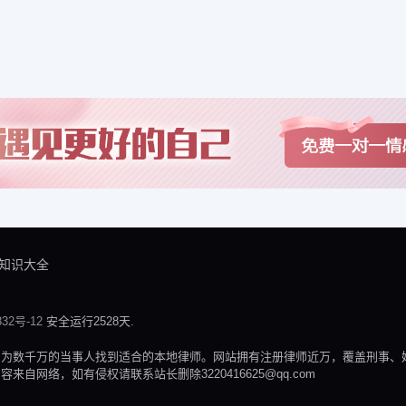
知识大全
32号-12
安全运行2528天.
，为数千万的当事人找到适合的本地律师。网站拥有注册律师近万，覆盖刑事、
网络，如有侵权请联系站长删除3220416625@qq.com