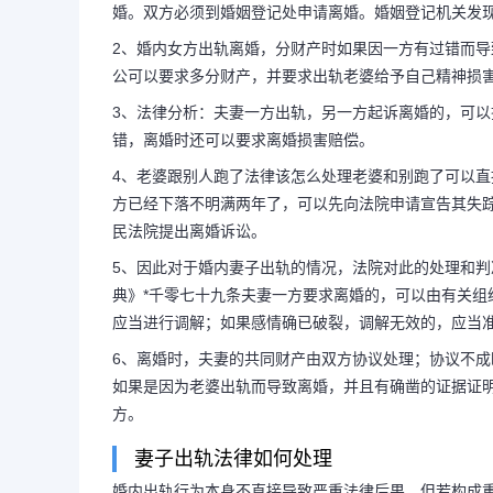
婚。双方必须到婚姻登记处申请离婚。婚姻登记机关发
2、婚内女方出轨离婚，分财产时如果因一方有过错而
公可以要求多分财产，并要求出轨老婆给予自己精神损
当妻子出轨，按法律规定
3、法律分析：夫妻一方出轨，另一方起诉离婚的，可
错，离婚时还可以要求离婚损害赔偿。
4、老婆跟别人跑了法律该怎么处理老婆和别跑了可以
方已经下落不明满两年了，可以先向法院申请宣告其失
1、出轨的妻子可以离婚，双方
民法院提出离婚诉讼。
5、因此对于婚内妻子出轨的情况，法院对此的处理和
婚。[法律依据]《婚姻法》第三十
典》*千零七十九条夫妻一方要求离婚的，可以由有关
应当进行调解；如果感情确已破裂，调解无效的，应当
婚的，准予离婚。双方必须到婚姻登
6、离婚时，夫妻的共同财产由双方协议处理；协议不
如果是因为老婆出轨而导致离婚，并且有确凿的证据证
记机关发现...
方。
妻子出轨法律如何处理
婚内出轨行为本身不直接导致严重法律后果，但若构成