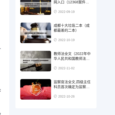
网入口（12368案件查
询系统官网http）
2022-09-19
成都十大垃圾二本（成
都最差的二本）
2022-10-19
人
教师法全文（2022年中
华人民共和国教师法全
文）
2022-11-02
监察官法全文,四级主任
科员首次确定为监察
公
官，二级，三级还是四
级?
2022-10-26
过