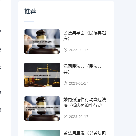
推荐
，
妻
民法典早会（民法典起
床）
或
2023-01-17
混同民法典（民法典
起
共）
2023-01-17
方
婚内强迫性行动算违法
吗（婚内强迫性行动算
警
违法吗知乎）
2023-01-17
民法典启发（以民法典