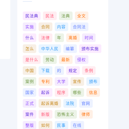
民法典
民法
法典
全文
实施
合同
内容
合同法
什么
法律
年
离婚
时间
怎么
中华人民
编纂
颁布实施
是什么
劳动
最新
侵权
中国
下载
的
规定
条例
案例
专利
大学
宣传
颁布
国家
起诉
程序
哪些
信息
正式
起诉离婚
法院
官网
案件
新版
恐怖主义
律师
整版
如何
民事
在线