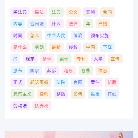
民法典
民法
法典
全文
实施
合同
内容
合同法
什么
法律
年
离婚
时间
怎么
中华人民
编纂
颁布实施
是什么
劳动
最新
侵权
中国
下载
的
规定
条例
案例
专利
大学
宣传
颁布
国家
起诉
程序
哪些
信息
正式
起诉离婚
法院
官网
案件
新版
恐怖主义
律师
整版
如何
民事
在线
劳动法
抚养权