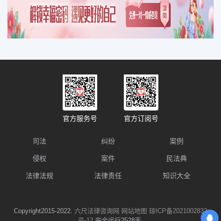
官方服务号
官方订阅号
司法
纠纷
案例
侵权
案件
民法典
法律法规
法律责任
知识大全
Copyright2015-2022.
六尺法律咨询网
网站地图
琼ICP备2021002832
号-12
安全运行2528天.