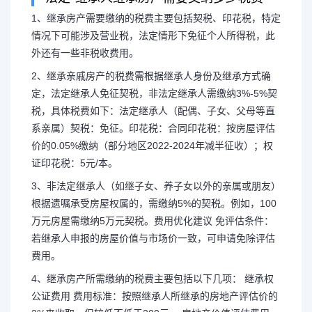
1、继承房产需要缴纳的税费主要包括契税、印花税，特定
情况下可能涉及营业税，法定情形下免征个人所得税，此
外还有一些非税收费用。
法定继承房产需缴纳的
2、继承亲戚房产的税费需根据继承人身份及继承方式确
定，法定继承人免征契税，非法定继承人需缴纳3%-5%契
税，具体税费如下：法定继承人（配偶、子女、父母等直
系亲属）契税：免征。印花税：合同印花税：按房屋评估
1、继承房产需要缴纳的税费主
价的0.05%缴纳（部分地区2022-2024年减半征收）；权
证印花税：5元/本。
定情况下可能涉及营业税，法定情形
3、非法定继承人（如继子女、养子女以外的亲属或朋友）
根据遗嘱承受房屋权属的，需缴纳5%的契税。例如，100
外还有一些非税收费用。
万元房屋需缴纳5万元契税。费用优化建议 免评估条件：
若继承人申报的房屋价值与市场价一致，可申请免除评估
费用。
4、继承房产所需缴纳的税费主要包括以下几项： 继承权
公证费用 费用标准：按照继承人所继承的房地产评估价的