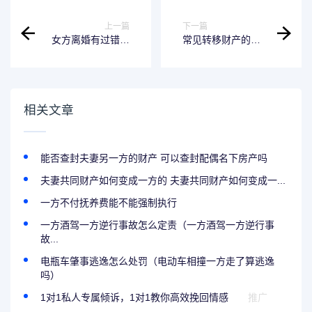
上一篇
下一篇
女方离婚有过错，
常见转移财产的方
彩礼较多赔偿数额
式有哪些
是多
相关文章
能否查封夫妻另一方的财产 可以查封配偶名下房产吗
夫妻共同财产如何变成一方的 夫妻共同财产如何变成一...
一方不付抚养费能不能强制执行
一方酒驾一方逆行事故怎么定责（一方酒驾一方逆行事
故...
电瓶车肇事逃逸怎么处罚（电动车相撞一方走了算逃逸
吗）
1对1私人专属倾诉，1对1教你高效挽回情感
推广