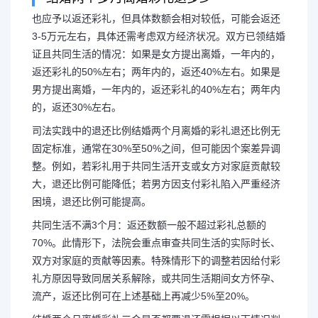
也应予以返还彩礼，但具体数额会相对较低，可能会返还
3-5万元左右，具体还需考虑双方经济状况。双方已领结婚
女方离婚有过错，彩礼较
证且共同生活的情况：如果是女方提出离婚，一年内的，
返还彩礼的50%左右；两年内的，返还40%左右。如果是
男方提出离婚，一年内的，返还彩礼的40%左右；两年内
的，返还30%左右。
司法实践中的退还比例结婚两个月离婚的彩礼退还比例无
也应予以返还彩礼，但具体数额
固定标准，通常在30%至50%之间，但可能因个案差异调
整。例如，若彩礼用于共同生活开支或女方对家庭贡献较
还3-5万元左右，具体还需考虑双方
大，退还比例可能降低；若男方因支付彩礼陷入严重经济
困境，退还比例可能提高。
证且共同生活的情况：如果是女方提
共同生活不满3个月：返还数额一般不超过彩礼总额的
70%。此情形下，法院会重点审查共同生活的实际时长、
还彩礼的50...
双方对家庭的贡献等因素。特殊情形下的调整若因给付彩
礼方原因导致同居关系解除，或共同生活期间女方怀孕、
流产，返还比例可在上述基础上再减少5%至20%。