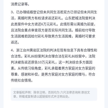
消费记录等。
3、已办理结婚登记但未共同生活若双方已领证但未共同生
活，离婚时男方有权请求返还彩礼。山东肥城法院曾判决
此类案件中女方退还6万元彩礼。此情形需以离婚为前提，
且法院会重点审查双方是否实际共同生活。婚前给付导致
生活困难若因给付彩礼导致男方生活困难，离婚时可要求
返还。
4、浙江台州黄岩区法院的判决在现有信息下具有合理性和
合法性。彩礼纠纷案判决合理合法在彩礼纠纷案中，法院
判决被告返还原告10万元彩礼，这一判决综合多方面因
素。从传统习俗角度，彩礼承载着男方家庭对女方家庭的
尊重、感谢和补偿，是男方家庭对女方家庭的赠与，符合
传统社会情境。
文章版权声明：除非注明，否则均为 六尺法律咨询网 原创文
章，转载或复制请以超链接形式并注明出处。