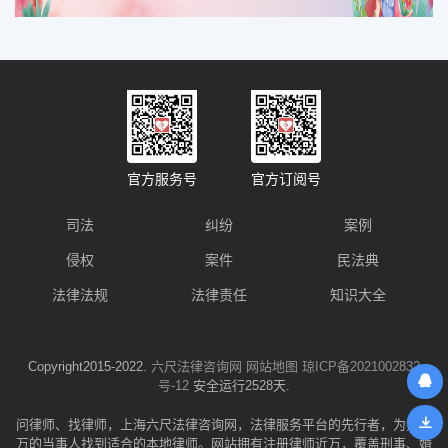
官方服务号
官方订阅号
司法
纠纷
案例
侵权
案件
民法典
法律法规
法律责任
知识大全
Copyright2015-2022.
六尺法律咨询网
网站地图
琼ICP备2021002832
号-12
安全运行2528天.
问律师、找律师，上海六尺法律咨询网，法律服务平台的先行者，为数千
万的当事人找到适合的本地律师。网站拥有注册律师近万，覆盖刑事、婚