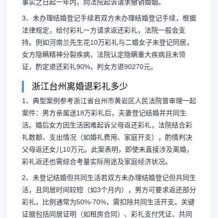
事实之日起一年内，向法院起诉请求撤销婚姻。
3、未办理结婚登记手续若双方未办理结婚登记手续，根据
法律规定，给付彩礼一方请求返还彩礼，法院一般会支
持。例如河南兰先生花10万彩礼与二婚女子未登记同居，
女方隐瞒精神分裂疾病，法院认定隐瞒重大疾病且未领
证，酌定退还彩礼90%，判女方退90270元。
浙江台州离婚退彩礼多少
1、典型案例参考浙江省台州市黄岩区人民法院曾审理一起
案件：男方亲属送18万彩礼后，夫妻登记结婚并共同生
活。婚后女方因生活困难起诉父母返还彩礼，法院结合彩
礼数额、支出情况（如婚礼费用、家庭开支），酌情判决
父母返还女儿10万元。此案表明，即使未直接涉及离婚，
彩礼返还也需综合考量实际用途及家庭经济状况。
2、未登记结婚但共同生活若双方未办理结婚登记但共同生
活，且同居时间较短（如3个月内），男方可要求返还部分
彩礼，比例通常为50%-70%，需扣除共同生活开支。关键
证据包括同居证明（如租房合同）、彩礼支付凭证、共同