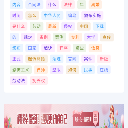
内容
合同法
什么
法律
年
离婚
时间
怎么
中华人民
编纂
颁布实施
是什么
劳动
最新
侵权
中国
下载
的
规定
条例
案例
专利
大学
宣传
颁布
国家
起诉
程序
哪些
信息
正式
起诉离婚
法院
官网
案件
新版
恐怖主义
律师
整版
如何
民事
在线
劳动法
抚养权