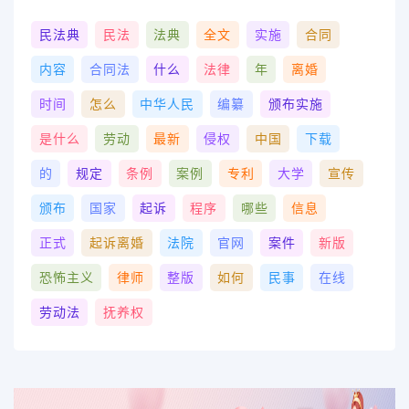
民法典
民法
法典
全文
实施
合同
内容
合同法
什么
法律
年
离婚
时间
怎么
中华人民
编纂
颁布实施
是什么
劳动
最新
侵权
中国
下载
的
规定
条例
案例
专利
大学
宣传
颁布
国家
起诉
程序
哪些
信息
正式
起诉离婚
法院
官网
案件
新版
恐怖主义
律师
整版
如何
民事
在线
劳动法
抚养权