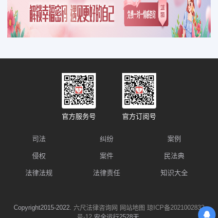
官方服务号
官方订阅号
司法
纠纷
案例
侵权
案件
民法典
法律法规
法律责任
知识大全
Copyright2015-2022.
六尺法律咨询网
网站地图
琼ICP备2021002832
号-12
安全运行2528天.