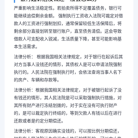
严重影响生活稳定性。若拍卖所得不足覆盖债务，银行可
能继续追偿剩余金额。 强制执行工资收入法院可裁定对借
款人的工资进行强制划扣，通常保留较低生活保障后，将
起诉之后钱讨不回到
剩余部分直接划转至银行账户，直至债务清偿。这会导致
借款人可支配收入锐减，生活质量下降，甚至可能影响基
本生活需求。
法律分析： 根据我国相关法律规定，对于银行在起诉后其
严重影响生活稳定性。若拍卖所
对方当事人没钱还的情形，其债权人是可以申请法院强制
执行的。人民法院在强制执行时，会依法查询当事人名下
可能继续追偿剩余金额。 强制执行
的房产、车辆和存款等。
法律分析：根据我国相关法律规定，对于被银行起诉了没
款人的工资进行强制划扣，通常保留
有钱还的情形，其人民法院是可以采取强制执行措施，对
其所有财产进行冻结划拨的，对于实在没有可执行财产
余部分直...
的，是可以裁定执行终结的，等到欠款人有钱以后在进行
还款或者是约定分期偿还。
法律分析：客观原因确实没钱的，可以按比例分期偿还，