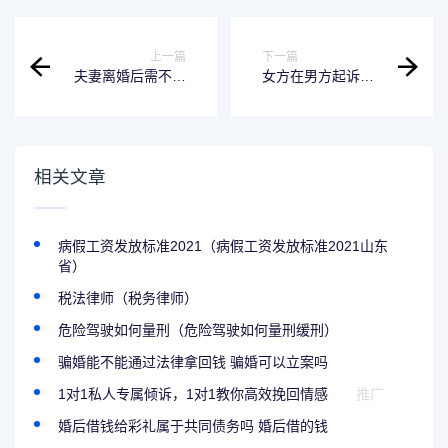
上一篇
下一篇
夫妻离婚后需不需
女方在男方起诉离
要返还父母给的钱
婚时，彩礼退不退
相关文章
病假工资发放标准2021（病假工资发放标准2021山东
省）
税法律师（税务律师）
危险驾驶如何量刑（危险驾驶如何量刑缓刑）
骗婚能不能通过法律拿回钱 骗婚可以立案吗
1对1私人专属倾诉，1对1教你高效挽回情感
推广
婚后借钱给彩礼属于共同债务吗 婚后借的钱