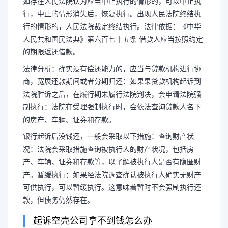
如存在人民法院认为应当中止执行的情形的，可以中止执
行，中止的情形消失后，恢复执行。出现人民法院终结执
行的情形的，人民法院裁定终结执行。法律依据：《中华
人民共和国民法典》第六百七十五条 借款人应当按照约定
的期限返还借款。
法律分析：确实没有偿还能力的，应当与贷款机构进行协
商，宽展还款期间或者分期归还：如果果贷款机构起诉到
法院胜诉之后，在履行期未履行法院判决，会申请法院强
制执行：法院在受理强制执行时，会依法查询贷款人名下
的房产、车辆、证券和存款。
银行起诉后没钱还，一般会采取以下措施：查询财产状
况：法院会采取措施查询被执行人的财产状况，包括房
产、车辆、证券和存款等，以了解被执行人是否有隐匿财
产。暂缓执行：如果经法院调查确认被执行人确实无财产
长按图片识别二维
可供执行，可以暂缓执行。这意味着暂时不会强制执行还
款，但债务仍然存在。
起诉空壳公司拿不到钱怎么办