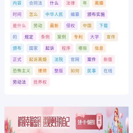
内容
合同法
什么
法律
年
离婚
时间
怎么
中华人民
编纂
颁布实施
是什么
劳动
最新
侵权
中国
下载
的
规定
条例
案例
专利
大学
宣传
颁布
国家
起诉
程序
哪些
信息
正式
起诉离婚
法院
官网
案件
新版
恐怖主义
律师
整版
如何
民事
在线
劳动法
抚养权