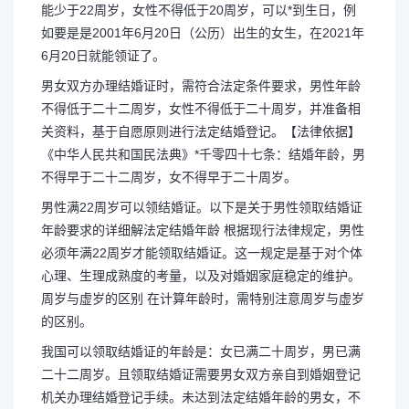
能少于22周岁，女性不得低于20周岁，可以*到生日，例
如要是是2001年6月20日（公历）出生的女生，在2021年
6月20日就能领证了。
结婚登记男女的岁
男女双方办理结婚证时，需符合法定条件要求，男性年龄
不得低于二十二周岁，女性不得低于二十周岁，并准备相
关资料，基于自愿原则进行法定结婚登记。【法律依据】
《中华人民共和国民法典》*千零四十七条：结婚年龄，男
不得早于二十二周岁，女不得早于二十周岁。
多少岁能领结婚证 《婚姻法》
男性满22周岁可以领结婚证。以下是关于男性领取结婚证
不能少于22周岁，女性不得低于20
年龄要求的详细解法定结婚年龄 根据现行法律规定，男性
必须年满22周岁才能领取结婚证。这一规定是基于对个体
心理、生理成熟度的考量，以及对婚姻家庭稳定的维护。
要是是2001年6月20日（公历）出生
周岁与虚岁的区别 在计算年龄时，需特别注意周岁与虚岁
的区别。
日就能领证了。
我国可以领取结婚证的年龄是：女已满二十周岁，男已满
二十二周岁。且领取结婚证需要男女双方亲自到婚姻登记
机关办理结婚登记手续。未达到法定结婚年龄的男女，不