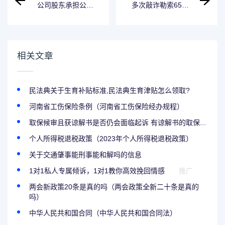
公司股东承担公司
多次敲诈勒索65万
债务有何规定
怎样处罚
相关文章
民法典关于生育补贴标准,民法典生育津贴怎么领取?
河南省工伤保险条例（河南省工伤保险经办规程）
取保候审且获谅解书是否仍会面临起诉 有谅解书的取保...
个人所得税退税政策（2023年个人所得税退税政策）
关于交通肇事能刑事能和解吗的信息
1对1私人专属倾诉，1对1教你高效挽回情感
推广
两会新政策20条是真的吗（两会政策全新二十条是真的
吗）
中华人民共和国合同（中华人民共和国合同法）