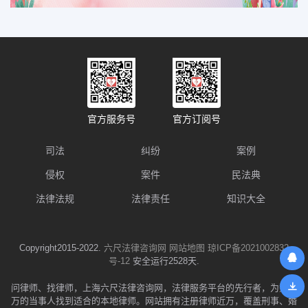
官方服务号
官方订阅号
司法
纠纷
案例
侵权
案件
民法典
法律法规
法律责任
知识大全
Copyright2015-2022.
六尺法律咨询网
网站地图
琼ICP备2021002832
号-12
安全运行2528天.
问律师、找律师，上海六尺法律咨询网，法律服务平台的先行者，为数千
万的当事人找到适合的本地律师。网站拥有注册律师近万，覆盖刑事、婚