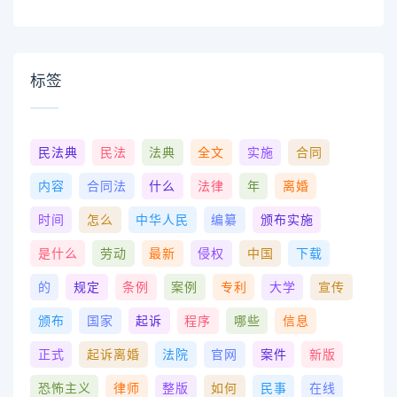
标签
民法典
民法
法典
全文
实施
合同
内容
合同法
什么
法律
年
离婚
时间
怎么
中华人民
编纂
颁布实施
是什么
劳动
最新
侵权
中国
下载
的
规定
条例
案例
专利
大学
宣传
颁布
国家
起诉
程序
哪些
信息
正式
起诉离婚
法院
官网
案件
新版
恐怖主义
律师
整版
如何
民事
在线