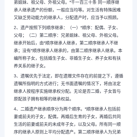
弟姐妹、祖父母、外祖父母。*千一百三十条 同一顺序继
承人继承遗产的份额，一般应当均等。对生活有特殊困难
又缺乏劳动能力的继承人，分配遗产时，应当予以照顾。
2、遗产按照下列顺序继承：（一）*顺序：配偶、子女、
父母；（二）第二顺序：兄弟姐妹、祖父母、外祖父母。
继承开始后，由*顺序继承人继承，第二顺序继承人不继
承；没有*顺序继承人继承的，由第二顺序继承人继承。本
编所称子女，包括婚生子女、非婚生子女、养子女和有扶
养关系的继子女。
3、遗嘱优先于法定，即在遗赠文件存在的前提之下，遵循
遗嘱所指明的方式进行；无书面遗嘱的情况下，将由法定
继承人按程序实施继承权分配。无论是否二婚，子女皆与
原配孩子拥有相等的继承权益。
4、二婚遗产继承顺序分为两个顺序。*顺序继承人包括前
妻或前夫的子女，配偶，再婚后生育的子女，再婚后共同
生活的前妻或前夫的未成年子女，以及父母。所有同一顺
序的继承人原则上平均分配遗产。第二顺序继承人为兄弟