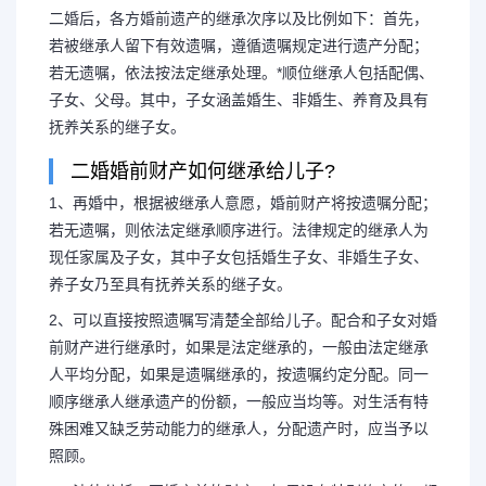
二婚后，各方婚前遗产的继承次序以及比例如下：首先，
若被继承人留下有效遗嘱，遵循遗嘱规定进行遗产分配；
若无遗嘱，依法按法定继承处理。*顺位继承人包括配偶、
子女、父母。其中，子女涵盖婚生、非婚生、养育及具有
抚养关系的继子女。
二婚婚前财产如何继承给儿子?
1、再婚中，根据被继承人意愿，婚前财产将按遗嘱分配；
若无遗嘱，则依法定继承顺序进行。法律规定的继承人为
现任家属及子女，其中子女包括婚生子女、非婚生子女、
养子女乃至具有抚养关系的继子女。
2、可以直接按照遗嘱写清楚全部给儿子。配合和子女对婚
前财产进行继承时，如果是法定继承的，一般由法定继承
人平均分配，如果是遗嘱继承的，按遗嘱约定分配。同一
长按图片识别二维
顺序继承人继承遗产的份额，一般应当均等。对生活有特
殊困难又缺乏劳动能力的继承人，分配遗产时，应当予以
照顾。