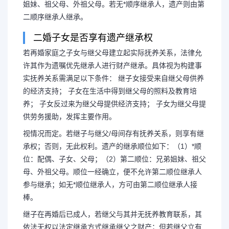
姐妹、祖父母、外祖父母。若无*顺序继承人，遗产则由第
二顺序继承人继承。
二婚子女是否享有遗产继承权
若再婚家庭之子女与继父母建立起实际抚养关系，法律允
许其作为遗嘱优先继承人进行财产继承。具体视为构建事
实抚养关系需满足以下条件： 继子女接受来自继父母供养
的经济支持； 子女在生活中得到继父母的照料及教育培
养； 子女反过来为继父母提供经济支持； 子女为继父母提
供劳务援助，发挥主要作用。
视情况而定。若继子与继父/母间存有抚养关系，则享有继
承权；否则，无此权利。遗产的继承顺位如下：（1）*顺
位：配偶、子女、父母；（2）第二顺位：兄弟姐妹、祖父
母、外祖父母。顺位一经确立，便不允许第二顺位继承人
参与继承；如无*顺位继承人，方可由第二顺位继承人接
棒。
继子在再婚后已成人，若继父与其并无抚养教育联系，其
依法无权以法定继承方式继承继父之财产；但若继父立有