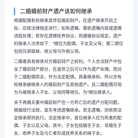
二婚婚前财产遗产该如何继承
再婚配偶有权继承其伴侣婚前财产。在遗产继承开启之
二婚如何继承遗产给子女
际，应按法律规定进行；如有遗嘱，需依遗嘱内容或遗赠
流程处理；若存在遗赠抚养协议，则遵循协议规定。遗产
遗产给子女较
的继承人次序如下：*顺位为配偶、子女及父母；第二顺位
包括兄弟姐妹、祖父母与外祖父母。
再婚配偶有权继承其伴侣婚前财
二婚者具有继承对方婚前财产之权利。个人合法财产中包
含了婚前财产部分，在逝世之后可以作为遗产处理。而对
于二婚配偶而言，作为法定配偶，具备继承权，所以亦有
际，应按法律规定进行；如有遗嘱，
权继承被继承人的婚前财产及其他遗产。且二婚配偶可视
为与被继承人子女、父母同等地位，为*顺位继承人。
程处理；若存在遗赠抚养协议，则遵
关于再婚夫妻中婚前财产在一方死亡后的遗产分配问题，
根据现行法规，首先考虑遗嘱继承。若无遗嘱，则依照法
承人次序如...
定继承原则执行。法定继承中，首位继承人应为死者的配
偶、子女以及父母。其中，子女包括婚生子女、非婚生子
女、收养子女及与亡者形成抚养关系的继子女。