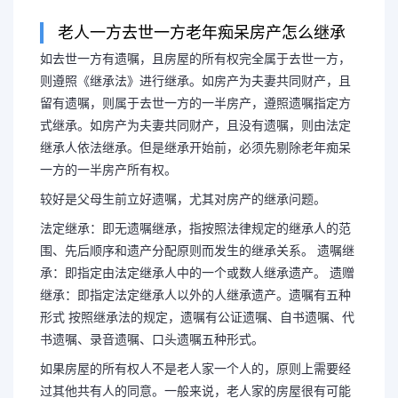
老人一方去世一方老年痴呆房产怎么继承
如去世一方有遗嘱，且房屋的所有权完全属于去世一方，
夫妻一方痴呆另一方立的
则遵照《继承法》进行继承。如房产为夫妻共同财产，且
留有遗嘱，则属于去世一方的一半房产，遵照遗嘱指定方
妻一方痴呆另一方立的遗
式继承。如房产为夫妻共同财产，且没有遗嘱，则由法定
继承人依法继承。但是继承开始前，必须先剔除老年痴呆
一方的一半房产所有权。
如去世一方有遗嘱，且房屋的所
较好是父母生前立好遗嘱，尤其对房产的继承问题。
方，则遵照《继承法》进行继承。如
法定继承：即无遗嘱继承，指按照法律规定的继承人的范
围、先后顺序和遗产分配原则而发生的继承关系。 遗嘱继
且留有遗嘱，则属于去世一方的一半
承：即指定由法定继承人中的一个或数人继承遗产。 遗赠
继承：即指定法定继承人以外的人继承遗产。遗嘱有五种
形式 按照继承法的规定，遗嘱有公证遗嘱、自书遗嘱、代
式继承。如房...
书遗嘱、录音遗嘱、口头遗嘱五种形式。
如果房屋的所有权人不是老人家一个人的，原则上需要经
过其他共有人的同意。一般来说，老人家的房屋很有可能