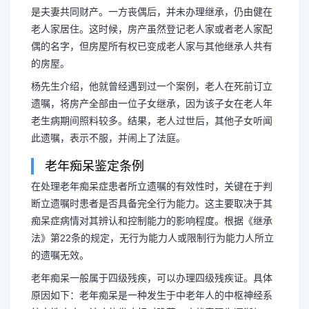
是夫妻共同财产。一方丧偶后，并未办理继承，仍由健在
老人家居住。这时候，房产虽然登记老人家或者老人家配
偶的名字，但房屋所有权已变成老人家与其他继承人共有
的房屋。
杨先生介绍，他就曾经遇到过一个案例，老人在死前订立
遗嘱，将房产全部由一位子女继承，因为该子女在老人年
老生病期间照料较多。结果，老人过世后，其他子女听闻
此遗嘱，表示不服，并闹上了法庭。
老年痴呆鉴定条例
在处理老年痴呆症患者所立遗嘱的有效性时，关键在于判
断立遗嘱时患者是否具备完全行为能力。这主要取决于其
痴呆症病情对其辨认和控制能力的影响程度。根据《继承
法》第22条的规定，无行为能力人或限制行为能力人所立
长按图片识别二维
的遗嘱无效。
老年痴呆一般属于四级残疾，可以办理四级残疾证。具体
原因如下：老年痴呆是一种发生于中老年人的中枢神经系