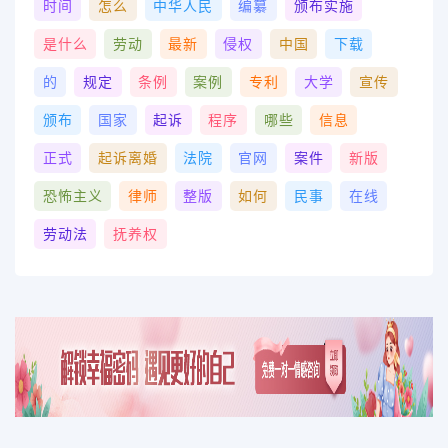
时间
怎么
中华人民
编纂
颁布实施
是什么
劳动
最新
侵权
中国
下载
的
规定
条例
案例
专利
大学
宣传
颁布
国家
起诉
程序
哪些
信息
正式
起诉离婚
法院
官网
案件
新版
恐怖主义
律师
整版
如何
民事
在线
劳动法
抚养权