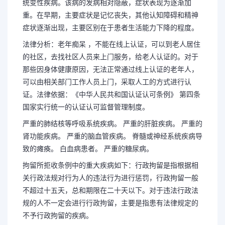
统变性疾病。该病的发病相对隐蔽，症状表现为逐渐加
重。在早期，主要症状是记忆丧失，其他认知障碍和精神
症状逐渐出现，主要区别在于患者生活能力下降的程度。
法律分析：老年痴呆 ，不能在线上认证，可以到老人居住
的社区，去找社区人员来上门服务，给老人认证的。对于
那些因身体健康原因，无法正常通过线上认证的老年人，
可以由相关部门工作人员上门，采取人工的方式进行认
证。法律依据：《中华人民共和国认证认可条例》 第四条
国家实行统一的认证认可监督管理制度。
严重的肺结核等呼吸系统疾病。 严重的肝脏疾病。 严重的
肾功能疾病。 严重的脑血管疾病。 脊髓或神经系统疾病导
致的瘫痪。 白血病患者。 严重的糖尿病。
拘留所拒收条例中的重大疾病如下：行政拘留是指根据相
关行政法规对行为人的违法行为进行惩罚，行政拘留一般
不超过十五天，总和期限在二十天以下。对于违法行政法
规的人不一定会进行行政拘留，主要是指患有法律规定的
不予行政拘留的疾病。