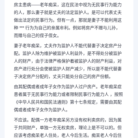
房主患病——老年痴呆，这在民法中视为无民事行为能力
的人，那么妻子就是丈夫的法定监护人。是可以代表丈夫
做出法定的民事行为。但有一点，那就是妻子不能利用这
种 *** 行为为自己的亲属牟利。例如将房产不赠与儿孙，
而赠与自己的侄子侄女。
妻子老年痴呆，丈夫作为监护人不能代替妻子决定房产分
配。监护人除为维护被监护人利益外，是不得处分被监护
人的财产，由于法律严格保护着被监护人的财产利益，对
房产进行处分会使被监护人财产减少，所以是不能代替妻
子决定房产分配的，丈夫只能处分自己的房产份额。
由其配偶或者成年子女作为监护人过户房产。老年痴呆症
患者属于无民事行为能力或者限制民事行为能力人 ，按照
《中华人民共和国民法通则》第十七条规定，需要由其配
偶或者成年子女作为监护人。
不应该。配偶一方老年痴呆另方没有权利卖房的，因为属
于共同财产，单独一方无权卖房，理论上是不可以的。但
应该考虑痴呆老人住处，老人今后生活。痴呆老人今后住