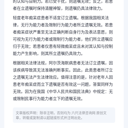
的认知与自制力。若已受干扰，则遗嘱无效；反之，若患
者在立遗嘱时保持清醒神智，则遗嘱仍具法律效力。
轻度老年痴呆症患者不适宜订立遗嘱。根据我国相关法
律，无行为能力者及限制行为能力者所立遗嘱无效。若患
者痴呆症状严重至无法正确判断自身行为及表达意愿，则
可视为无行为能力者或限制行为能力者，他们所立遗嘱应
归于无效；若患者仅患有轻微痴呆症且未对其认知与控制
能力产生影响，则其所立遗嘱仍具效力。
根据相关法律法规，阿尔茨海默病患者无法订立遗嘱，因
该疾病导致其无法准确判断事实。因此，此类患者所订立
之遗嘱无法产生法律效应。值得注意的是，针对老年人因
患老年痴呆症而立下遗嘱是否有效这一问题，答案同样为
无效。因为在我国《中华人民共和国民法典》中规定：无
或限制民事行为能力者立下的遗嘱无效。
文章版权声明：除非注明，否则均为 六尺法律咨询网 原创文
章，转载或复制请以超链接形式并注明出处。