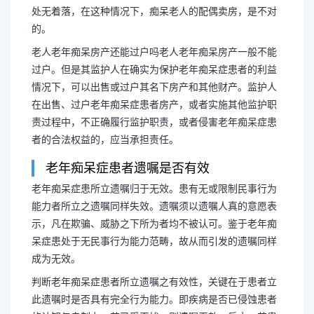
处无着落，在这种情况下，痴呆老人的配偶卖房，是不对
的。
老人老年痴呆房产还能过户吗老人老年痴呆房产一般不能
过户。但是其监护人在确实为保护老年痴呆症患者的利益
情况下，可以出售或过户其名下房产和其他财产。监护人
在出售、过户老年痴呆症患者房产，或者实施其他监护职
责过程中，不正确履行监护职责，或者侵害老年痴呆症患
者的合法权益的，应当承担责任。
老年痴呆症患者遗嘱是否有效
老年痴呆症患所立遗嘱归于无效。患有无或限制民事行为
能力者所立之遗嘱同样失效。遗嘱须以遗嘱人真的意愿表
示，凡在欺骗、威胁之下所为者均不被认可。鉴于老年痴
呆症患处于无民事行为能力范畴，故从而引发的遗嘱同样
成为无效。
判断老年痴呆症患者所立遗嘱之有效性，关键在于患者立
此遗嘱时是否具有完全行为能力。即疾病是否已侵蚀患者