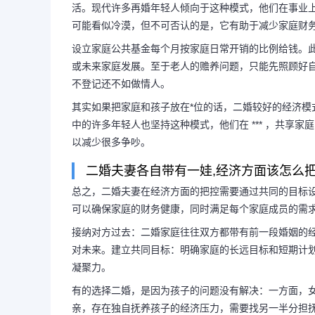
活。现代许多再婚年轻人倾向于这种模式，他们在事业
可能看似冷漠，但不可否认的是，它有助于减少家庭财
设立家庭公共基金每个月按家庭日常开销的比例给钱。
二婚家庭怎样处理经济问
或未来家庭发展。至于老人的赡养问题，只能先照顾好
不登记还不如做情人。
问题
其实如果把家庭和孩子放在*位的话，二婚较好的经济
中的许多年轻人也坚持这种模式，他们在 *** ，共享
实际上，如果将家庭和孩子的利
以减少很多争吵。
二婚夫妻各自带有一娃,经济方面该怎么把
较好的经济管理方式是各自管理自己
总之，二婚夫妻在经济方面的把控需要通过共同的目标设定
可以确保家庭的财务健康，同时满足每个家庭成员的需
独立的经济生活。现代许多再婚年轻
接纳对方过去：二婚家庭往往双方都带有前一段婚姻的
对未来。建立共同目标：明确家庭的长远目标和短期计
们在事业上...
凝聚力。
有的选择二婚，是因为孩子的问题没有解决：一方面，
亲，存在独自抚养孩子的经济压力，需要找另一半分担