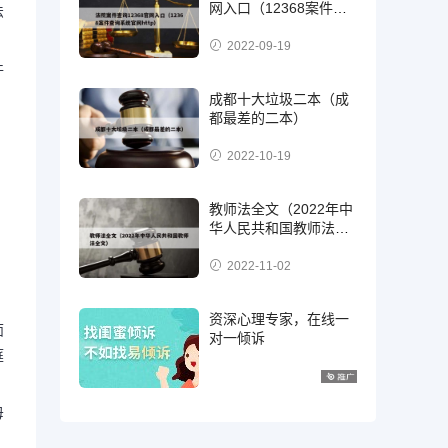
网入口（12368案件查
法
询系统官网http）
2022-09-19
件
。
成都十大垃圾二本（成
都最差的二本）
2022-10-19
教师法全文（2022年中
华人民共和国教师法全
文）
2022-11-02
资深心理专家，在线一
面
对一倾诉
庭
母