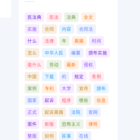
民法典
民法
法典
全文
实施
合同
内容
合同法
什么
法律
年
离婚
时间
怎么
中华人民
编纂
颁布实施
是什么
劳动
最新
侵权
中国
下载
的
规定
条例
案例
专利
大学
宣传
颁布
国家
起诉
程序
哪些
信息
正式
起诉离婚
法院
官网
案件
新版
恐怖主义
律师
整版
如何
民事
在线