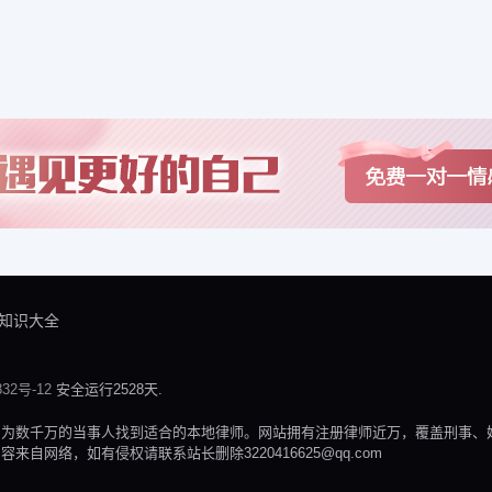
知识大全
32号-12
安全运行2528天.
，为数千万的当事人找到适合的本地律师。网站拥有注册律师近万，覆盖刑事、
网络，如有侵权请联系站长删除3220416625@qq.com