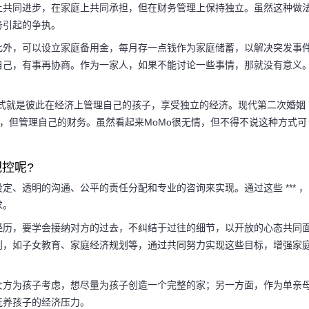
上共同进步，在家庭上共同承担，但在财务管理上保持独立。虽然这种做
务引起的争执。
此外，可以设立家庭备用金，每月存一点钱作为家庭储蓄，以解决突发事
题 二婚的经济
自己，有事再协商。作为一家人，如果不能讨论一些事情，那就没有意义
模式就是彼此在经济上管理自己的孩子，享受独立的经济。现代第二次婚姻
家庭，但管理自己的财务。虽然看起来MoMo很无情，但不得不说这种方式可
益放在首位，再婚家庭
控呢?
的孩子的经济，并享受
、透明的沟通、公平的责任分配和专业的咨询来实现。通过这些 *** ，
求。
人倾向于这种模式，他
经历，要学会接纳对方的过去，不纠结于过往的细节，以开放的心态共同
划，如子女教育、家庭经济规划等，通过共同努力实现这些目标，增强家
女方为孩子考虑，想尽量为孩子创造一个完整的家；另一方面，作为单亲
抚养孩子的经济压力。