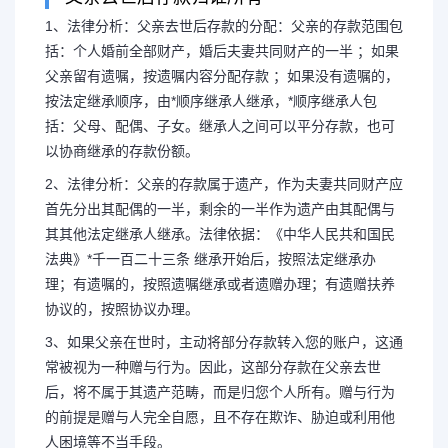
1、法律分析：父亲去世后存款的分配：父亲的存款范围包
括：个人婚前全部财产，婚后夫妻共同财产的一半 ；如果
父亲留有遗嘱，按遗嘱内容分配存款 ；如果没有遗嘱的，
父母死了钱归谁继承 父
按法定继承顺序，由*顺序继承人继承，*顺序继承人包
括：父母、配偶、子女。继承人之间可以平分存款，也可
谁还
以协商继承的存款份额。
2、法律分析：父亲的存款属于遗产，作为夫妻共同财产应
1、法律分析：父亲去世后存款
首先分出其配偶的一半，剩余的一半作为遗产由其配偶与
其其他法定继承人继承。法律依据：《中华人民共和国民
包括：个人婚前全部财产，婚后夫妻
法典》*千一百二十三条 继承开始后，按照法定继承办
理；有遗嘱的，按照遗嘱继承或者遗赠办理；有遗赠扶养
父亲留有遗嘱，按遗嘱内容分配存款
协议的，按照协议办理。
3、如果父亲在世时，主动将部分存款转入您的账户，这通
法定继...
常被视为一种赠与行为。因此，这部分存款在父亲去世
后，将不属于其遗产范畴，而是归您个人所有。赠与行为
的前提是赠与人完全自愿，且不存在欺诈、胁迫或利用他
人困境等不当手段。