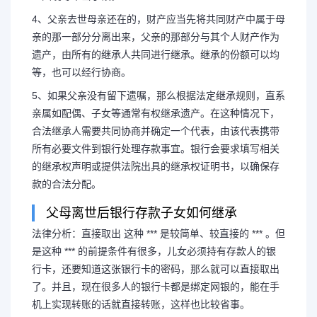
4、父亲去世母亲还在的，财产应当先将共同财产中属于母
亲的那一部分分离出来，父亲的那部分与其个人财产作为
遗产，由所有的继承人共同进行继承。继承的份额可以均
等，也可以经行协商。
5、如果父亲没有留下遗嘱，那么根据法定继承规则，直系
亲属如配偶、子女等通常有权继承遗产。在这种情况下，
合法继承人需要共同协商并确定一个代表，由该代表携带
所有必要文件到银行处理存款事宜。银行会要求填写相关
的继承权声明或提供法院出具的继承权证明书，以确保存
款的合法分配。
父母离世后银行存款子女如何继承
法律分析：直接取出 这种 *** 是较简单、较直接的 *** 。但
长按图片识别二维
是这种 *** 的前提条件有很多，儿女必须持有存款人的银
行卡，还要知道这张银行卡的密码，那么就可以直接取出
了。并且，现在很多人的银行卡都是绑定网银的，能在手
机上实现转账的话就直接转账，这样也比较省事。