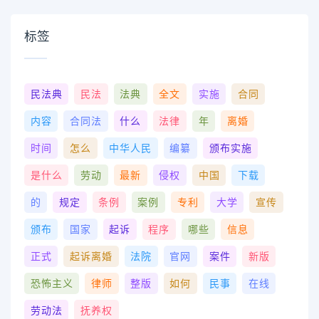
标签
民法典
民法
法典
全文
实施
合同
内容
合同法
什么
法律
年
离婚
时间
怎么
中华人民
编纂
颁布实施
是什么
劳动
最新
侵权
中国
下载
的
规定
条例
案例
专利
大学
宣传
颁布
国家
起诉
程序
哪些
信息
正式
起诉离婚
法院
官网
案件
新版
恐怖主义
律师
整版
如何
民事
在线
劳动法
抚养权