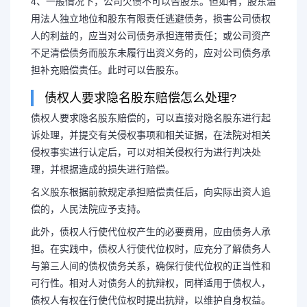
4、一般情况下，公司欠债不可以告股东。但如有，股东滥
用法人独立地位和股东有限责任逃避债务，损害公司债权
人的利益的，应当对公司债务承担连带责任；或公司资产
不足清偿债务而股东未履行出资义务的，应对公司债务承
担补充赔偿责任。此时可以告股东。
债权人要求隐名股东赔偿怎么处理?
债权人要求隐名股东赔偿的，可以直接对隐名股东进行起
诉处理，并提交有关侵权事项和相关证据，在法院对相关
侵权事实进行认定后，可以对相关侵权行为进行判决处
理，并根据造成的损失进行赔偿。
名义股东根据前款规定承担赔偿责任后，向实际出资人追
偿的，人民法院应予支持。
此外，债权人行使代位权产生的必要费用，应由债务人承
长按图片识别二维
担。在实践中，债权人行使代位权时，应充分了解债务人
与第三人间的债权债务关系，确保行使代位权的正当性和
可行性。相对人对债务人的抗辩权，同样适用于债权人，
债权人有权在行使代位权时提出抗辩，以维护自身权益。