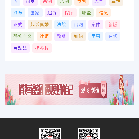
的
规定
条例
案例
专利
大学
宣传
颁布
国家
起诉
程序
哪些
信息
正式
起诉离婚
法院
官网
案件
新版
恐怖主义
律师
整版
如何
民事
在线
劳动法
抚养权