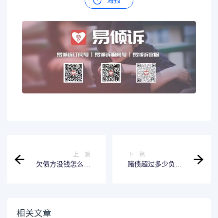
上一篇
下一篇
欠债方没钱怎么处
赌债超过多少负法
理 欠债人没有钱还
律责任 赌债法律规
怎么办
定
相关文章