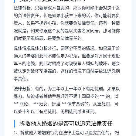
法律分析：只要是双方自愿的，那么你可能不会对这个女
的负法律责任，但是如果小孩生下来的话，你可能就要负
责人，如果不抚养小孩，你就要负法律责任。还有一种情
破坏别人婚姻需要承担法
况就是，如果你跟这个女的是以夫妻名义同居，那可能你
们就犯了重婚罪，是要负法律责任的。
人婚姻判几
具体情况具体分析才行。要区分不同的情况。如果属于普
通人的老婆则此时不能认定为犯法，但要是对方属于现役
法律分析：只要是双方自愿的，
军人的老婆，则此时构成了对现役军人婚姻的破坏，是会
被认定为破坏军婚罪的，这样的情况下自然要依法追究刑
女的负法律责任，但是如果小孩生下
事责任。
法律分析：有的，为三年以上十年以下有期徒刑。如果以
责人，如果不抚养小孩，你就要负法
暴力、胁迫或者其他手段奸淫不满十四周岁的 *** 的，以
*** 罪论， *** 妇女、奸淫 *** 情节恶劣的，从重处罚，可
就是，如果...
以处十年以上有期徒刑、无期徒刑或者死刑。
拆散他人婚姻的是否可以追究法律责任
1、拆散他人婚姻的行为在法律上是可以追究责任的。 根