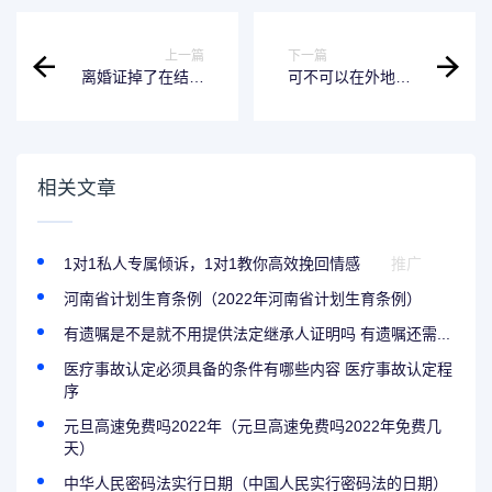
上一篇
下一篇
离婚证掉了在结二
可不可以在外地离
婚怎么办 离婚证丢
婚 能不能在外地离
失如何再婚
婚
相关文章
1对1私人专属倾诉，1对1教你高效挽回情感
推广
河南省计划生育条例（2022年河南省计划生育条例）
有遗嘱是不是就不用提供法定继承人证明吗 有遗嘱还需...
医疗事故认定必须具备的条件有哪些内容 医疗事故认定程
序
元旦高速免费吗2022年（元旦高速免费吗2022年免费几
天）
中华人民密码法实行日期（中国人民实行密码法的日期）