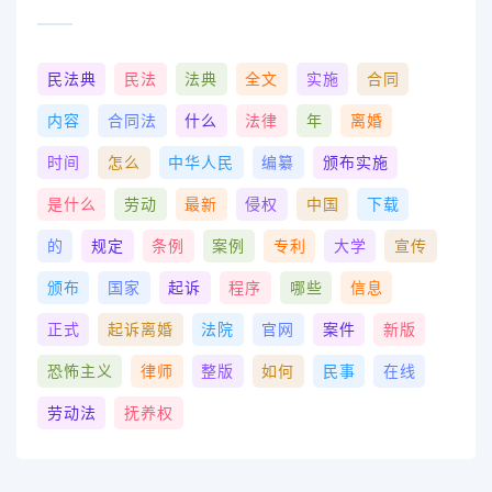
民法典
民法
法典
全文
实施
合同
内容
合同法
什么
法律
年
离婚
时间
怎么
中华人民
编纂
颁布实施
是什么
劳动
最新
侵权
中国
下载
的
规定
条例
案例
专利
大学
宣传
颁布
国家
起诉
程序
哪些
信息
正式
起诉离婚
法院
官网
案件
新版
恐怖主义
律师
整版
如何
民事
在线
劳动法
抚养权