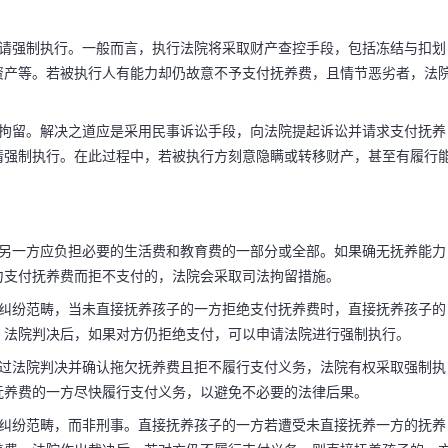
申请强制执行。一般而言，执行法院将采取财产查控手段，包括冻结与扣划
资产等。若被执行人有能力却仍故意不予支付抚养费，且情节恶劣者，法
法拘留。解决之道应是采用民事诉讼手段，向法院提起诉讼并请求支付抚养
请强制执行。在此过程中，若被执行方刻意隐瞒或转移财产，甚至有履行
，另一方应负担必要的生活费和教育费的一部分或全部。如果确无抚养能力
力支付抚养费而拒不支付的，法院会采取司法拘留措施。
事纠纷范畴，当未直接抚养孩子的一方拒绝支付抚养费时，直接抚养孩子的
。法院判决后，如果对方仍拒绝支付，可以申请法院进行强制执行。
码阅读更多
经过法院判决并确认拖欠抚养费且拒不履行支付义务，法院有权采取强制执
抚养费的一方尽快履行支付义务，以避免不必要的法律后果。
事纠纷范畴，而非刑事。直接抚养孩子的一方若遭受未直接抚养一方的抚养