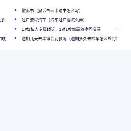
撤诉书（撤诉书面申请书怎么写）
...
过户流程汽车（汽车过户要怎么弄）
1对1私人专属倾诉，1对1教你高效挽回情感
推广
亡的）
逾期几天去年审会罚款吗（逾期多久未检车怎么处罚）