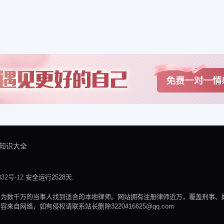
知识大全
32号-12
安全运行2528天.
，为数千万的当事人找到适合的本地律师。网站拥有注册律师近万，覆盖刑事、
网络，如有侵权请联系站长删除3220416625@qq.com