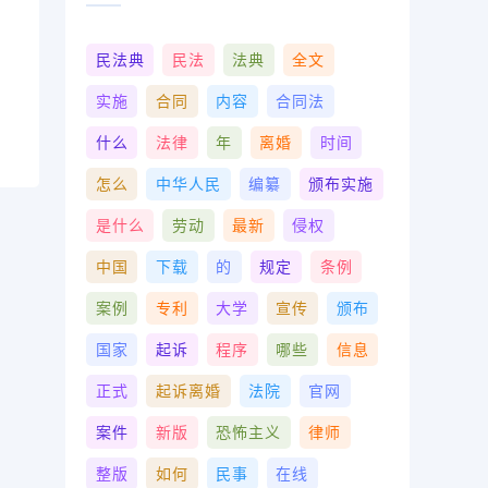
民法典
民法
法典
全文
实施
合同
内容
合同法
什么
法律
年
离婚
时间
怎么
中华人民
编纂
颁布实施
是什么
劳动
最新
侵权
中国
下载
的
规定
条例
案例
专利
大学
宣传
颁布
国家
起诉
程序
哪些
信息
正式
起诉离婚
法院
官网
案件
新版
恐怖主义
律师
整版
如何
民事
在线