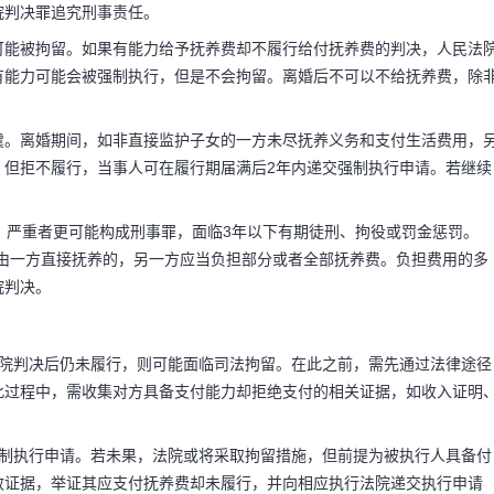
院判决罪追究刑事责任。
可能被拘留。如果有能力给予抚养费却不履行给付抚养费的判决，人民法
有能力可能会被强制执行，但是不会拘留。离婚后不可以不给抚养费，除
吗 三种情况不
虞。离婚期间，如非直接监护子女的一方未尽抚养义务和支付生活费用，
，但拒不履行，当事人可在履行期届满后2年内递交强制执行申请。若继续
有能力交抚养费而故意
；严重者更可能构成刑事罪，面临3年以下有期徒刑、拘役或罚金惩罚。
女由一方直接抚养的，另一方应当负担部分或者全部抚养费。负担费用的多
抚养义务，法院会根据
院判决。
严重，也可能会以拒不
法院判决后仍未履行，则可能面临司法拘留。在此之前，需先通过法律途径
此过程中，需收集对方具备支付能力却拒绝支付的相关证据，如收入证明
强制执行申请。若未果，法院或将采取拘留措施，但前提为被执行人具备付
效证据，举证其应支付抚养费却未履行，并向相应执行法院递交执行申请