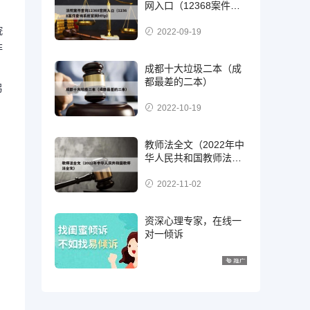
网入口（12368案件查
询系统官网http）
院
2022-09-19
非
成都十大垃圾二本（成
都最差的二本）
另
2022-10-19
教师法全文（2022年中
华人民共和国教师法全
文）
2022-11-02
资深心理专家，在线一
对一倾诉
、