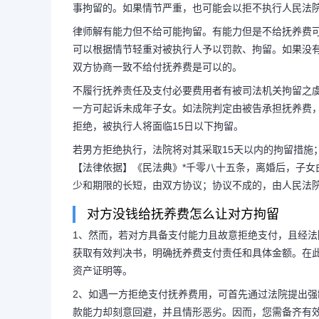
事拘留的。如果情节严重，也可能会以拒不执行人民法
律师解有能力但不给可能拘留。有能力但是不给抚养费
可以根据情节轻重对被执行人予以罚款、拘留。如果没
欠孩子抚养费不给能拘留
双方协商一致不给付抚养费是可以的。
给抚养费
不履行抚养责任及支付必要费用者有被司法机关拘留之
一方可起诉未成年子女。如法院判定由被告承担抚养费
拒绝，被执行人将面临15日以下拘留。
律师解不会。不会。但是如果是
若男方拒绝执行，法院将对其采取15天以内的拘留措施
【法律依据】《民法典》*千零八十五条，离婚后，子
不履行法律生效判决或调解书规定的
少和期限的长短，由双方协议；协议不成的，由人民法
对方没钱给抚养费怎么让对方拘留
情节轻重采取民事拘留的。如果情节
1、然而，若对方具备支付能力且故意拒绝支付，且经
获取有效判决书，明确抚养费支付责任和具体金额。在
执行人民法...
资产证明等。
2、如遇一方拒绝支付抚养费用，可首先通过法院提出
款能力却刻意回避，并且情形恶劣。因而，您需备齐有