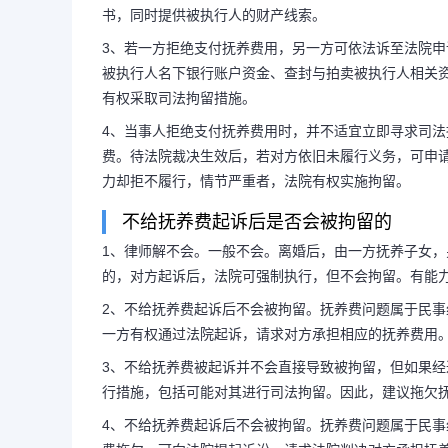
书，同时提供被执行人的财产线索。
3、若一方拒绝支付抚养费用，另一方可依法诉至法院
被执行人名下银行账户资金、查封与拍卖被执行人相关
有权采取司法拘留措施。
4、当事人拒绝支付抚养费用时，并不适宜立即寻求司
费。待法院裁决生效后，若对方依旧未履行义务，可申
力却拒不履行，情节严重者，法院有权实施拘留。
不给抚养费起诉后是否会被拘留的
1、律师解不会。一般不会。离婚后，由一方抚养子女
的，对方起诉后，法院可强制执行，但不会拘留。有能
2、不给抚养费起诉后不会被拘留。抚养费问题属于民
一方有权通过法院起诉，请求对方承担相应的抚养费用
长按图片识别二维
3、不给抚养费被起诉并不会直接导致被拘留，但如果
行措施，包括可能对其进行司法拘留。因此，建议拖欠
4、不给抚养费起诉后不会被拘留。抚养费问题属于民