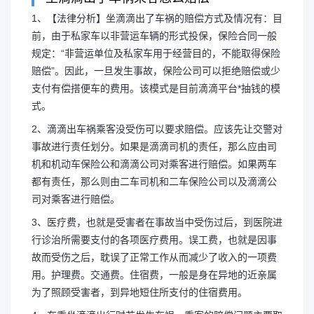
1、【法律分析】坐滴滴出了车祸的赔偿方式及情况有：目
前，由于私家车以非营运车辆的形式投保，保险合同一般
规定：“非营运单位及私家车用于经营目的，不能取得保险
网约车租车出事故承担哪
赔偿”。因此，一旦发生事故，保险公司可以拒绝赔偿或少
支付有偿搭便车的费用。该模式是目前滴滴平台*抽钱的模
车出险理赔
式。
2、滴滴出车祸乘客没受伤可以要求赔偿。应该先让交警对
1、【法律分析】坐滴滴出了车
事故进行责任划分。如果是滴滴司机的责任，那么应由司
机和机动车保险公和滴滴公司对乘客进行赔偿。如果两车
目前，由于私家车以非营运车辆的形
都有责任，那么则由二车司机和二车保险公司以及滴滴公
司对乘客进行赔偿。
规定：“非营运单位及私家车用于经
3、医疗费，也就是受害者在事故当中受伤过后，到医院进
行诊治所需要支付的各项医疗费用。误工费，也就是因事
偿”。因...
故而受伤之后，耽误了正常工作从而减少了收入的一项费
用。护理费。交通费。住宿费，一般是身在异地的近亲属
为了照顾受害者，到异地短住所支付的住宿费用。