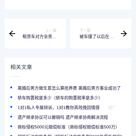
上一篇
下一篇
租赁车对方全责租
被车撞了以后在家
车费怎么解决 租车
休息有补偿吗 被车
事故对方全责租车
撞在家养病如何赔
费
偿
相关文章
离婚后男方做生意怎么算抚养费 离婚后男方事业成功了
轿车购置税是多少（轿车的购置税率是多少）
1对1私人专属倾诉，1对1教你高效挽回情感
推广
遗产继承协议可以撤销吗 遗产继承协商解决流程
商标侵权5000元赔偿标准（商标侵权赔偿标准500万）