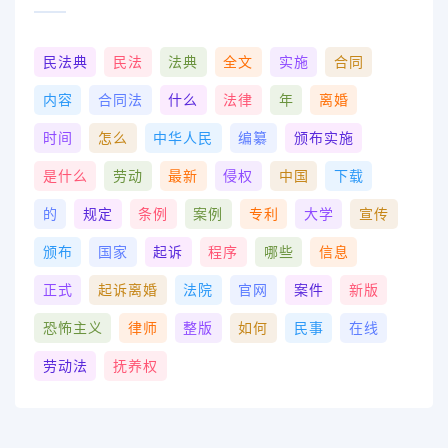
民法典
民法
法典
全文
实施
合同
内容
合同法
什么
法律
年
离婚
时间
怎么
中华人民
编纂
颁布实施
是什么
劳动
最新
侵权
中国
下载
的
规定
条例
案例
专利
大学
宣传
颁布
国家
起诉
程序
哪些
信息
正式
起诉离婚
法院
官网
案件
新版
恐怖主义
律师
整版
如何
民事
在线
劳动法
抚养权