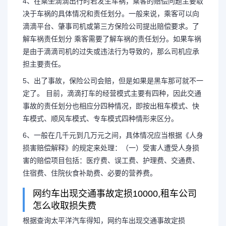
4、在乘坐滴滴出行时若发生车祸，乘客的赔偿问题主要取
决于车祸的具体情况和责任划分。一般来说，乘客可以向
滴滴平台、肇事司机或第三方保险公司提出赔偿要求。了
解车祸责任划分 乘客需要了解车祸的责任划分。如果车祸
是由于滴滴司机的过失或违法行为导致的，那么司机应承
担主要责任。
5、出了事故，保险公司会赔，但是如果是黑车那可就不一
定了。 目前，滴滴打车的经营模式主要有四种，因此交通
事故的责任划分也相应分四种情况，即按出租车模式、快
车模式、顺风车模式、专车模式四种情形来区分。
6、一般在几千元到几万元之间，具体情况应当根据《人身
损害赔偿解释》的规定来处理：（一）受害人遭受人身损
害的赔偿项目包括：医疗费、误工费、护理费、交通费、
住宿费、住院伙食补助费、必要的营养费。
长按图片识别二维
网约车出现交通事故定损10000,租车公司
怎么收取损失费
根据查询太平洋汽车得知，网约车出现交通事故定损