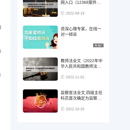
网入口（12368案件查
询系统官网http）
2022-09-19
偿
资深心理专家，在线一
对一倾诉
等
教师法全文（2022年中
华人民共和国教师法全
文）
不
2022-11-02
监察官法全文,四级主任
科员首次确定为监察
官，二级，三级还是四
级?
2022-10-26