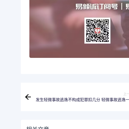
上
发生轻微事故逃逸不构成犯罪扣几分 轻微事故逃逸
扣12