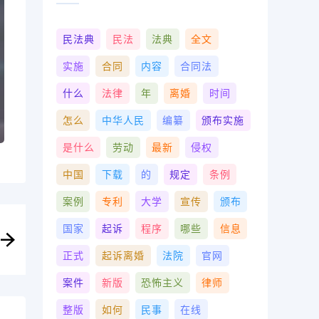
民法典
民法
法典
全文
实施
合同
内容
合同法
什么
法律
年
离婚
时间
怎么
中华人民
编纂
颁布实施
是什么
劳动
最新
侵权
中国
下载
的
规定
条例
案例
专利
大学
宣传
颁布
国家
起诉
程序
哪些
信息
正式
起诉离婚
法院
官网
案件
新版
恐怖主义
律师
整版
如何
民事
在线