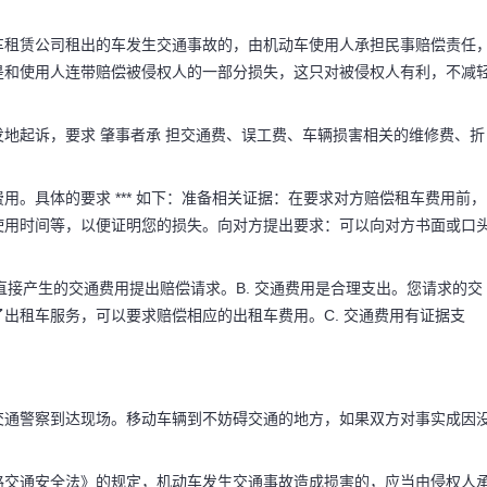
车租赁公司租出的车发生交通事故的，由机动车使用人承担民事赔偿责任
是和使用人连带赔偿被侵权人的一部分损失，这只对被侵权人有利，不减
地起诉，要求 肇事者承 担交通费、误工费、车辆损害相关的维修费、折
。
。具体的要求 *** 如下：准备相关证据：在要求对方赔偿租车费用前，
使用时间等，以便证明您的损失。向对方提出要求：可以向对方书面或口
直接产生的交通费用提出赔偿请求。B. 交通费用是合理支出。您请求的交
出租车服务，可以要求赔偿相应的出租车费用。C. 交通费用有证据支
交通警察到达现场。移动车辆到不妨碍交通的地方，如果双方对事实成因
路交通安全法》的规定，机动车发生交通事故造成损害的，应当由侵权人