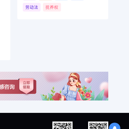
劳动法
抚养权