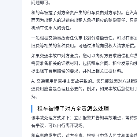
问题即可。
租的车被撞了对方全责产生的租车费由对方承担。在汽
而因为出租人的过错由出租人承担相应的赔偿责任，只
机动车使用人的责任。
一般根据交通事故责任认定书划分赔偿责任，可以在事发
旧费等相关的各种费用。可通过法院向侵权人请求赔偿
如果交通事故中对方全责，您可以向对方要求赔偿租车费用
需要准备相关的证据材料，包括租车合同、租金发票和
提出租车费用赔偿的要求，并附上相关证据材料。
A. 交通费用是直接由事故导致的。您只能就因对方过错
通费用应当是合理且必要的，例如，如果事故后您使用了
持。
租车被撞了对方全责怎么处理
该事故处理方式如下：立即报警并告知事故地点，等待
有争议，可以自行离开现场。
租车事故发生后，对方全责。根据《中华人民共和国道