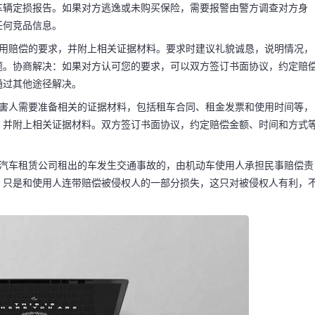
车辆定损报告。如果对方逃逸或未购买保险，需要报警由警方调查对方身
任何竞品信息。
费用赔偿的要求，并附上相关证据材料。要求时建议礼貌诚恳，说明情况，
么解决 租车事
题。协商解决：如果对方认可您的要求，可以双方签订书面协议，约定赔
通过其他途径解决。
车费
受害人需要准备相关的证据材料，包括租车合同、租金发票和使用时间等，
，并附上相关证据材料。双方签订书面协议，约定赔偿金额、时间和方式
诉对方和对方投保车险的
在汽车租赁公司租出的车发生交通事故的，由机动车使用人承担民事赔偿责
方的驾驶证、行驶证、
，只是和使用人连带赔偿被侵权人的一部分损失，这只对被侵权人有利，
认定书和自己车辆的维