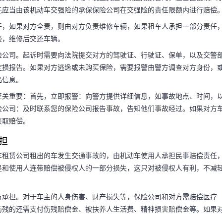
先应当由该机动车交强险的承保保险公司在交强险的责任限额内进行赔偿
任，如果对方全责，则由对方负责维修车辆，如果租车人承担一部分责任
谈，维修后交还车辆。
险公司。起诉时需要向法院提交对方的驾驶证、行驶证、保单，以及交警
定损报告。如果对方逃逸或未购买保险，需要报警由警方调查对方身份，
品信息。
至关重要：首先，立即报警：向警方提供详细信息，如事故地点、时间，
险公司：及时联系您的保险公司报告事故，告知他们事故经过。如果对方
获取赔偿。
担
车租赁公司租出的车发生交通事故的，由机动车使用人承担民事赔偿责任
是和使用人连带赔偿被侵权人的一部分损失，这只对被侵权人有利，不减
方承担。对于车主的人身伤害、财产损失等，保险公司和对方需赔偿医疗
伤残的还需支付伤残赔偿金、被扶养人生活费、精神损害赔偿金等。如果
。