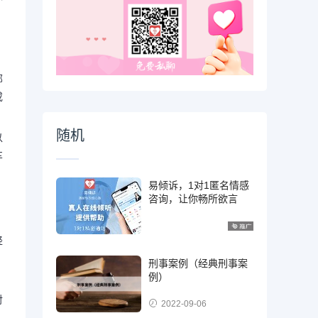
。
，
部
或
随机
以
车
易倾诉，1对1匿名情感
咨询，让你畅所欲言
，
轻
刑事案例（经典刑事案
例）
对
2022-09-06