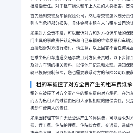
担赔偿责任。对于租车损失和车上人员的人身损害，首
首先通知交警及车辆保险公司，然后看交警怎么划分责
则应当承担部分损失，具体金额由租车人与租车公司洽
如果对方全责不赔，可以起诉对方和对方投保车险的保
门出具的事故责任认定书和自己车辆的维修发票和车辆
直接起诉对方进行赔付。请注意，以上回答不含任何竞
在乘坐出租车遭遇交通事故且对方负全责时，以下步骤
及对方车辆的相关资料，以便他们记录和处理。通知保
辆已投保强制保险，您也需要联系对方的保险公司以便
租的车被撞了对方全责产生的租车费谁承
租的车被撞了对方全责产生的租车费由对方承担。在汽
而因为出租人的过错由出租人承担相应的赔偿责任，只
机动车使用人的责任。
如果因修理车辆而无法营运产生的停运费，可以要求对
费、误工费、住院护理费、住院伙食费、交通费，造成
方全责不赔，可以起诉对方和对方投保车险的保险公司