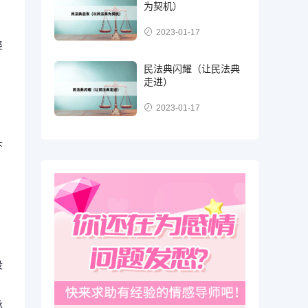
为契机）
，
2023-01-17
轻
民法典闪耀（让民法典
走进）
2023-01-17
头
没
承