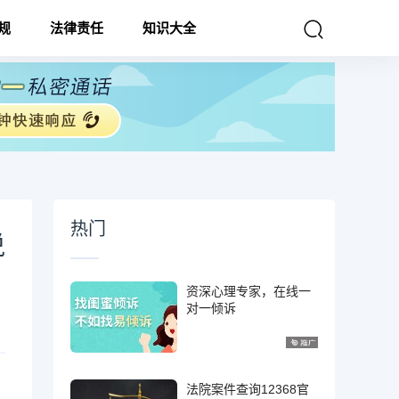
规
法律责任
知识大全
热门
说
资深心理专家，在线一
对一倾诉
法院案件查询12368官