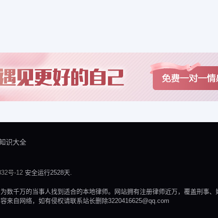
知识大全
32号-12
安全运行2528天.
，为数千万的当事人找到适合的本地律师。网站拥有注册律师近万，覆盖刑事、
网络，如有侵权请联系站长删除3220416625@qq.com