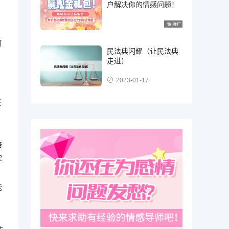
户解决你的情感问题！
可
民法典闪耀（让民法典
走进）
，
2023-01-17
还
培
驶
能