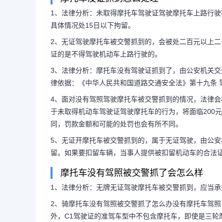
1、法律分析：未取得摩托车驾驶证驾驶摩托车上路行
具体情况处15日以下拘留。
无证开摩托车被抓了怎么
2、无证驾驶摩托车被交警抓到的，会被处二百元以上
证的是不得驾驶机动车上路行驶的。
驶摩托,走的时候交警没说
3、法律分析：摩托车没有驾驶证抓到了，由公安机关交通
律依据：《中华人民共和国道路交通安全法》第十九条 
分
1、法律分析：未取得摩托车驾
4、面对没有驾照驾驶摩托车被交警抓到的情况，法律
于未取得机动车驾驶证驾驶摩托车的行为，将面临200元
同，罚款金额和可能的处罚也会有所不同。
被交警抓到的，按照法律规定应处二
5、无证开摩托车被交警抓到的，属于无证驾驶，由公
款，还可根据具体情况处15日以下
留。如果要扣留车辆，当事人提供被扣留机动车的合法
摩托车没有驾照被交警抓了会怎么样
1、法律分析：无牌无证驾驶摩托车被交警抓到，应当承
2、骑摩托车没有驾照被交警抓了怎么办没有摩托车驾照，
外，C1驾驶证的准驾车型中不包含摩托车，即使是三轮