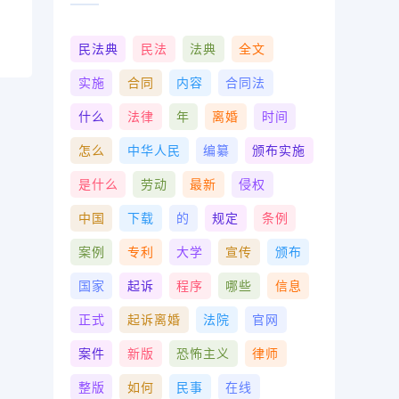
民法典
民法
法典
全文
实施
合同
内容
合同法
什么
法律
年
离婚
时间
怎么
中华人民
编纂
颁布实施
是什么
劳动
最新
侵权
中国
下载
的
规定
条例
案例
专利
大学
宣传
颁布
国家
起诉
程序
哪些
信息
正式
起诉离婚
法院
官网
案件
新版
恐怖主义
律师
整版
如何
民事
在线