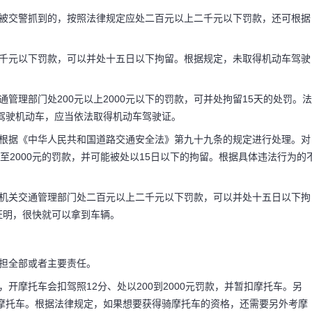
驶被交警抓到的，按照法律规定应处二百元以上二千元以下罚款，还可根据
处理 开无证驾
二千元以下罚款，可以并处十五日以下拘留。根据规定，未取得机动车驾驶
什么,会不会扣
管理部门处200元以上2000元以下的罚款，可并处拘留15天的处罚。法
驾驶机动车，应当依法取得机动车驾驶证。
驶证驾驶摩托车上路行驶
会根据《中华人民共和国道路交通安全法》第九十九条的规定进行处理。对
至2000元的罚款，并可能被处以15日以下的拘留。根据具体违法行为的
百元以上二千元以下罚
安机关交通管理部门处二百元以上二千元以下罚款，可以并处十五日以下拘
拘留。
证明，很快就可以拿到车辆。
担全部或者主要责任。
开摩托车会扣驾照12分、处以200到2000元罚款，并暂扣摩托车。另
摩托车。根据法律规定，如果想要获得骑摩托车的资格，还需要另外考摩