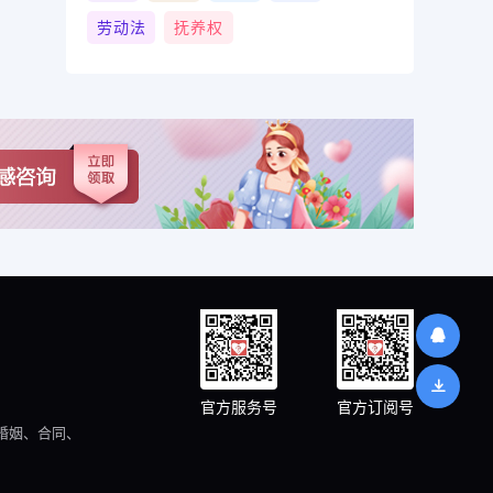
劳动法
抚养权
官方服务号
官方订阅号
婚姻、合同、