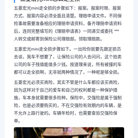
五菱宏光mini走全损的步骤如下：报案。报案时限、报案
方式、报案内容必须全面且清楚。理赔申请文件。不同保
险事故需要准备相应的理赔申请资料，备齐理赔申请资料
车子怎样才能走全损 汽
后，连同完整填写的《理赔申请表》一同递交或委托 ***
人转交或邮寄到保险公司理赔部。领取理赔款。
定全损
五菱宏光mini走全损步骤如下。一出险你就要先跟定损员
去谈，我车不想要了，让保险公司的人去问问，这个拍卖
五菱宏光mini走全损的步骤如
公司的车子残值能值多少钱。按道理来说，所有被撞的车
都可以走全损啊，无非就两种情况了，一种呢是够全损。
案方式、报案内容必须全面且清楚。
五菱宏光必须买商险，其实不管是什么车都应该买商险，
因为这样对于自己的爱车和自己的权利都是一种保护措
险事故需要准备相应的理赔申请资料
施，车本身就需要很多险种。保险中，交强险是属于强制
险，也是必须要购买的，不在交强险有效期内的车辆，是
后，连同完整...
不允许上路行驶的。车辆年检时，也需要查验交强险保
单。