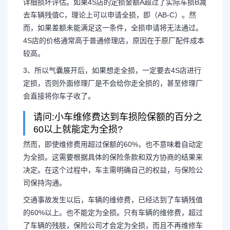
详细损坏评估。如果4S店的定损金额A超过了实际车损B减
去车辆残值C，理论上可以申请全损，即（AB-C）。然
而，如果差额未能满足这一条件，全损申请将无法通过。
4S店的价格通常高于普通修理店，原因在于原厂配件成本
较高。
3、所以气囊展开后，如果想走全损，一定要去4S店进行
定损，否则外面修理厂是不会给你走全损的，甚至修理厂
会直接将你车子收了。
请问:小车维修费达到车损险保额的百分之
60以上就能定为全损?
然而，即使维修费用超过保额的60%，也不意味着自动定
为全损。这需要根据具体的保险条款和双方协商的结果来
决定。在这个过程中，车主需明确自己的权益，与保险公
司保持沟通。
交通事故发生以后，车辆的维修费，已经达到了车辆残值
的60%以上。也不能定为全损。只有车辆的维修费，超过
了车辆的残肢，保险公司才会定为全损，而且不再维修车