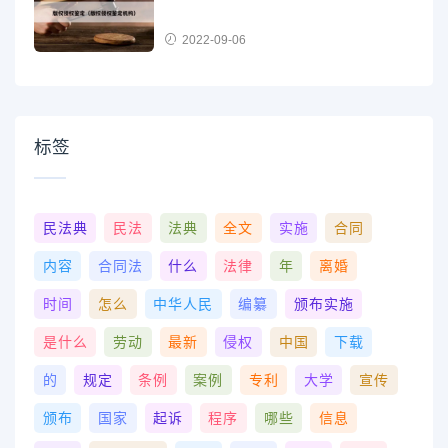
2022-09-06
标签
民法典
民法
法典
全文
实施
合同
内容
合同法
什么
法律
年
离婚
时间
怎么
中华人民
编纂
颁布实施
是什么
劳动
最新
侵权
中国
下载
的
规定
条例
案例
专利
大学
宣传
颁布
国家
起诉
程序
哪些
信息