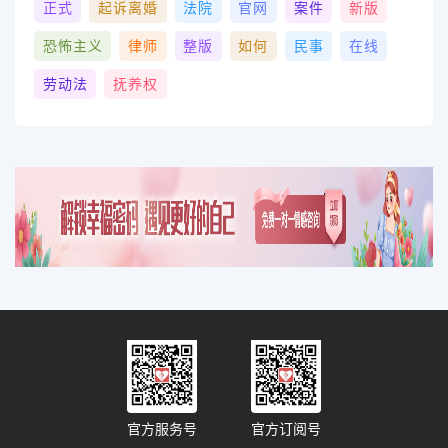
正式
起诉离婚
法院
官网
案件
新版
恐怖主义
律师
整版
如何
民事
在线
劳动法
抚养权
官方服务号
官方订阅号