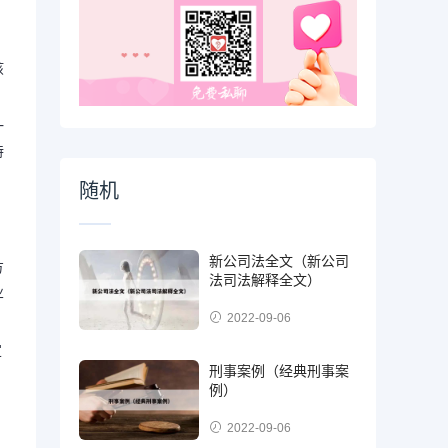
孩
一
特
随机
新公司法全文（新公司
方
法司法解释全文）
业
2022-09-06
定
刑事案例（经典刑事案
例）
2022-09-06