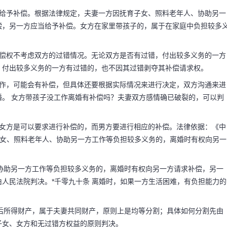
方给予补偿。根据法律规定，夫妻一方因抚育子女、照料老年人、协助另一
偿，另一方应当给予补偿。女方在家里带孩子的，属于在家庭中负担较多
能从彩礼给多少
补偿权不考虑双方的过错情况。无论双方是否有过错，付出较多义务的一方
费怎么办
。付出较多义务的一方有过错的，也不因其过错剥夺其补偿请求权。
工作，可能会有补偿，但具体还要根据实际情况来进行决定，双方沟通来进
。 女方带孩子没工作离婚有补偿吗？夫妻双方感情确已破裂的，可以判
，离婚时，可以要求男方
候女方是可以要求进行补偿的，而男方要进行相应的补偿。法律依据：《中
因抚育子女、照料老年
子女、照料老年人、协助另一方工作等负担较多义务的，离婚时有权向另一
的，离婚时有权向另一
、协助另一方工作等负担较多义务的，离婚时有权向另一方请求补偿，另一
人民法院判决。*千零九十条 离婚时，如果一方生活困难，有负担能力的
他婚后所得财产，属于夫妻共同财产，原则上是均等分割；具体如何分割先由
子女、女方和无过错方权益的原则判决。