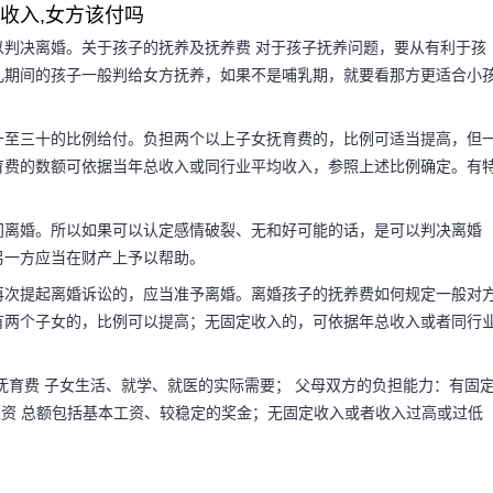
定收入,女方该付吗
判决离婚。关于孩子的抚养及抚养费 对于孩子抚养问题，要从有利于孩
乳期间的孩子一般判给女方抚养，如果不是哺乳期，就要看那方更适合小
十至三十的比例给付。负担两个以上子女抚育费的，比例可适当提高，但
育费的数额可依据当年总收入或同行业平均收入，参照上述比例确定。有
间离婚。所以如果可以认定感情破裂、无和好可能的话，是可以判决离婚
另一方应当在财产上予以帮助。
再次提起离婚诉讼的，应当准予离婚。离婚孩子的抚养费如何规定一般对
有两个子女的，比例可以提高；无固定收入的，可依据年总收入或者同行
抚育费 子女生活、就学、就医的实际需要； 父母双方的负担能力：有固
 工资 总额包括基本工资、较稳定的奖金；无固定收入或者收入过高或过低