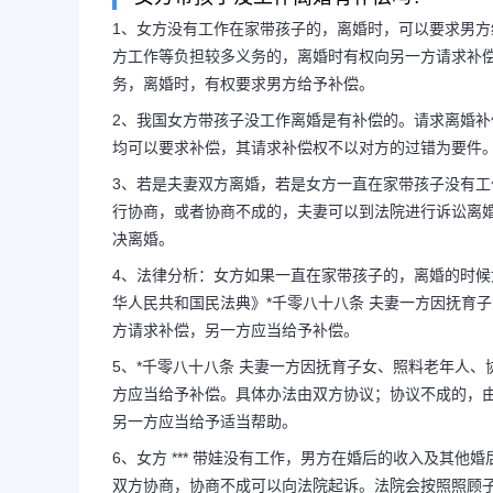
1、女方没有工作在家带孩子的，离婚时，可以要求男
方工作等负担较多义务的，离婚时有权向另一方请求补
女方没有固定收入抚养费
务，离婚时，有权要求男方给予补偿。
2、我国女方带孩子没工作离婚是有补偿的。请求离婚
女方没有钱给抚养
均可以要求补偿，其请求补偿权不以对方的过错为要件
3、若是夫妻双方离婚，若是女方一直在家带孩子没有
行协商，或者协商不成的，夫妻可以到法院进行诉讼离婚
1、女方没有工作在家带孩子的
决离婚。
4、法律分析：女方如果一直在家带孩子的，离婚的时
给予补偿。根据法律规定，夫妻一方
华人民共和国民法典》*千零八十八条 夫妻一方因抚育
方请求补偿，另一方应当给予补偿。
人、协助另一方工作等负担较多义务
5、*千零八十八条 夫妻一方因抚育子女、照料老年人
方应当给予补偿。具体办法由双方协议；协议不成的，由
方请求补偿...
另一方应当给予适当帮助。
6、女方 *** 带娃没有工作，男方在婚后的收入及其
双方协商，协商不成可以向法院起诉。法院会按照照顾