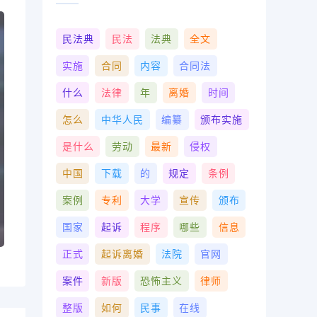
民法典
民法
法典
全文
实施
合同
内容
合同法
什么
法律
年
离婚
时间
怎么
中华人民
编纂
颁布实施
是什么
劳动
最新
侵权
中国
下载
的
规定
条例
案例
专利
大学
宣传
颁布
国家
起诉
程序
哪些
信息
正式
起诉离婚
法院
官网
案件
新版
恐怖主义
律师
整版
如何
民事
在线