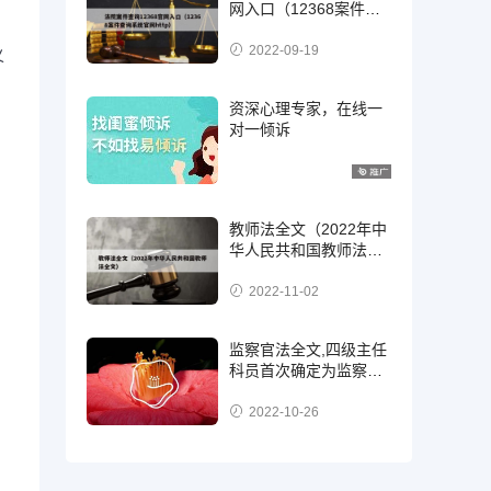
网入口（12368案件查
询系统官网http）
2022-09-19
义
资深心理专家，在线一
对一倾诉
教师法全文（2022年中
华人民共和国教师法全
文）
2022-11-02
监察官法全文,四级主任
科员首次确定为监察
官，二级，三级还是四
级?
2022-10-26