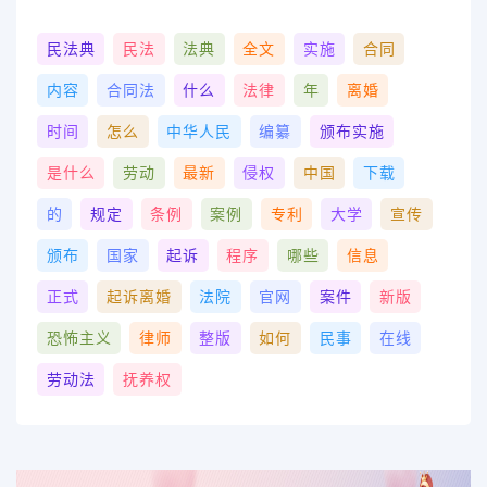
民法典
民法
法典
全文
实施
合同
内容
合同法
什么
法律
年
离婚
时间
怎么
中华人民
编纂
颁布实施
是什么
劳动
最新
侵权
中国
下载
的
规定
条例
案例
专利
大学
宣传
颁布
国家
起诉
程序
哪些
信息
正式
起诉离婚
法院
官网
案件
新版
恐怖主义
律师
整版
如何
民事
在线
劳动法
抚养权