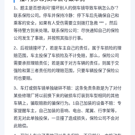
1、题主是否想询问“撞坏别人的倒车镜导致车祸怎么办”？
联系保险公司。停车并保持冷静：停下车后先确保自己和
乘客的安全，如果有人受伤需要立刻拨打急救 *** ，然后
撞到别人的倒车镜怎么办
等待警方到来处理。联系保险公司：尽快通知自己的保险
公司发生了事故，并按照其指示行事。
镜
2、后视镜撞坏了，若是车主自己的责任，属于车损险的理
赔范围，车主投保了车损险及不计免赔，那么，保险公司
1、题主是否想询问“撞坏别人
需要承担理赔责任；若是属于对方车辆的责任，则属于交
强险和第三者责任险的理赔范围，只要车辆投保了保险公
办”？联系保险公司。停车并保持冷
司也要赔。
3、车灯或倒车镜单独破碎不赔：这条免责条款是为了对付
和乘客的安全，如果有人受伤需要立刻拨
某些修理厂将以前换下来的破损车灯装到车型相同的其他
车辆上，骗取赔款的骗保行为。1自己加装的设备不赔：专
等待警...
家提醒车主，自己加装的音响、电台、尾翼、行李架等，
若无对此单独投保，一旦撞了造成损失，保险公司不会对
此赔偿。