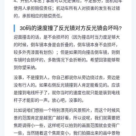
4、开别人车出了事故可以先走保险，不足部分，由机动车
使用人承担赔偿责任；机动车所有人对损害的发生有过错
的，承担相应的赔偿责任。
30码的速度撞了反光镜对方反光镜会坏吗?
迎面撞击的话，是不会损坏的（因为撞击时当力度足够大
的时候，倒车镜本身是会折叠的，倒车镜本身不会损坏，
较多外壳漆面有划伤）；但是如果同向撞击倒车镜，则倒
车镜时会损坏的，多数情况下会折断的。希望回答能够帮
到你望采纳。
没事，不是撞到人，你自己都说你从旁边绕过去，旁边是
没有行人的。如果右侧反光镜撞到人肯定能看见的。应该
是撞到电线杆子了，就你当时的速度也就只能是装到电线
杆子才能彭的一声。放心吧，没事的。
长按图片识别二维
比如说咱们想拍一个特别漂亮的风景照片，而这个时候风
景的范围肯定是越宽广越好看，所以说呢，我们就需要把
焦距调得小一些，这样呢可以拍到的画面范围就会变得广
一些，当然随着这个焦距变小，我们拍摄出来的画中景物