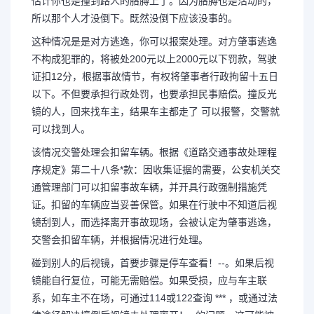
估计你也是撞到路人的胳膊上了。因为胳膊也是活动的，
所以那个人才没倒下。既然没倒下应该没事的。
这种情况是是对方逃逸，你可以报案处理。对方肇事逃逸
不构成犯罪的，将被处200元以上2000元以下罚款，驾驶
证扣12分，根据事故情节，有权将肇事者行政拘留十五日
以下。不但要承担行政处罚，也要承担民事赔偿。撞反光
镜的人，回来找车主，结果车主都走了 可以报警，交警就
可以找到人。
该情况交警处理会扣留车辆。根据《道路交通事故处理程
序规定》第二十八条*款：因收集证据的需要，公安机关交
通管理部门可以扣留事故车辆，并开具行政强制措施凭
证。扣留的车辆应当妥善保管。如果在行驶中不知道后视
镜刮到人，而选择离开事故现场，会被认定为肇事逃逸，
交警会扣留车辆，并根据情况进行处理。
碰到别人的后视镜，首要步骤是停车查看！--。如果后视
镜能自行复位，可能无需赔偿。如果受损，应与车主联
系，如车主不在场，可通过114或122查询 *** ，或通过法