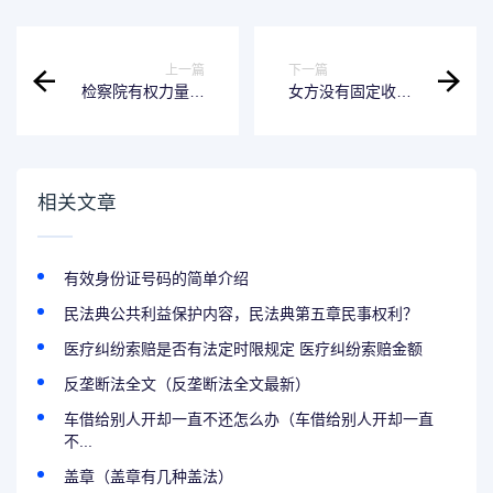
上一篇
下一篇
检察院有权力量刑
女方没有固定收入
吗 检察院有权利量
抚养费能从彩礼给
刑吗
多少 女方没有钱给
抚养费怎么办
相关文章
有效身份证号码的简单介绍
民法典公共利益保护内容，民法典第五章民事权利？
医疗纠纷索赔是否有法定时限规定 医疗纠纷索赔金额
反垄断法全文（反垄断法全文最新）
车借给别人开却一直不还怎么办（车借给别人开却一直
不...
盖章（盖章有几种盖法）