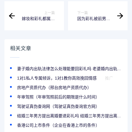
上一篇
下一篇
嫁妆和彩礼都属于
因为彩礼被前男友
女方婚前财产吗
起诉该退彩礼吗
（嫁妆和彩礼属于
（因为彩礼男朋友
谁的财产）
说分手）
相关文章
妻子婚内出轨法律怎么处理能要回彩礼吗 老婆婚内出轨...
1对1私人专属倾诉，1对1教你高效挽回情感
推广
房地产资质代办（邢台房地产资质代办）
年审驾照（年审驾照前后的期限是什么时间）
驾驶证真伪查询网（驾驶证真伪查询官方网）
结婚三年男方提出离婚要退彩礼吗 结婚三年男方提出离...
香港公司上市条件（企业在香港上市的条件）