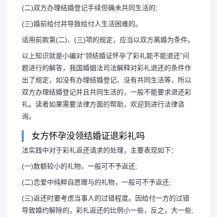
(二)双方办理结婚登记手续但确未共同生活的;
(三)婚前给付并导致给付人生活困难的。
适用前款第(二)、(三)项的规定，应当以双方离婚为条件。
以上知识就是小编对“领结婚证怀孕了彩礼能不能退还”问
题进行的解答，我国婚姻法司法解释对彩礼退还的条件作
出了规定，如没有办理结婚登记、没有共同生活等，所以
双方办理结婚登记并且共同生活的，一般不能要求退还彩
礼。读者如果需要法律方面的帮助，欢迎到进行法律咨
询。
女方怀孕没领结婚证退彩礼吗
法实践中对于彩礼返还请求的处理，主要表现如下：
(一)数额较小的礼物，一般可不予返还;
长按图片识别二维
(二)恋爱中纯粹自愿赠与的礼物，一般可不予返还;
(三)返还时要考虑当事人的过错程度。因给付一方的过错
导致婚约解除的，彩礼返还的比例小一些，反之，大一些;