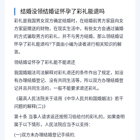
结婚没领结婚证怀孕了彩礼能退吗
彩礼是我国男女双方确定结婚时，在结婚前男方家庭向女
如果结婚后怀孕了没登记
方家庭赠送的财物，在现实生活中，有些女方会通过骗婚
的方式骗取男方的彩礼，并不与男方结婚，那么领结婚证
方怀孕了没领结婚证彩礼
怀孕了彩礼能退吗?下面由小编为读者进行相关知识的解
答。
结婚没领结婚证怀孕了彩礼能退
领结婚证怀孕了彩礼能不能退还
我国婚姻法司法解释对彩礼退还的条件作出了规定，如没
确定结婚时，在结婚前男方家庭向女
有办理结婚登记、没有共同生活等，所以双方办理结婚登
记并且共同生活的，一般不能要求退还彩礼。
现实生活中，有些女方会通过骗婚的
《最高人民法院关于适用《中华人民共和国婚姻法》若干
问题的解释(二)》
并不与男方...
第十条 当事人请求返还按照习俗给付的彩礼的，如果查明
属于以下情形，人民法院应当予以支持：
(一)双方未办理结婚登记手续的;