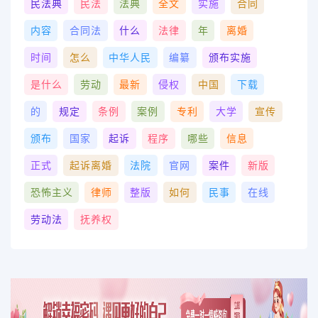
民法典
民法
法典
全文
实施
合同
内容
合同法
什么
法律
年
离婚
时间
怎么
中华人民
编纂
颁布实施
是什么
劳动
最新
侵权
中国
下载
的
规定
条例
案例
专利
大学
宣传
颁布
国家
起诉
程序
哪些
信息
正式
起诉离婚
法院
官网
案件
新版
恐怖主义
律师
整版
如何
民事
在线
劳动法
抚养权