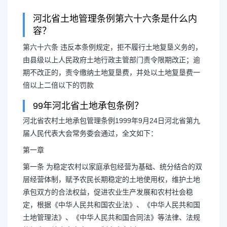
河北省土地管理条例第六十六条是什么内
容？
河北省土地管理条例,河
第六十六条 违反本条例规定，拒不履行土地复垦义务的，
由县级以上人民政府土地行政主管部门责令限期改正；逾
例第六十六条是什
期不改正的，责令缴纳土地复垦费，并处以土地复垦费一
倍以上二倍以下的罚款
河北省土地管理条例第六十六条
99年河北省土地承包条例？
河北省农村土地承包管理条例1999年9月24日河北省第九
条 违反本条例规定，拒不履行土地
届人民代表大会常务委会通过，全文如下：
第一章
人民政府土地行政主管部门责令限期
第一条 为稳定农村以家庭承包经营为基础、统分结合的双
层经营体制，赋予农民长期稳定的土地使用权，维护土地
责令缴...
承包双方的合法权益，促进农业生产发展和农村社会稳
定，根据《中华人民共和国农业法》、《中华人民共和国
土地管理法》、《中华人民共和国合同法》等法律、法规