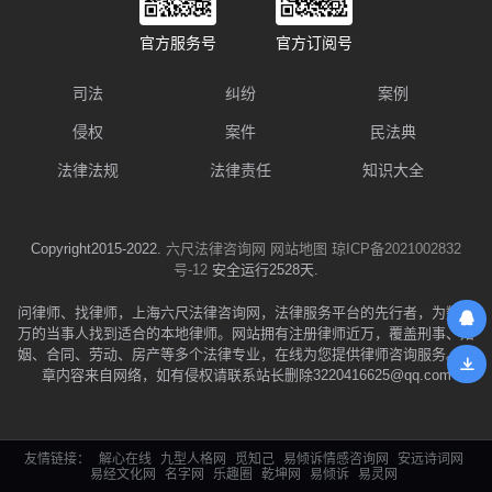
官方服务号
官方订阅号
司法
纠纷
案例
侵权
案件
民法典
法律法规
法律责任
知识大全
Copyright2015-2022.
六尺法律咨询网
网站地图
琼ICP备2021002832
号-12
安全运行2528天.
问律师、找律师，上海六尺法律咨询网，法律服务平台的先行者，为数千
万的当事人找到适合的本地律师。网站拥有注册律师近万，覆盖刑事、婚
姻、合同、劳动、房产等多个法律专业，在线为您提供律师咨询服务。文
章内容来自网络，如有侵权请联系站长删除3220416625@qq.com
友情链接：
解心在线
九型人格网
觅知己
易倾诉情感咨询网
安远诗词网
易经文化网
名字网
乐趣圈
乾坤网
易倾诉
易灵网