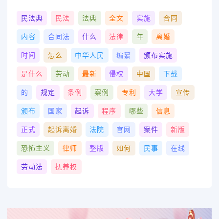
民法典
民法
法典
全文
实施
合同
内容
合同法
什么
法律
年
离婚
时间
怎么
中华人民
编纂
颁布实施
是什么
劳动
最新
侵权
中国
下载
的
规定
条例
案例
专利
大学
宣传
颁布
国家
起诉
程序
哪些
信息
正式
起诉离婚
法院
官网
案件
新版
恐怖主义
律师
整版
如何
民事
在线
劳动法
抚养权