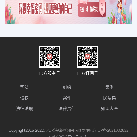
官方服务号
官方订阅号
司法
纠纷
案例
侵权
案件
民法典
法律法规
法律责任
知识大全
Copyright2015-2022.
六尺法律咨询网
网站地图
琼ICP备2021002832
号-12
安全运行2528天.