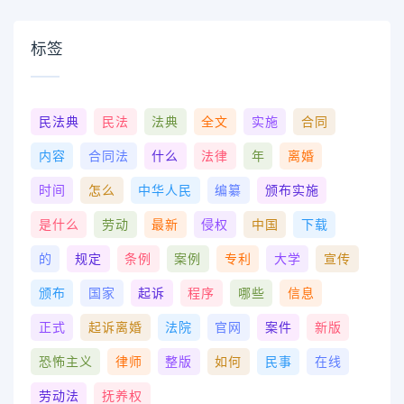
标签
民法典
民法
法典
全文
实施
合同
内容
合同法
什么
法律
年
离婚
时间
怎么
中华人民
编纂
颁布实施
是什么
劳动
最新
侵权
中国
下载
的
规定
条例
案例
专利
大学
宣传
颁布
国家
起诉
程序
哪些
信息
正式
起诉离婚
法院
官网
案件
新版
恐怖主义
律师
整版
如何
民事
在线
劳动法
抚养权