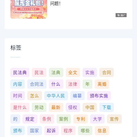
问题！
标签
民法典
民法
法典
全文
实施
合同
内容
合同法
什么
法律
年
离婚
时间
怎么
中华人民
编纂
颁布实施
是什么
劳动
最新
侵权
中国
下载
的
规定
条例
案例
专利
大学
宣传
颁布
国家
起诉
程序
哪些
信息