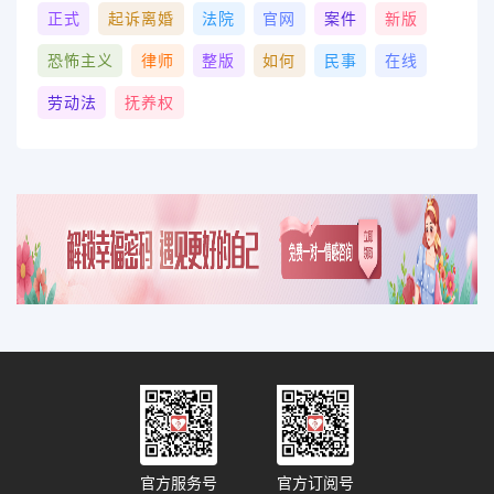
正式
起诉离婚
法院
官网
案件
新版
恐怖主义
律师
整版
如何
民事
在线
劳动法
抚养权
官方服务号
官方订阅号