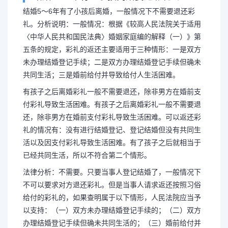
结婚5～6年有了小孩后离婚，一般情况下不需要退还彩
礼。分析说明：一般情况：根据《较高人民法院关于适用
〈中华人民共和国民法典〉婚姻家庭编的解释（一）》第
五条的规定，彩礼的返还主要适用于三种情形：一是双方
未办理结婚登记手续；二是双方办理结婚登记手续但确未
共同生活；三是婚前给付并导致给付人生活困难。
有孩子之后离婚彩礼一般不需要退还，除非男方在婚前支
付彩礼导致生活困难。有孩子之后离婚彩礼一般不需要退
还，除非男方在婚前支付彩礼导致生活困难。可以返还彩
礼的情况有：没有进行结婚登记、登记结婚但没有共同生
活以及因支付彩礼导致生活困难。有了孩子之后就相当于
已经共同生活，所以不符合第二个情形。
法律分析：不需要。只要当事人登记结婚了，一般情况下
长按图片识别二维
不可以要求对方退还彩礼。但是当事人请求返还按照习俗
给付的彩礼的，如果查明属于以下情形，人民法院应当予
以支持：（一）双方未办理结婚登记手续的；（二）双方
办理结婚登记手续但确未共同生活的；（三）婚前给付并