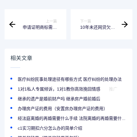
上一篇
下一篇
申请证明商标需要
10年未还网贷欠款
提交什么材料
会不会遭起诉
相关文章
医疗纠纷民事处理途径有哪些方式 医疗纠纷的处理办法
1对1私人专属倾诉，1对1教你高效挽回情感
推广
继承的遗产是婚前财产吗 继承房产婚前婚后
办理房产证的费用（安置房办理房产证的费用）
经法庭离婚的再婚需要什么手续 法院离婚的再婚需要什...
c1实习期扣六分怎么办的简单介绍