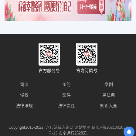
官方服务号
官方订阅号
司法
纠纷
案例
侵权
案件
民法典
法律法规
法律责任
知识大全
Copyright2015-2022.
六尺法律咨询网
网站地图
琼ICP备2021002832
号-12
安全运行2528天.