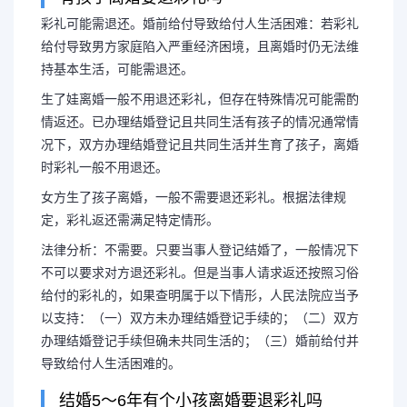
彩礼可能需退还。婚前给付导致给付人生活困难：若彩礼
给付导致男方家庭陷入严重经济困境，且离婚时仍无法维
持基本生活，可能需退还。
有小孩且已离婚，彩礼
生了娃离婚一般不用退还彩礼，但存在特殊情况可能需酌
情返还。已办理结婚登记且共同生活有孩子的情况通常情
况下，双方办理结婚登记且共同生活并生育了孩子，离婚
时彩礼一般不用退还。
彩礼可能需退还。婚前给付导致
女方生了孩子离婚，一般不需要退还彩礼。根据法律规
定，彩礼返还需满足特定情形。
礼给付导致男方家庭陷入严重经济困
法律分析：不需要。只要当事人登记结婚了，一般情况下
不可以要求对方退还彩礼。但是当事人请求返还按照习俗
持基本生活，可能需退还。
给付的彩礼的，如果查明属于以下情形，人民法院应当予
以支持：（一）双方未办理结婚登记手续的；（二）双方
办理结婚登记手续但确未共同生活的；（三）婚前给付并
导致给付人生活困难的。
结婚5～6年有个小孩离婚要退彩礼吗