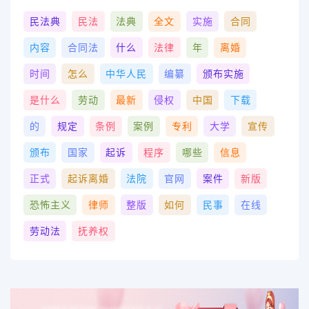
民法典
民法
法典
全文
实施
合同
内容
合同法
什么
法律
年
离婚
时间
怎么
中华人民
编纂
颁布实施
是什么
劳动
最新
侵权
中国
下载
的
规定
条例
案例
专利
大学
宣传
颁布
国家
起诉
程序
哪些
信息
正式
起诉离婚
法院
官网
案件
新版
恐怖主义
律师
整版
如何
民事
在线
劳动法
抚养权