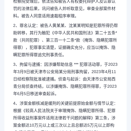
检察院受理后，依法告知被告人有权委托辩护人及认罪认
罚的法律后果，讯问被告人并听取意见，审查全部案件材
料。被告人同意适用速裁程序审理。
2、罪名认定：被告人黄某某、沈某某明知是犯罪所得仍帮
助转移，其行为触犯《中华人民共和国刑法》第二十五条*
款（共同犯罪）、第三百一十二条*款（掩饰、隐瞒犯罪所
得罪），犯罪事实清楚，证据确实充分，应当以掩饰、隐
瞒犯罪所得罪追究刑事责任。
3、拘留与逮捕：因涉嫌帮助信息 *** 犯罪活动罪，于2023
年3月9日被天津市公安局某分局刑事拘留，2023年4月11
日经检察院批准被逮捕。侦查与起诉：由天津市公安局西
青分局侦查终结，以涉嫌掩饰、隐瞒犯罪所得罪，于2023
年6月5日移送审查起诉。
4、涉案金额核减是缓刑的关键前提原始金额与情节认定：
根据《较高人民法院关于审理掩饰、隐瞒犯罪所得、犯罪
所得收益刑事案件适用法律若干问题的解释》第三条，涉
案金额达10万元以上或三次以上且总额达5万元以上即构