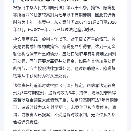
根据《中华人民共和国刑法》第八十七条，掩饰、隐瞒犯
罪所得罪的法定较高刑为七年以下有期徒刑，因此其追诉
时效为十年。本案中，从立案时间2007年11月2日至2020
发现隐瞒犯罪所得情况
年4月，已超过十年，即已超过法定追诉时效。
掩饰隐瞒犯罪一般判三年以下。对于情节严重的情形。首
先是要构成如果构成掩饰、隐瞒犯罪所得罪，达到一定金
额便构成情节严重的情形，应处在3到7年有期徒刑之间判
根据《中华人民共和国刑法》第
刑处罚，同时还要对罪犯并处罚金，如果有其他加重处罚
的情节，应当按照法律加重处罚。通过帮助他人，隐瞒赃
犯罪所得罪的法定较高刑为七年以下
物等从中获利行为将从重处罚。
法律责任的追诉时效根据《刑法》规定，帮信罪法定较高
时效为十年。本案中，从立案时间2007
刑为3年有期徒刑，追诉时效为5年；掩饰、隐瞒犯罪所得
罪若涉及金额巨大或情节严重，法定较高刑可达7年有期徒
月，已超过...
刑，追诉时效为10年甚至更长；若案件已被立案侦查、通
缉，或被害人已报案，不受追诉时效限制，无论过多久都
会被追究责任。