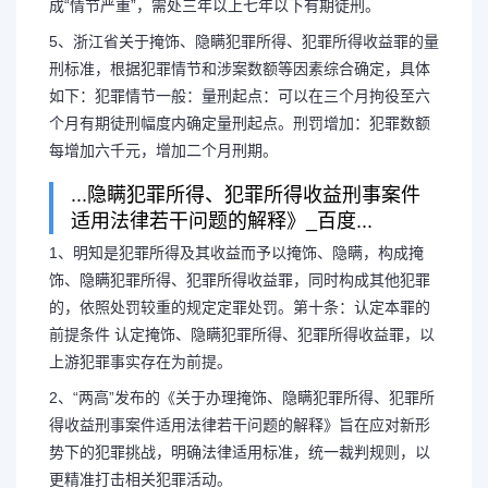
成“情节严重”，需处三年以上七年以下有期徒刑。
5、浙江省关于掩饰、隐瞒犯罪所得、犯罪所得收益罪的量
刑标准，根据犯罪情节和涉案数额等因素综合确定，具体
如下：犯罪情节一般：量刑起点：可以在三个月拘役至六
个月有期徒刑幅度内确定量刑起点。刑罚增加：犯罪数额
每增加六千元，增加二个月刑期。
...隐瞒犯罪所得、犯罪所得收益刑事案件
适用法律若干问题的解释》_百度...
1、明知是犯罪所得及其收益而予以掩饰、隐瞒，构成掩
饰、隐瞒犯罪所得、犯罪所得收益罪，同时构成其他犯罪
的，依照处罚较重的规定定罪处罚。第十条：认定本罪的
前提条件 认定掩饰、隐瞒犯罪所得、犯罪所得收益罪，以
上游犯罪事实存在为前提。
2、“两高”发布的《关于办理掩饰、隐瞒犯罪所得、犯罪所
得收益刑事案件适用法律若干问题的解释》旨在应对新形
势下的犯罪挑战，明确法律适用标准，统一裁判规则，以
更精准打击相关犯罪活动。