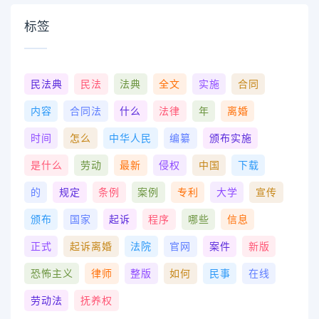
标签
民法典
民法
法典
全文
实施
合同
内容
合同法
什么
法律
年
离婚
时间
怎么
中华人民
编纂
颁布实施
是什么
劳动
最新
侵权
中国
下载
的
规定
条例
案例
专利
大学
宣传
颁布
国家
起诉
程序
哪些
信息
正式
起诉离婚
法院
官网
案件
新版
恐怖主义
律师
整版
如何
民事
在线
劳动法
抚养权