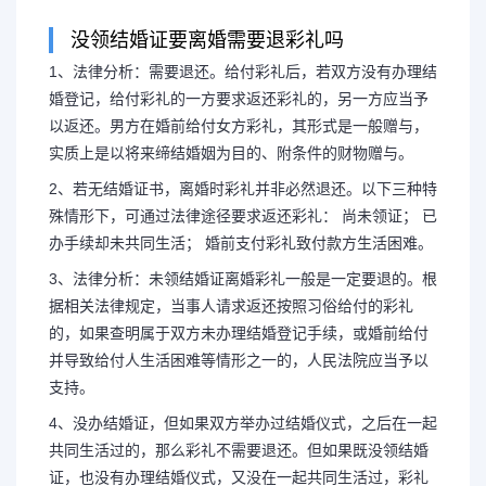
没领结婚证要离婚需要退彩礼吗
1、法律分析：需要退还。给付彩礼后，若双方没有办理结
没有办理结婚证离婚要退
婚登记，给付彩礼的一方要求返还彩礼的，另一方应当予
以返还。男方在婚前给付女方彩礼，其形式是一般赠与，
理结婚证离婚要退彩
实质上是以将来缔结婚姻为目的、附条件的财物赠与。
2、若无结婚证书，离婚时彩礼并非必然退还。以下三种特
1、法律分析：需要退还。给付
殊情形下，可通过法律途径要求返还彩礼： 尚未领证； 已
办手续却未共同生活； 婚前支付彩礼致付款方生活困难。
结婚登记，给付彩礼的一方要求返还
3、法律分析：未领结婚证离婚彩礼一般是一定要退的。根
据相关法律规定，当事人请求返还按照习俗给付的彩礼
以返还。男方在婚前给付女方彩礼，
的，如果查明属于双方未办理结婚登记手续，或婚前给付
并导致给付人生活困难等情形之一的，人民法院应当予以
支持。
质上是以将...
4、没办结婚证，但如果双方举办过结婚仪式，之后在一起
共同生活过的，那么彩礼不需要退还。但如果既没领结婚
证，也没有办理结婚仪式，又没在一起共同生活过，彩礼