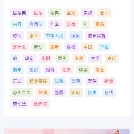
民法典
民法
法典
全文
实施
合同
内容
合同法
什么
法律
年
离婚
时间
怎么
中华人民
编纂
颁布实施
是什么
劳动
最新
侵权
中国
下载
的
规定
条例
案例
专利
大学
宣传
颁布
国家
起诉
程序
哪些
信息
正式
起诉离婚
法院
官网
案件
新版
恐怖主义
律师
整版
如何
民事
在线
劳动法
抚养权