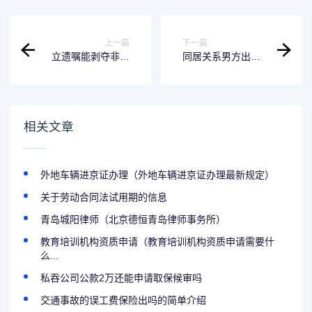
上一篇
下一篇
立遗嘱能剥夺非婚
同居关系男方出轨
生子女继承权吗 如
了彩礼怎么分 男方
果立了遗嘱,再有非
出轨同居怎么取证
婚生子告状有用吗?
相关文章
外地车辆进京证办理（外地车辆进京证办理最新规定）
关于劳动合同法试用期的信息
青岛城阳律师（北京德恒青岛律师事务所）
教育培训机构资质申请（教育培训机构资质申请需要什
么...
私吞公司公款2万还能申请取保候审吗
交通事故的误工费保险出吗的简单介绍