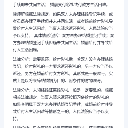
手续却未共同生活； 婚前支付彩礼致付款方生活困难。
律师解根据法律规定，如果双方未办理结婚登记手续，或
者虽然办理了手续但并未共同生活，或者婚前给付彩礼导
致给付人生活困难，当事人请求返还彩礼，人民法院应当
予以支持。 具体情形包括：双方未办理结婚登记手续；双
方办理结婚登记手续但确未共同生活；婚前给付并导致给
付人生活困难。
法律分析：需要退还。给付彩礼后，若双方没有办理结婚
登记，给付彩礼的一方要求返还彩礼的，另一方应当予以
返还。男方在婚前给付女方彩礼，其形式是一般赠与，实
质上是以将来缔结婚姻为目的、附条件的财物赠与。
法律分析：未领结婚证离婚彩礼一般是一定要退的。根据
相关法律规定，当事人请求返还按照习俗给付的彩礼的，
如果查明属于双方未办理结婚登记手续，或婚前给付并导
致给付人生活困难等情形之一的，人民法院应当予以支
持。
法律分析：男女离婚时候是否要退回彩礼，还需要看实际