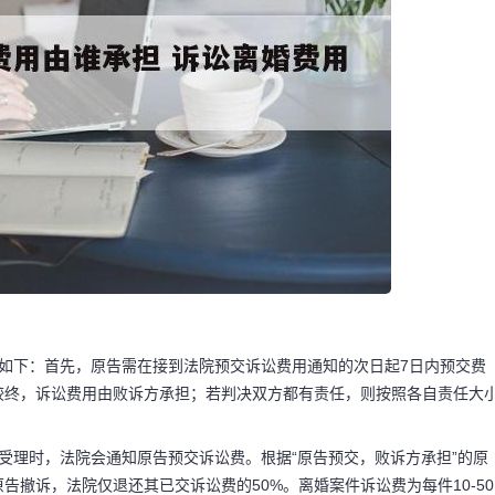
如下：首先，原告需在接到法院预交诉讼费用通知的次日起7日内预交费
码阅读更多
较终，诉讼费用由败诉方承担；若判决双方都有责任，则按照各自责任大
受理时，法院会通知原告预交诉讼费。根据“原告预交，败诉方承担”的原
撤诉，法院仅退还其已交诉讼费的50%。离婚案件诉讼费为每件10-50