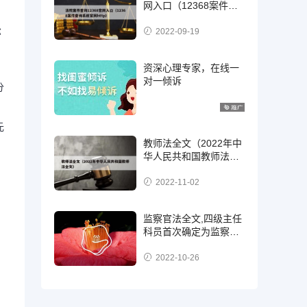
网入口（12368案件查
询系统官网http）
讼
2022-09-19
资深心理专家，在线一
对一倾诉
分
元
教师法全文（2022年中
华人民共和国教师法全
文）
2022-11-02
；
监察官法全文,四级主任
科员首次确定为监察
官，二级，三级还是四
级?
2022-10-26