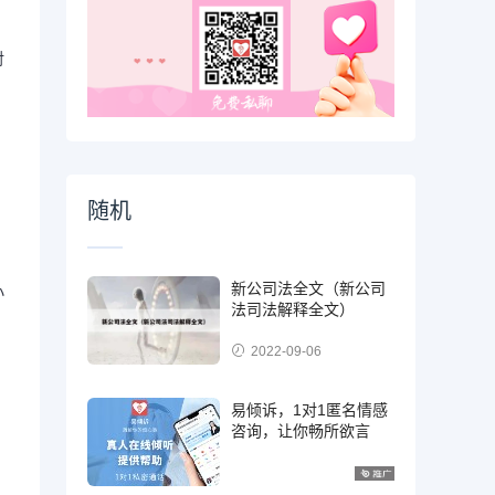
对
随机
新公司法全文（新公司
小
法司法解释全文）
2022-09-06
易倾诉，1对1匿名情感
咨询，让你畅所欲言