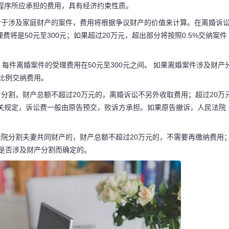
律程序所应承担的费用，具有经济约束性质。
。对于涉及家庭财产的案件，费用将根据争议财产的价值来计算。在离婚诉
将是50元至300元；如果超过20万元，超出部分将按照0.5%交纳案件
承担 诉讼离婚
谁出
每件离婚案件的受理费用在50元至300元之间。 如果离婚案件涉及财产
的比例交纳费用。
产分割，财产总额不超过20万元的，离婚诉讼不另外收取费用；超过20万
支付的费用，约在50元
相关规定，诉讼费一般由原告预交，败诉方承担。如果原告撤诉，人民法院
金额未达20万元者免收
法院分割夫妻共同财产的，财产总额不超过20万元的，不需要再缴纳费用
据是否涉及财产分割而确定的。
取。诉讼费是当事人向法