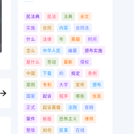
民法典
民法
法典
全文
实施
合同
内容
合同法
什么
法律
年
离婚
时间
怎么
中华人民
编纂
颁布实施
是什么
劳动
最新
侵权
中国
下载
的
规定
条例
案例
专利
大学
宣传
颁布
国家
起诉
程序
哪些
信息
正式
起诉离婚
法院
官网
案件
新版
恐怖主义
律师
整版
如何
民事
在线