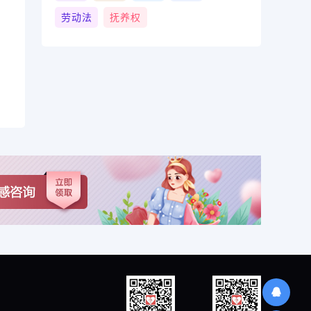
劳动法
抚养权