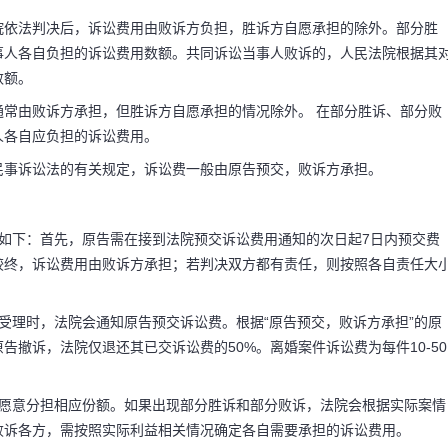
院依法判决后，诉讼费用由败诉方负担，胜诉方自愿承担的除外。部分胜
事人各自负担的诉讼费用数额。共同诉讼当事人败诉的，人民法院根据其
数额。
常由败诉方承担，但胜诉方自愿承担的情况除外。 在部分胜诉、部分败
人各自应负担的诉讼费用。
民事诉讼法的有关规定，诉讼费一般由原告预交，败诉方承担。
如下：首先，原告需在接到法院预交诉讼费用通知的次日起7日内预交费
较终，诉讼费用由败诉方承担；若判决双方都有责任，则按照各自责任大
受理时，法院会通知原告预交诉讼费。根据“原告预交，败诉方承担”的原
撤诉，法院仅退还其已交诉讼费的50%。离婚案件诉讼费为每件10-50
动愿意分担相应份额。如果出现部分胜诉和部分败诉，法院会根据实际案情
败诉各方，需按照实际利益相关情况确定各自需要承担的诉讼费用。