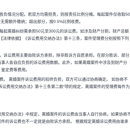
胜负情况分配。若双方均需担责，则按责任比例分摊。每起案件仅收取50
时无需额外缴纳；超出部分，按0.5%比例收费。
每起离婚纠纷需承担50元至300元的诉讼费。如涉及财产分割，财产总额
取。【法律依据】《诉讼费用交纳办法》第十三条，案件受理费分别按照下列
条，诉讼费用主要由败诉方承担，除非胜诉方自愿承担。在部分胜诉、部分
当事人各自应负担的诉讼费用数额。此外，如果离婚案件中涉及到财产分
、鉴定费等费用。
费。 离婚案件诉讼费用的较终负担，双方可以通过协商确定。 如协商不
诉讼费用交纳办法》第十三条第二款*项的规定，离婚案件的受理费每件为
费用交纳办法》中规定，离婚案件的诉讼费由当事人自行协商，如果协商
件的诉讼费也不一定就是由败诉方承担。 根据规定离婚诉讼费用由谁承