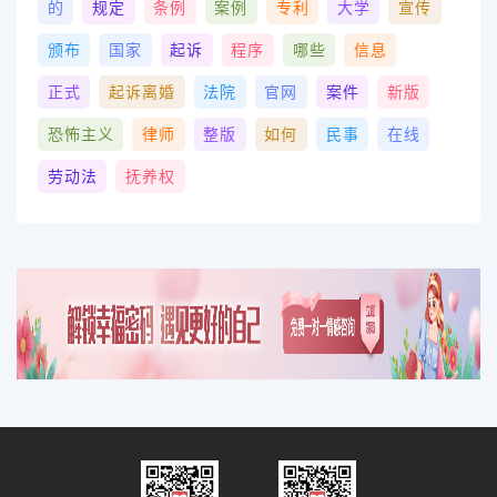
的
规定
条例
案例
专利
大学
宣传
颁布
国家
起诉
程序
哪些
信息
正式
起诉离婚
法院
官网
案件
新版
恐怖主义
律师
整版
如何
民事
在线
劳动法
抚养权