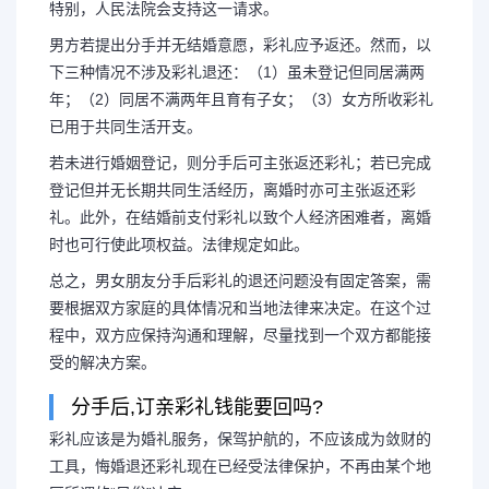
特别，人民法院会支持这一请求。
男方若提出分手并无结婚意愿，彩礼应予返还。然而，以
下三种情况不涉及彩礼退还：（1）虽未登记但同居满两
年；（2）同居不满两年且育有子女；（3）女方所收彩礼
已用于共同生活开支。
若未进行婚姻登记，则分手后可主张返还彩礼；若已完成
登记但并无长期共同生活经历，离婚时亦可主张返还彩
礼。此外，在结婚前支付彩礼以致个人经济困难者，离婚
时也可行使此项权益。法律规定如此。
总之，男女朋友分手后彩礼的退还问题没有固定答案，需
要根据双方家庭的具体情况和当地法律来决定。在这个过
程中，双方应保持沟通和理解，尽量找到一个双方都能接
受的解决方案。
分手后,订亲彩礼钱能要回吗?
彩礼应该是为婚礼服务，保驾护航的，不应该成为敛财的
工具，悔婚退还彩礼现在已经受法律保护，不再由某个地