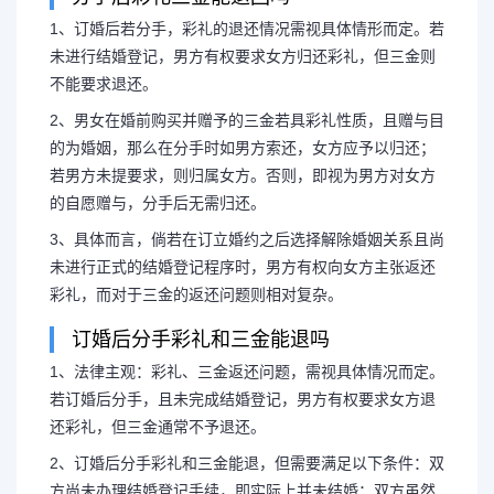
1、订婚后若分手，彩礼的退还情况需视具体情形而定。若
未进行结婚登记，男方有权要求女方归还彩礼，但三金则
不能要求退还。
分手后彩礼怎样退回女方
2、男女在婚前购买并赠予的三金若具彩礼性质，且赠与目
样退回女方
的为婚姻，那么在分手时如男方索还，女方应予以归还；
若男方未提要求，则归属女方。否则，即视为男方对女方
的自愿赠与，分手后无需归还。
1、订婚后若分手，彩礼的退还
3、具体而言，倘若在订立婚约之后选择解除婚姻关系且尚
未进行正式的结婚登记程序时，男方有权向女方主张返还
若未进行结婚登记，男方有权要求女
彩礼，而对于三金的返还问题则相对复杂。
订婚后分手彩礼和三金能退吗
不能要求退还。
1、法律主观：彩礼、三金返还问题，需视具体情况而定。
若订婚后分手，且未完成结婚登记，男方有权要求女方退
还彩礼，但三金通常不予退还。
2、订婚后分手彩礼和三金能退，但需要满足以下条件：双
方尚未办理结婚登记手续，即实际上并未结婚；双方虽然