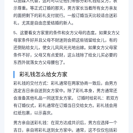
以由媒人代替，这时可以让他们带部分彩礼钱给女方，表
示尊重。等正式订婚的那天，男方家长当着所有女方亲友
的面把剩下的彩礼支付就行。一般订婚当天比较适合送彩
礼，尤其是自由恋爱结婚的新人。
5、这要看女方家里的条件和女方父母的态度。如果女方父
母家条件好并且父母不财迷则会把这些钱留给女儿，有的
还倒贴给女儿，使女儿风风光光地出嫁。如果女方父母家
条件不好，父母又有点爱财，这么钱除了给女儿买必要的
东西外就落女方父母腰包了。
彩礼钱怎么给女方家
彩礼钱的交付方式：彩礼通常在两家协商一致后，由男方
选定吉日亲自送到女方家中。除了彩礼本身，男方通常还
会准备其他礼品一同送至女方家。 订婚时给彩礼：若双方
长按图片识别二维
有订婚仪式，彩礼通常在订婚当日交给女方。彩礼钱会用
红纸包裹，以示喜庆。
男方亲自送彩礼钱：在双方达成共识后，男方应选择一个
吉日，亲自将彩礼送到女方家中。通常，这不仅仅包括彩