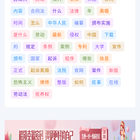
内容
合同法
什么
法律
年
离婚
时间
怎么
中华人民
编纂
颁布实施
是什么
劳动
最新
侵权
中国
下载
的
规定
条例
案例
专利
大学
宣传
颁布
国家
起诉
程序
哪些
信息
正式
起诉离婚
法院
官网
案件
新版
恐怖主义
律师
整版
如何
民事
在线
劳动法
抚养权