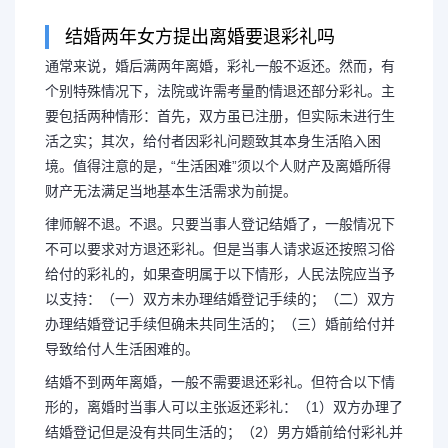
结婚两年女方提出离婚要退彩礼吗
通常来说，婚后满两年离婚，彩礼一般不返还。然而，有
结婚两年彩礼钱在女方名
个别特殊情况下，法院或许需考量酌情退还部分彩礼。主
要包括两种情形：首先，双方虽已注册，但实际未进行生
结婚两年彩礼怎
活之实；其次，给付者因彩礼问题致其本身生活陷入困
境。值得注意的是，“生活困难”须以个人财产及离婚所得
财产无法满足当地基本生活需求为前提。
通常来说，婚后满两年离婚，彩
律师解不退。不退。只要当事人登记结婚了，一般情况下
不可以要求对方退还彩礼。但是当事人请求返还按照习俗
有个别特殊情况下，法院或许需考量
给付的彩礼的，如果查明属于以下情形，人民法院应当予
以支持：（一）双方未办理结婚登记手续的；（二）双方
要包括两种情形：首先，双方虽已注
办理结婚登记手续但确未共同生活的；（三）婚前给付并
导致给付人生活困难的。
之实；其次...
结婚不到两年离婚，一般不需要退还彩礼。但符合以下情
形的，离婚时当事人可以主张返还彩礼：（1）双方办理了
结婚登记但是没有共同生活的；（2）男方婚前给付彩礼并