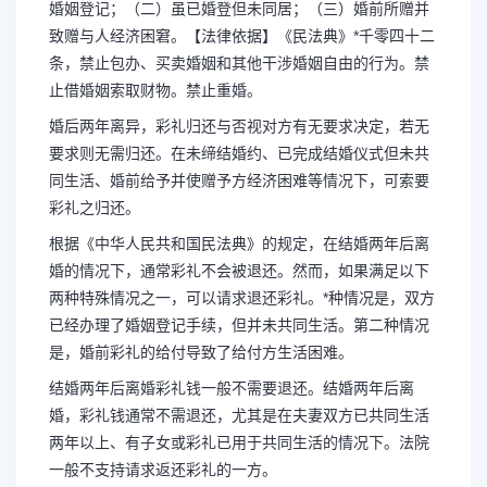
婚姻登记；（二）虽已婚登但未同居；（三）婚前所赠并
致赠与人经济困窘。【法律依据】《民法典》*千零四十二
条，禁止包办、买卖婚姻和其他干涉婚姻自由的行为。禁
止借婚姻索取财物。禁止重婚。
婚后两年离异，彩礼归还与否视对方有无要求决定，若无
要求则无需归还。在未缔结婚约、已完成结婚仪式但未共
同生活、婚前给予并使赠予方经济困难等情况下，可索要
彩礼之归还。
根据《中华人民共和国民法典》的规定，在结婚两年后离
婚的情况下，通常彩礼不会被退还。然而，如果满足以下
两种特殊情况之一，可以请求退还彩礼。*种情况是，双方
已经办理了婚姻登记手续，但并未共同生活。第二种情况
是，婚前彩礼的给付导致了给付方生活困难。
结婚两年后离婚彩礼钱一般不需要退还。结婚两年后离
婚，彩礼钱通常不需退还，尤其是在夫妻双方已共同生活
两年以上、有子女或彩礼已用于共同生活的情况下。法院
一般不支持请求返还彩礼的一方。