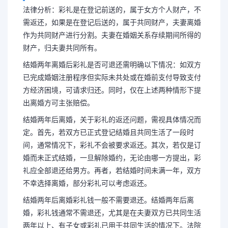
法律分析：彩礼是在登记前送的，属于女方个人财产，不
需返还，如果是在登记后送的，属于共同财产，夫妻离婚
作为共同财产进行分割。夫妻在婚姻关系存续期间所得的
财产，归夫妻共同所有。
结婚两年离婚后彩礼是否可退还需明确以下情况：如双方
已完成婚姻注册程序但实际未共处或在婚前支付导致支付
方经济困境，可请求归还。同时，仅在上述两种情形下提
出离婚方可主张赔偿。
结婚两年后离婚，关于彩礼的返还问题，需视具体情况而
定。首先，若双方已正式登记结婚且共同生活了一段时
间，通常情况下，彩礼不会被要求返还。其次，若仅是订
婚而未正式结婚，一旦解除婚约，无论由哪一方提出，彩
礼应全部退还给男方。再者，若结婚时间未满一年，双方
不幸选择离婚，部分彩礼可以考虑返还。
结婚两年后离婚彩礼钱一般不需要退还。结婚两年后离
婚，彩礼钱通常不需退还，尤其是在夫妻双方已共同生活
两年以上、有子女或彩礼已用于共同生活的情况下。法院