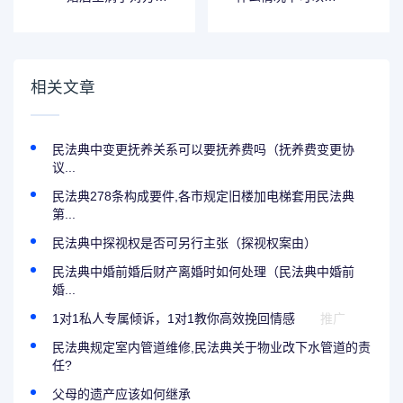
要承担费用吗 婚后
定婚姻无效 什么情
生病离婚怎么办
况会导致婚姻无效
相关文章
民法典中变更抚养关系可以要抚养费吗（抚养费变更协
议...
民法典278条构成要件,各市规定旧楼加电梯套用民法典
第...
民法典中探视权是否可另行主张（探视权案由）
民法典中婚前婚后财产离婚时如何处理（民法典中婚前
婚...
1对1私人专属倾诉，1对1教你高效挽回情感
推广
民法典规定室内管道维修,民法典关于物业改下水管道的责
任?
父母的遗产应该如何继承