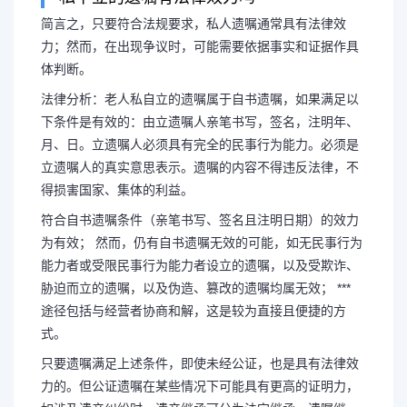
简言之，只要符合法规要求，私人遗嘱通常具有法律效
力；然而，在出现争议时，可能需要依据事实和证据作具
体判断。
个人私下签的遗嘱有效吗
法律分析：老人私自立的遗嘱属于自书遗嘱，如果满足以
有效吗
下条件是有效的：由立遗嘱人亲笔书写，签名，注明年、
月、日。立遗嘱人必须具有完全的民事行为能力。必须是
立遗嘱人的真实意思表示。遗嘱的内容不得违反法律，不
简言之，只要符合法规要求，私
得损害国家、集体的利益。
符合自书遗嘱条件（亲笔书写、签名且注明日期）的效力
力；然而，在出现争议时，可能需要
为有效； 然而，仍有自书遗嘱无效的可能，如无民事行为
能力者或受限民事行为能力者设立的遗嘱，以及受欺诈、
判断。
胁迫而立的遗嘱，以及伪造、篡改的遗嘱均属无效； ***
途径包括与经营者协商和解，这是较为直接且便捷的方
式。
只要遗嘱满足上述条件，即使未经公证，也是具有法律效
力的。但公证遗嘱在某些情况下可能具有更高的证明力，