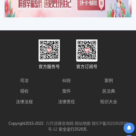
官方服务号
官方订阅号
司法
纠纷
案例
侵权
案件
民法典
法律法规
法律责任
知识大全
Copyright2015-2022.
六尺法律咨询网
网站地图
琼ICP备2021002832
号-12
安全运行2528天.