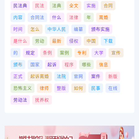
民法典
民法
法典
全文
实施
合同
内容
合同法
什么
法律
年
离婚
时间
怎么
中华人民
编纂
颁布实施
是什么
劳动
最新
侵权
中国
下载
的
规定
条例
案例
专利
大学
宣传
颁布
国家
起诉
程序
哪些
信息
正式
起诉离婚
法院
官网
案件
新版
恐怖主义
律师
整版
如何
民事
在线
劳动法
抚养权