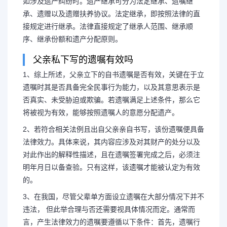
如涉及遗产纠纷时。遗产继承可分为法定继承、遗嘱继
承、遗赠以及遗赠扶养协议。法定继承，即按照法律的直
接规定进行继承。法律直接规定了继承人范围、继承顺
序、继承份额和遗产分配原则。
父亲私下写的遗嘱有效吗
1、综上所述，父亲立下的自书遗嘱是否有效，关键在于立
遗嘱时其是否具备完全民事行为能力，以及其意思表示是
否真实、未受胁迫或欺骗。若遗嘱满足上述条件，那么它
将被视为有效，能够按照遗嘱人的意愿分配遗产。
2、若符合相关法例且出自父亲亲自书写，该份遗嘱便具备
法律效力。具体来说，其内容应涉及对其财产的处分以及
对此作出的解释性描述，且在遗嘱签署完成之后，必须注
明年月日以备查验。只有这样，该遗嘱才能被认定为有效
长按图片识别二维
的。
3、在我国，尽管父辈单方面设立遗嘱在大部分情况下并不
违法， 但此举合理与否还需要视具体情况而定。通常而
言，产生法律效力的遗嘱要遵循以下条件：首先，遗嘱行