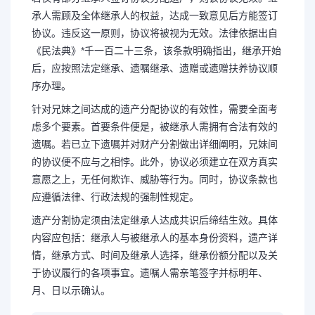
承人需顾及全体继承人的权益，达成一致意见后方能签订
协议。违反这一原则，协议将被视为无效。法律依据出自
《民法典》*千一百二十三条，该条款明确指出，继承开始
后，应按照法定继承、遗嘱继承、遗赠或遗赠扶养协议顺
序办理。
针对兄妹之间达成的遗产分配协议的有效性，需要全面考
虑多个要素。首要条件便是，被继承人需拥有合法有效的
遗嘱。若已立下遗嘱并对财产分割做出详细阐明，兄妹间
的协议便不应与之相悖。此外，协议必须建立在双方真实
意愿之上，无任何欺诈、威胁等行为。同时，协议条款也
应遵循法律、行政法规的强制性规定。
遗产分割协定须由法定继承人达成共识后缔结生效。具体
内容应包括：继承人与被继承人的基本身份资料，遗产详
情，继承方式、时间及继承人选择，继承份额分配以及关
于协议履行的各项事宜。遗嘱人需亲笔签字并标明年、
月、日以示确认。