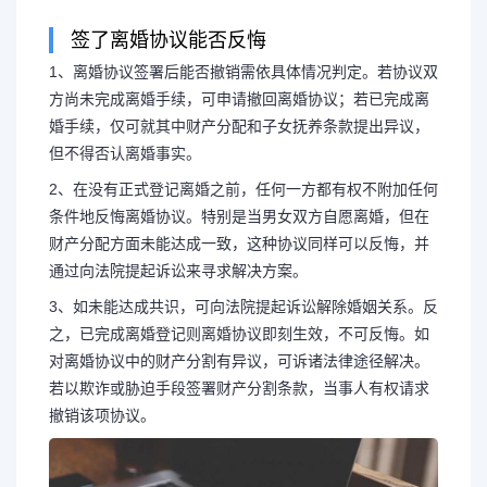
签了离婚协议能否反悔
1、离婚协议签署后能否撤销需依具体情况判定。若协议双
签了离婚协议书反悔了还
方尚未完成离婚手续，可申请撤回离婚协议；若已完成离
婚手续，仅可就其中财产分配和子女抚养条款提出异议，
离婚协议书反悔了还能
但不得否认离婚事实。
2、在没有正式登记离婚之前，任何一方都有权不附加任何
1、离婚协议签署后能否撤销需
条件地反悔离婚协议。特别是当男女双方自愿离婚，但在
财产分配方面未能达成一致，这种协议同样可以反悔，并
通过向法院提起诉讼来寻求解决方案。
双方尚未完成离婚手续，可申请撤回
3、如未能达成共识，可向法院提起诉讼解除婚姻关系。反
婚手续，仅可就其中财产分配和子女
之，已完成离婚登记则离婚协议即刻生效，不可反悔。如
对离婚协议中的财产分割有异议，可诉诸法律途径解决。
若以欺诈或胁迫手段签署财产分割条款，当事人有权请求
不得否认离...
撤销该项协议。