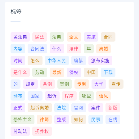
标签
民法典
民法
法典
全文
实施
合同
内容
合同法
什么
法律
年
离婚
时间
怎么
中华人民
编纂
颁布实施
是什么
劳动
最新
侵权
中国
下载
的
规定
条例
案例
专利
大学
宣传
颁布
国家
起诉
程序
哪些
信息
正式
起诉离婚
法院
官网
案件
新版
恐怖主义
律师
整版
如何
民事
在线
劳动法
抚养权