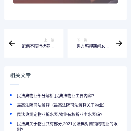
上一篇
下一篇
配偶不履行抚养对
男方羁押期间女方
方的义务怎么判定
能离婚吗 男方被羁
配偶不同意离婚怎
押在看守所,女方怎
么通过法律程序
么起诉离婚
相关文章
民法典物业部分解析,民典法物业主要内容?
最高法院司法解释（最高法院司法解释关于物业）
民法典规定物业拆水表,物业有权拆业主水表吗?
民法典关于物业共有部分,2021民法典对商铺的物业的限
制?