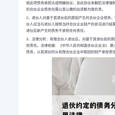
就此项债务承担达成明确协议，且此协议未触犯法律强
的合伙企业债务仅需以其认缴的出资额为限负责。
2、退伙人对基于其退伙前的原因产生的合伙企业债务
退伙约定的债务分配有效
伙人应当与退伙人按照当时合伙企业财产的状况进行结
退伙后新产生的债务不承担任何责任。
纷适用法律
3、法律分析：有限合伙人退伙后，对基于其退伙前的
担责任。法律依据：《中华人民共和国合伙企业法》 第
1、依据我国法律，退伙者应对
债务，以其退伙时从有限合伙企业中取回的财产承担责
业债务担负无限制及连带赔偿责任。
与其他合伙人就此项债务承担达成明
犯法律强制...