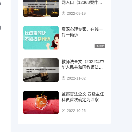
网入口（12368案件查
前
询系统官网http）
2022-09-19
对
资深心理专家，在线一
对一倾诉
教师法全文（2022年中
华人民共和国教师法全
文）
2022-11-02
监察官法全文,四级主任
科员首次确定为监察
官，二级，三级还是四
级?
2022-10-26