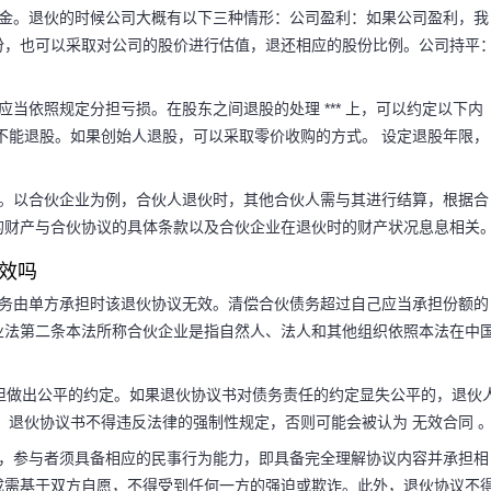
本金。退伙的时候公司大概有以下三种情形：公司盈利：如果公司盈利，我
份，也可以采取对公司的股价进行估值，退还相应的股份比例。公司持平
当依照规定分担亏损。在股东之间退股的处理 *** 上，可以约定以下内
不能退股。如果创始人退股，可以采取零价收购的方式。 设定退股年限，
素。以合伙企业为例，合伙人退伙时，其他合伙人需与其进行结算，根据合
的财产与合伙协议的具体条款以及合伙企业在退伙时的财产状况息息相关
效吗
债务由单方承担时该退伙协议无效。清偿合伙债务超过自己应当承担份额的
业法第二条本法所称合伙企业是指自然人、法人和其他组织依照本法在中
承担做出公平的约定。如果退伙协议书对债务责任的约定显失公平的，退伙
 退伙协议书不得违反法律的强制性规定，否则可能会被认为 无效合同 
先，参与者须具备相应的民事行为能力，即具备完全理解协议内容并承担相
成需基于双方自愿，不得受到任何一方的强迫或欺诈。此外，退伙协议不