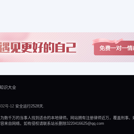
知识大全
32号-12
安全运行2528天.
，为数千万的当事人找到适合的本地律师。网站拥有注册律师近万，覆盖刑事、
网络，如有侵权请联系站长删除3220416625@qq.com