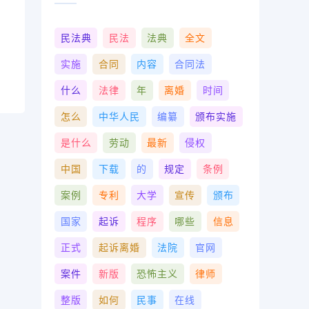
民法典
民法
法典
全文
实施
合同
内容
合同法
什么
法律
年
离婚
时间
怎么
中华人民
编纂
颁布实施
是什么
劳动
最新
侵权
中国
下载
的
规定
条例
案例
专利
大学
宣传
颁布
国家
起诉
程序
哪些
信息
正式
起诉离婚
法院
官网
案件
新版
恐怖主义
律师
整版
如何
民事
在线