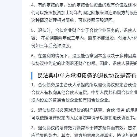
4、有约定按约定，没约定按合伙资金的现有价值返还
们可以按照投资加上每年的固定回报来退还退股方的股
这种情况处理相对简单，可以按照原股退回。
5、退伙时，合伙企业财产少于合伙企业债务的，退伙人应
容： 在初创期两年或三年内，股东不能退股，创始人也
例如三年后允许退股。
6、在盈利的情况下，退股能否拿回本金取决于多种因
伙协议中约定的比例退还财产份额。因此，退伙人获得
民法典中单方承担债务的退伙协议是否有
1、合伙债务是由合伙人承担的所以退伙协议规定合伙
合伙人有权向其他合伙人追偿。中华人民共和国合伙企
境内设立的普通合伙企业和有限合伙企业。
2、退伙协议书必须对退伙的财产结算、合伙 债务 的
可以依照法律规定向人民法院申请予以撤销退伙协议书。
3、退伙协议的法律效力通常基于特定条件而有效。首
应后果的能力。其次，双方的意愿必须真实，协议的形