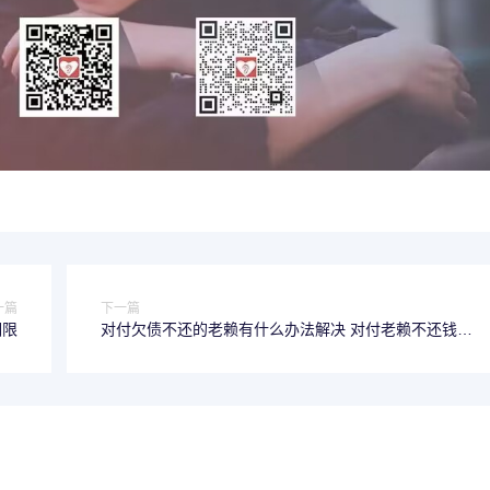
一篇
下一篇
期限
对付欠债不还的老赖有什么办法解决 对付老赖不还钱的
较损的阴招