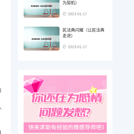
为契机）
：
2023-01-17
民法典闪耀（让民法典
走进）
2023-01-17
。
国
人
。
得