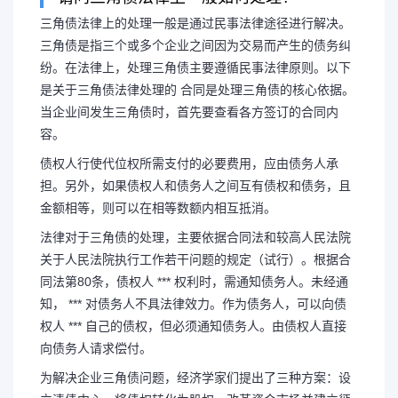
三角债法律上的处理一般是通过民事法律途径进行解决。
三角债是指三个或多个企业之间因为交易而产生的债务纠
纷。在法律上，处理三角债主要遵循民事法律原则。以下
工地三角债务法院如何处
是关于三角债法律处理的 合同是处理三角债的核心依据。
当企业间发生三角债时，首先要查看各方签订的合同内
架图片
容。
债权人行使代位权所需支付的必要费用，应由债务人承
三角债法律上的处理一般是通过
担。另外，如果债权人和债务人之间互有债权和债务，且
金额相等，则可以在相等数额内相互抵消。
决。三角债是指三个或多个企业之间
法律对于三角债的处理，主要依据合同法和较高人民法院
关于人民法院执行工作若干问题的规定（试行）。根据合
纠纷。在法律上，处理三角债主要遵
同法第80条，债权人 *** 权利时，需通知债务人。未经通
知， *** 对债务人不具法律效力。作为债务人，可以向债
是关于三角债...
权人 *** 自己的债权，但必须通知债务人。由债权人直接
向债务人请求偿付。
为解决企业三角债问题，经济学家们提出了三种方案：设