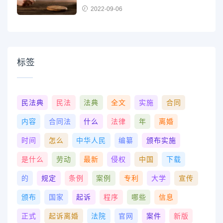
2022-09-06
标签
民法典
民法
法典
全文
实施
合同
内容
合同法
什么
法律
年
离婚
时间
怎么
中华人民
编纂
颁布实施
是什么
劳动
最新
侵权
中国
下载
的
规定
条例
案例
专利
大学
宣传
颁布
国家
起诉
程序
哪些
信息
正式
起诉离婚
法院
官网
案件
新版