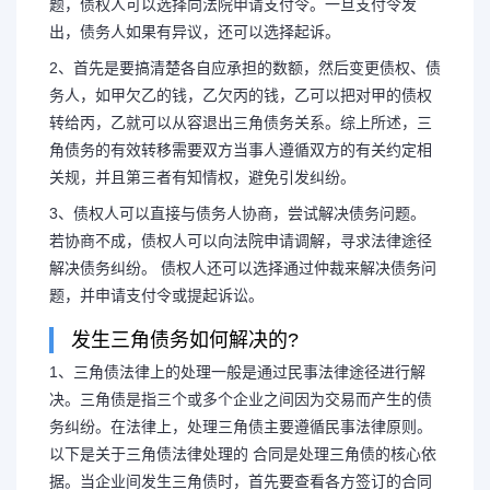
题，债权人可以选择向法院申请支付令。一旦支付令发
出，债务人如果有异议，还可以选择起诉。
2、首先是要搞清楚各自应承担的数额，然后变更债权、债
务人，如甲欠乙的钱，乙欠丙的钱，乙可以把对甲的债权
转给丙，乙就可以从容退出三角债务关系。综上所述，三
角债务的有效转移需要双方当事人遵循双方的有关约定相
关规，并且第三者有知情权，避免引发纠纷。
3、债权人可以直接与债务人协商，尝试解决债务问题。
若协商不成，债权人可以向法院申请调解，寻求法律途径
解决债务纠纷。 债权人还可以选择通过仲裁来解决债务问
题，并申请支付令或提起诉讼。
发生三角债务如何解决的?
1、三角债法律上的处理一般是通过民事法律途径进行解
决。三角债是指三个或多个企业之间因为交易而产生的债
务纠纷。在法律上，处理三角债主要遵循民事法律原则。
以下是关于三角债法律处理的 合同是处理三角债的核心依
据。当企业间发生三角债时，首先要查看各方签订的合同