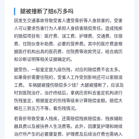
腿被撞断了赔6万多吗
因发生交通事故导致受害人遭受骨折等人身损害的，受害
被汽车撞断了腿怎么赔偿
人可以要求伤害行为人承担人身损害赔偿责任。造成残疾
的赔偿项目有：医疗费、误工费、护理费、交通费、住宿
腿怎么赔偿多
费、住院伙食补助费、必要的营养费。其中的医疗费是根
据医疗机构出具的医药费、住院费等收款凭证，结合病历
和诊断证明等相关证据确定的。
因发生交通事故导致受害人遭受
腿受伤，一般鉴定是九级伤残，对应的赔偿费不会太多。
如果骨折需要住院的，受害人工作受到影响还可以索赔误
害人可以要求伤害行为人承担人身损
工费。 车祸腿被撞伤赔偿多少钱？大腿被撞断了，应该及
时到医院治疗，治疗终结后，拿病历资料去鉴定机构进行
的赔偿项目有：医疗费、误工费、护
伤残鉴定，根据鉴定的伤残等级来计算赔偿金额。赔偿大
概在三到五万不等，看伤残情况。
费、住院伙食...
若骨折导致受害人残疾，还需赔偿残疾赔偿金、残疾辅助
器具费以及被扶养人生活费等。此外，因康复护理和继续
治疗所产生的必要康复费、护理费及后续治疗费也需纳入