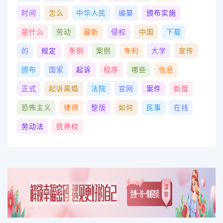
时间
怎么
中华人民
编纂
颁布实施
是什么
劳动
最新
侵权
中国
下载
的
规定
条例
案例
专利
大学
宣传
颁布
国家
起诉
程序
哪些
信息
正式
起诉离婚
法院
官网
案件
新版
恐怖主义
律师
整版
如何
民事
在线
劳动法
抚养权