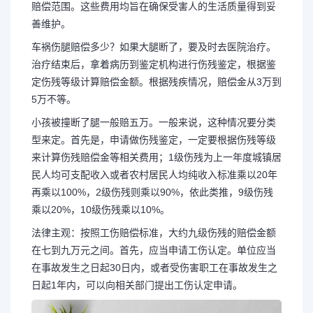
赔偿范围。这些费用均旨在确保受害人的生活质量得到妥
善维护。
车祸伤腿赔偿多少？如果大腿断了，要及时去医院治疗。
治疗结束后，拿着病历到鉴定机构进行伤残鉴定，根据鉴
定伤残等级计算赔偿金额。根据残疾情况，赔偿金从3万到
5万不等。
小孩被撞断了腿一般赔五万。一般来说，这种情况要分类
型来定。首先是，申请做伤残鉴定，一定要根据伤残等级
来计算伤残赔偿金等相关费用；1级伤残为上一年度城镇居
民人均可支配收入或者农村居民人均纯收入标准乘以20年
再乘以100%，2级伤残则乘以90%，依此类推，9级伤残
乘以20%，10级伤残乘以10%。
法律主观：按照工伤赔偿标准，大约九级伤残的赔偿金额
长按图片识别二维
在七到九万元之间。首先，应当申请工伤认定。单位应当
在事故发生之日起30日内，或者受伤害职工在事故发生之
日起1年内，可以向相关部门提出工伤认定申请。