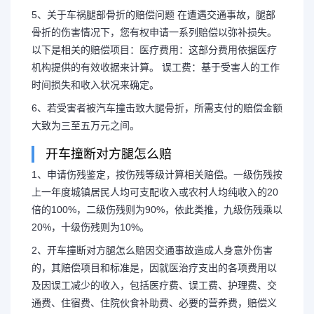
5、关于车祸腿部骨折的赔偿问题 在遭遇交通事故，腿部
骨折的伤害情况下，您有权申请一系列赔偿以弥补损失。
以下是相关的赔偿项目：医疗费用：这部分费用依据医疗
机构提供的有效收据来计算。 误工费：基于受害人的工作
时间损失和收入状况来确定。
6、若受害者被汽车撞击致大腿骨折，所需支付的赔偿金额
大致为三至五万元之间。
开车撞断对方腿怎么赔
1、申请伤残鉴定，按伤残等级计算相关赔偿。一级伤残按
上一年度城镇居民人均可支配收入或农村人均纯收入的20
倍的100%，二级伤残则为90%，依此类推，九级伤残乘以
20%，十级伤残则为10%。
2、开车撞断对方腿怎么赔因交通事故造成人身意外伤害
的，其赔偿项目和标准是，因就医治疗支出的各项费用以
及因误工减少的收入，包括医疗费、误工费、护理费、交
通费、住宿费、住院伙食补助费、必要的营养费，赔偿义