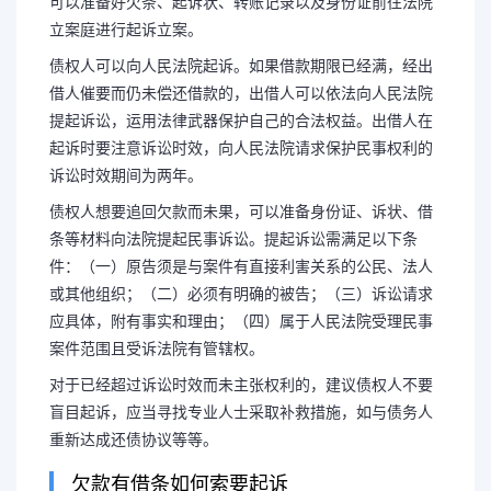
可以准备好欠条、起诉状、转账记录以及身份证前往法院
立案庭进行起诉立案。
债权人可以向人民法院起诉。如果借款期限已经满，经出
借人催要而仍未偿还借款的，出借人可以依法向人民法院
提起诉讼，运用法律武器保护自己的合法权益。出借人在
起诉时要注意诉讼时效，向人民法院请求保护民事权利的
诉讼时效期间为两年。
债权人想要追回欠款而未果，可以准备身份证、诉状、借
条等材料向法院提起民事诉讼。提起诉讼需满足以下条
件：（一）原告须是与案件有直接利害关系的公民、法人
或其他组织；（二）必须有明确的被告；（三）诉讼请求
应具体，附有事实和理由；（四）属于人民法院受理民事
案件范围且受诉法院有管辖权。
对于已经超过诉讼时效而未主张权利的，建议债权人不要
盲目起诉，应当寻找专业人士采取补救措施，如与债务人
重新达成还债协议等等。
欠款有借条如何索要起诉