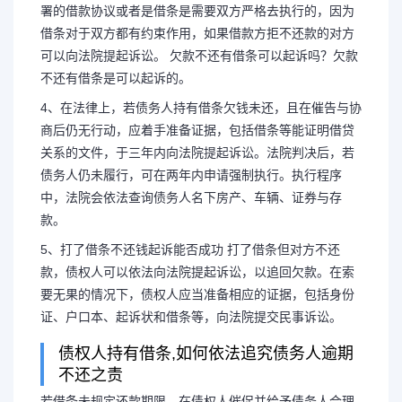
署的借款协议或者是借条是需要双方严格去执行的，因为
借条对于双方都有约束作用，如果借款方拒不还款的对方
可以向法院提起诉讼。 欠款不还有借条可以起诉吗？欠款
不还有借条是可以起诉的。
4、在法律上，若债务人持有借条欠钱未还，且在催告与协
商后仍无行动，应着手准备证据，包括借条等能证明借贷
关系的文件，于三年内向法院提起诉讼。法院判决后，若
债务人仍未履行，可在两年内申请强制执行。执行程序
中，法院会依法查询债务人名下房产、车辆、证券与存
款。
5、打了借条不还钱起诉能否成功 打了借条但对方不还
款，债权人可以依法向法院提起诉讼，以追回欠款。在索
要无果的情况下，债权人应当准备相应的证据，包括身份
证、户口本、起诉状和借条等，向法院提交民事诉讼。
债权人持有借条,如何依法追究债务人逾期
不还之责
若借条未规定还款期限，在债权人催促并给予债务人合理