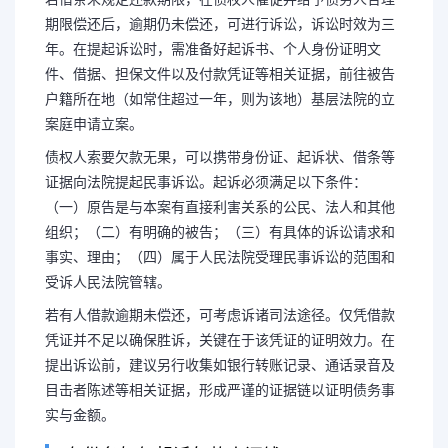
期限偿还后，逾期仍未偿还，可进行诉讼，诉讼时效为三
年。在提起诉讼时，需准备好起诉书、个人身份证明文
件、借据、担保文件以及付款凭证等相关证据，前往被告
户籍所在地（如常住超过一年，则为该地）基层法院的立
案庭申请立案。
债权人索要欠款无果，可以携带身份证、起诉状、借条等
证据向法院提起民事诉讼。起诉必须满足以下条件：
（一）原告是与本案有直接利害关系的公民、法人和其他
组织；（二）有明确的被告；（三）有具体的诉讼请求和
事实、理由；（四）属于人民法院受理民事诉讼的范围和
受诉人民法院管辖。
若有人借款逾期未偿还，可考虑诉诸司法途径。仅凭借款
凭证并不足以确保胜诉，关键在于该凭证的证明效力。在
提出诉讼前，建议另行收集如银行转账记录、通话录音及
目击者陈述等相关证据，形成严谨的证据链以证明债务事
实与金额。