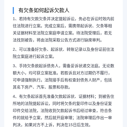
有欠条如何起诉欠款人
1、若持有欠款欠条并决定提起诉讼，务必在诉讼时效内前
有7000元借条如何起诉
往法院进行立案。完成立案后，需携带起诉状、欠条等相
关证据材料至法院立案庭申请立案。待法院受理后，若无
7000元借条如何起
法找到被告，将由法院采取公告方式进行缺席审判。
2、可以准备好欠条、起诉状、转账记录以及身份证前往法
1、若持有欠款欠条并决定提起
院立案庭进行起诉立案。
3、手持欠条欲起诉债务人，需备妥诉状递交法庭。无论数
前往法院进行立案。完成立案后，需
额大小，均可获立案批准。若胜诉且对方过期仍不履行，
可申请强制执行。法院接手后有权查封债务人财产，包括
关证据材料至法院立案庭申请立案。
其名下房产、汽车、股票和存款。
4、有欠条起诉首先准备欠款起诉状、证据材料；到被告住
找到被告，...
所地的法院提起诉讼，同时将欠条的复印件以及身份证复
印件交给法院，法院收到欠款起诉书后经过审查，符合条
件的就给予立案，然后就开庭审理；法院审理后作出一审
判决，如果对方不上诉，判决在15日后生效。