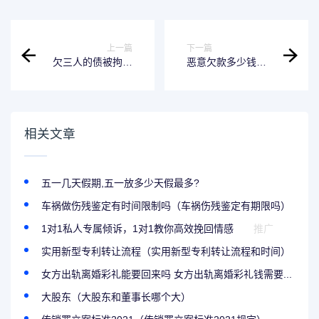
上一篇
下一篇
欠三人的债被拘留
恶意欠款多少钱可
多少天 欠三人的债
以起诉 恶意欠款的
被拘留多少天有案
标准
底
相关文章
五一几天假期,五一放多少天假最多?
车祸做伤残鉴定有时间限制吗（车祸伤残鉴定有期限吗）
1对1私人专属倾诉，1对1教你高效挽回情感
推广
实用新型专利转让流程（实用新型专利转让流程和时间）
女方出轨离婚彩礼能要回来吗 女方出轨离婚彩礼钱需要...
大股东（大股东和董事长哪个大）