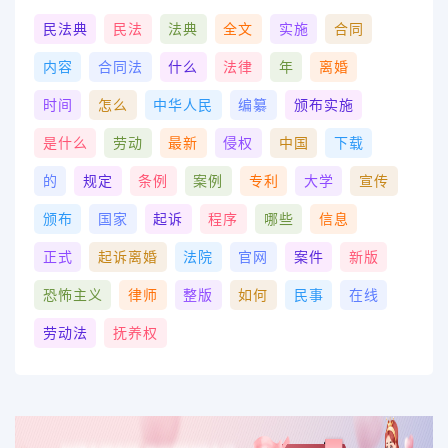
民法典
民法
法典
全文
实施
合同
内容
合同法
什么
法律
年
离婚
时间
怎么
中华人民
编纂
颁布实施
是什么
劳动
最新
侵权
中国
下载
的
规定
条例
案例
专利
大学
宣传
颁布
国家
起诉
程序
哪些
信息
正式
起诉离婚
法院
官网
案件
新版
恐怖主义
律师
整版
如何
民事
在线
劳动法
抚养权