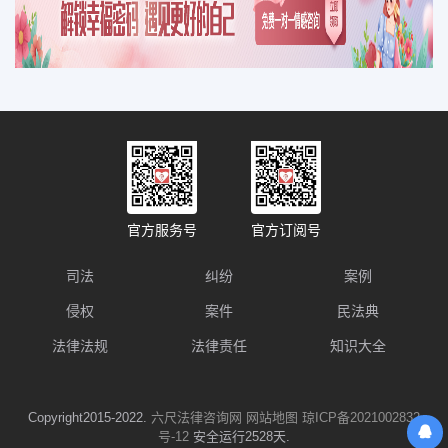
官方服务号
官方订阅号
司法
纠纷
案例
侵权
案件
民法典
法律法规
法律责任
知识大全
Copyright2015-2022.
六尺法律咨询网
网站地图
琼ICP备2021002832
号-12
安全运行2528天.