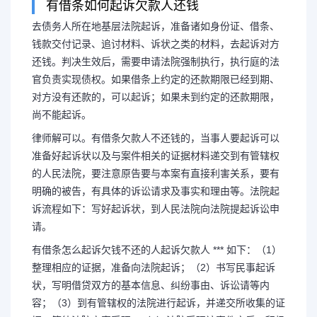
有借条如何起诉欠款人还钱
去债务人所在地基层法院起诉，准备诸如身份证、借条、
钱款交付记录、追讨材料、诉状之类的材料，去起诉对方
还钱。判决生效后，需要申请法院强制执行，执行庭的法
官负责实现债权。如果借条上约定的还款期限已经到期、
对方没有还款的，可以起诉；如果未到约定的还款期限，
尚不能起诉。
律师解可以。有借条欠款人不还钱的，当事人要起诉可以
准备好起诉状以及与案件相关的证据材料递交到有管辖权
的人民法院，要注意原告要与本案有直接利害关系，要有
明确的被告，有具体的诉讼请求及事实和理由等。法院起
诉流程如下：写好起诉状，到人民法院向法院提起诉讼申
请。
有借条怎么起诉欠钱不还的人起诉欠款人 *** 如下：（1）
整理相应的证据，准备向法院起诉；（2）书写民事起诉
状，写明借贷双方的基本信息、纠纷事由、诉讼请等内
容；（3）到有管辖权的法院进行起诉，并递交所收集的证