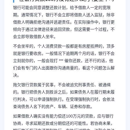
银行可能会同意调整还款计划，给予借款人一定的宽限
期。通常情况下，银行不会立即将借款人送入监狱，除非
借款人明确拒绝沟通并逃避责任。在实际操作中，银行更
贷几百万不还会坐牢吗 
倾向于通过法律途径来追回贷款，但这需要一个过程，不
会立即导致借款人坐牢。
会怎样
不会坐牢的，个人消费贷款一般都是有房屋抵押的，顶多
就是银行要收房。一般情况下逾期两个月的话，银行不会
银行可能会同意调整还款计划，
立刻就你的，一般会现打 *** 催你还款，还不行的话，他
们会有专门的人出面跟你沟通商量的，看这个问题怎么解
期。通常情况下，银行不会立即将借
决。
拖欠银行贷款属于民事，不会被追究刑事责任、被通缉
款人明确拒绝沟通并逃避责任。在实
的。银行把债务人到胜诉之后，如果债务人在履行期未履
行判决，可以申请强制执行。在受理强制执行时，会依法
于通过法律...
查询债务人名下的房产、车辆、证券和存款。
如果借款人确实没有能力偿还100万元的贷款，应与银行
协商，寻求延期还款或分期偿还的可能性。若协商未果，