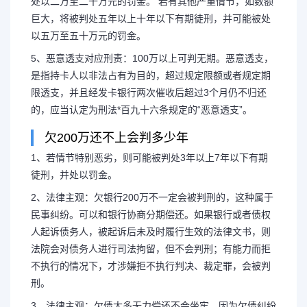
处以二万至二十万元的罚金。 若有其他严重情节，如数额
巨大，将被判处五年以上十年以下有期徒刑，并可能被处
以五万至五十万元的罚金。
5、恶意透支对应刑责：100万以上可判无期。恶意透支，
是指持卡人以非法占有为目的，超过规定限额或者规定期
限透支，并且经发卡银行两次催收后超过3个月仍不归还
的，应当认定为刑法*百九十六条规定的“恶意透支”。
欠200万还不上会判多少年
1、若情节特别恶劣，则可能被判处3年以上7年以下有期
徒刑，并处以罚金。
2、法律主观：欠银行200万不一定会被判刑的，这种属于
民事纠纷。可以和银行协商分期偿还。如果银行或者债权
人起诉债务人，被起诉后未及时履行生效的法律文书，则
法院会对债务人进行司法拘留，但不会判刑；有能力而拒
不执行的情况下，才涉嫌拒不执行判决、裁定罪，会被判
刑。
3、法律主观：欠债太多无力偿还不会坐牢，因为欠债纠纷