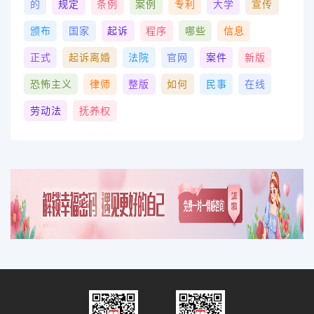
的
规定
条例
案例
专利
大学
宣传
颁布
国家
起诉
程序
哪些
信息
正式
起诉离婚
法院
官网
案件
新版
恐怖主义
律师
整版
如何
民事
在线
劳动法
抚养权