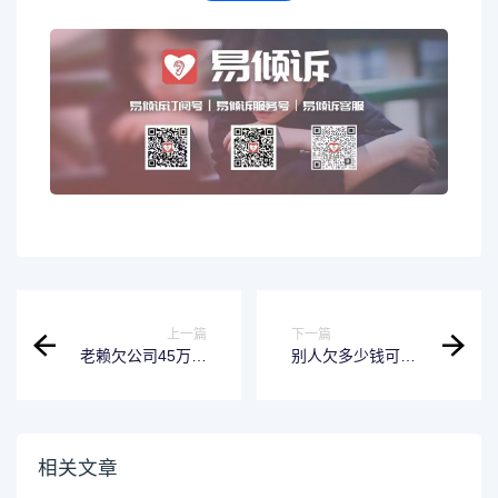
上一篇
下一篇
老赖欠公司45万算
别人欠多少钱可以
不算违法的 老赖欠
走法律程序起诉 别
4000不给钱怎么处
人欠钱多少金额可
理
以起诉
相关文章