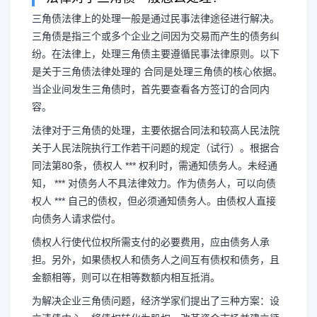
三角债法律上的处理一般是通过民事法律途径进行解决。
三角债是指三个或多个企业之间因为交易而产生的债务纠
纷。在法律上，处理三角债主要遵循民事法律原则。以下
材料三角债法院怎么判
是关于三角债法律处理的 合同是处理三角债的核心依据。
当企业间发生三角债时，首先要查看各方签订的合同内
容。
法律对于三角债的处理，主要依据合同法和较高人民法院
三角债法律上的处理一般是通过
关于人民法院执行工作若干问题的规定（试行）。根据合
同法第80条，债权人 *** 权利时，需通知债务人。未经通
决。三角债是指三个或多个企业之间
知， *** 对债务人不具法律效力。作为债务人，可以向债
权人 *** 自己的债权，但必须通知债务人。由债权人直接
纠纷。在法律上，处理三角债主要遵
向债务人请求偿付。
债权人行使代位权所需支付的必要费用，应由债务人承
是关于三角债...
担。另外，如果债权人和债务人之间互有债权和债务，且
金额相等，则可以在相等数额内相互抵消。
为解决企业三角债问题，经济学家们提出了三种方案：设