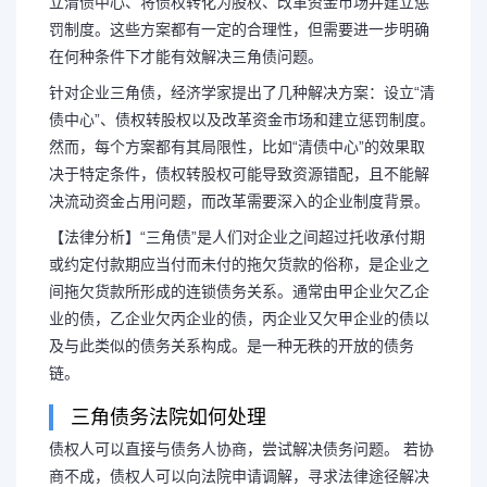
立清债中心、将债权转化为股权、改革资金市场并建立惩
罚制度。这些方案都有一定的合理性，但需要进一步明确
在何种条件下才能有效解决三角债问题。
针对企业三角债，经济学家提出了几种解决方案：设立“清
债中心”、债权转股权以及改革资金市场和建立惩罚制度。
然而，每个方案都有其局限性，比如“清债中心”的效果取
决于特定条件，债权转股权可能导致资源错配，且不能解
决流动资金占用问题，而改革需要深入的企业制度背景。
【法律分析】“三角债”是人们对企业之间超过托收承付期
或约定付款期应当付而未付的拖欠货款的俗称，是企业之
间拖欠货款所形成的连锁债务关系。通常由甲企业欠乙企
业的债，乙企业欠丙企业的债，丙企业又欠甲企业的债以
及与此类似的债务关系构成。是一种无秩的开放的债务
链。
长按图片识别二维
三角债务法院如何处理
债权人可以直接与债务人协商，尝试解决债务问题。 若协
商不成，债权人可以向法院申请调解，寻求法律途径解决