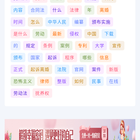
内容
合同法
什么
法律
年
离婚
时间
怎么
中华人民
编纂
颁布实施
是什么
劳动
最新
侵权
中国
下载
的
规定
条例
案例
专利
大学
宣传
颁布
国家
起诉
程序
哪些
信息
正式
起诉离婚
法院
官网
案件
新版
恐怖主义
律师
整版
如何
民事
在线
劳动法
抚养权