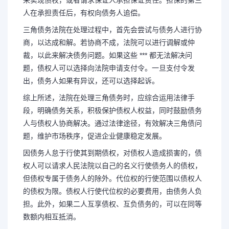
来实现债权，或者请求保证人承担保证责任。担保的第三
人在承担责任后，有权向债务人追偿。
三角债务法院在处理过程中，首先会尝试与债务人进行协
商，以达成和解。若协商不成，法院可以进行调解或仲
裁，以此来解决债务问题。如果这些 *** 都无法解决问
题，债权人可以选择向法院申请支付令。一旦支付令发
出，债务人如果有异议，还可以选择起诉。
综上所述，法院在处理三角债务时，应综合运用法律手
段，明确债务关系，积极保护债权人权益，同时鼓励债务
人与债权人协商解决。通过法律途径，有效解决三角债问
题，维护市场秩序，促进企业健康稳定发展。
因债务人怠于行使其到期债权，对债权人造成损害的，债
权人可以请求人民法院以自己的名义行使债务人的债权，
但债权专属于债务人的除外。代位权的行使范围以债权人
的债权为限。债权人行使代位权的必要费用，由债务人负
担。此外，如果二人互享债权、互负债务的，可以在同等
数额内相互抵消。