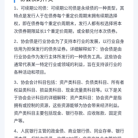
1、可续期公司债：可续期公司债是永续债的一种类型，其
特点是发行人于在债券每个重定价周期末拥有续期选择
权，即在债券每个重定价周期末，发行人都有权选择将本
公司债务主要指哪些行业
次债券期限延长1个重定价周期，或全额兑付本次债券。
定义
2、协会债是行业协会为了支持本行业的发展，以行业自身
信用为担保发行的债务证券。详细解释如下：协会债是由
行业协会作为发行主体所发行的一种债务工具。这些协会
1、可续期公司债：可续期公司
通常代表某一特定行业或领域的利益，旨在支持该行业的
各种活动和项目。
其特点是发行人于在债券每个重定价
3、协会会计科目包括：资产类科目、负债类科目、所有者
权益类科目、损益类科目、现金流量类科目等。以下是关
权，即在债券每个重定价周期末，发
于协会会计科目的详细解释：资产类科目：协会资产是指
拥有或控制的资源，这些资源能够为协会带来经济利益。
债券期限延长...
资产类科目主要包括现金、银行存款、应收账款、固定资
产等。
4、人民银行主管的政金债、商业银行债、同业存单、银行