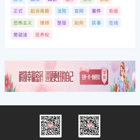
正式
起诉离婚
法院
官网
案件
新版
恐怖主义
律师
整版
如何
民事
在线
劳动法
抚养权