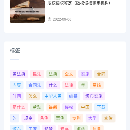
版权侵权鉴定（版权侵权鉴定机构）
2022-09-06
标签
民法典
民法
法典
全文
实施
合同
内容
合同法
什么
法律
年
离婚
时间
怎么
中华人民
编纂
颁布实施
是什么
劳动
最新
侵权
中国
下载
的
规定
条例
案例
专利
大学
宣传
颁布
国家
起诉
程序
哪些
信息