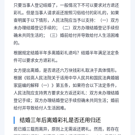
只要当事人登记结婚了，一般情况下不可以要求对方退还
彩礼。但是当事人请求返还按照习俗给付的彩礼的，如果
查明属于以下情形，人民法院应当予以支持：（一）双方
未办理结婚登记手续的；（二）双方办理结婚登记手续但
确未共同生活的；（三）婚前给付并导致给付人生活困难
的。
根据规定结婚半年多离婚彩礼退吗？结婚半年满足法定条
件可以要求女方退彩礼。
女方提出离婚，是否退还六万块钱彩礼取决于具体情形。
根据《较高人民法院关于适用中华人民共和国民法典婚姻
家庭编的解释（一）》第五条，如果符合以下法定条件，
人民法院应支持男方要求女方返还彩礼：双方未办理结婚
登记手续；双方办理结婚登记手续但确未共同生活；婚前
长按图片识别二维
给付并导致给付人生活困难。
结婚三年后离婚彩礼是否还用归还
若已婚三载而离异，原则上无需返还聘礼。然而，若存在