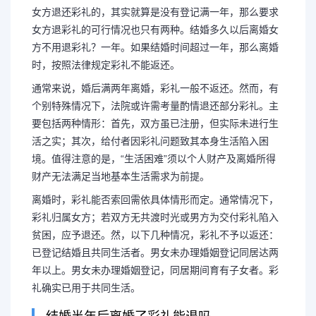
女方退还彩礼的，其实就算是没有登记满一年，那么要求
女方退彩礼的可行情况也只有两种。结婚多久以后离婚女
方不用退彩礼？一年。如果结婚时间超过一年，那么离婚
时，按照法律规定彩礼不能返还。
通常来说，婚后满两年离婚，彩礼一般不返还。然而，有
个别特殊情况下，法院或许需考量酌情退还部分彩礼。主
要包括两种情形：首先，双方虽已注册，但实际未进行生
活之实；其次，给付者因彩礼问题致其本身生活陷入困
境。值得注意的是，“生活困难”须以个人财产及离婚所得
财产无法满足当地基本生活需求为前提。
离婚时，彩礼能否索回需依具体情形而定。通常情况下，
彩礼归属女方；若双方无共渡时光或男方为交付彩礼陷入
贫困，应予退还。然，以下几种情况，彩礼不予以返还：
已登记结婚且共同生活者。男女未办理婚姻登记同居达两
年以上。男女未办理婚姻登记，同居期间育有子女者。彩
礼确实已用于共同生活。