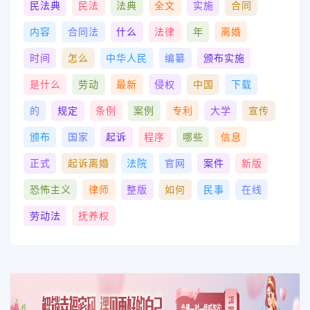
民法典
民法
法典
全文
实施
合同
内容
合同法
什么
法律
年
离婚
时间
怎么
中华人民
编纂
颁布实施
是什么
劳动
最新
侵权
中国
下载
的
规定
条例
案例
专利
大学
宣传
颁布
国家
起诉
程序
哪些
信息
正式
起诉离婚
法院
官网
案件
新版
恐怖主义
律师
整版
如何
民事
在线
劳动法
抚养权