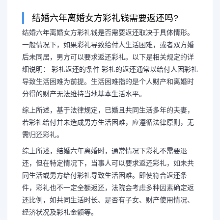
结婚六年离婚女方彩礼钱需要返还吗?
结婚六年离婚女方彩礼钱是否需要返还取决于具体情形。
结婚几年后离婚彩礼要归
一般情况下，如果彩礼导致给付人生活困难，或者双方婚
后未同居，男方可以要求返还彩礼。以下是相关规定的详
后离婚彩礼钱要
细说明： 彩礼返还的条件 彩礼的返还通常以给付人因彩礼
导致生活困难为前提。生活困难指的是个人财产和离婚时
分得的财产无法维持当地基本生活水平。
结婚六年离婚女方彩礼钱是否需
综上所述，基于法律规定，已婚且共同生活多年的夫妻，
若彩礼给付并未造成男方生活困难，应遵循法律原则，无
形。一般情况下，如果彩礼导致给付
需归还彩礼。
婚后未同居，男方可以要求返还彩礼
综上所述，结婚六年离婚时，通常情况下彩礼不需要退
还，但在特定情况下，当事人可以要求返还彩礼，如未共
同生活或男方给付彩礼导致生活困难。即使符合返还条
细说明： 彩...
件，彩礼也不一定全额返还，法院会考虑多种因素确定返
还比例，如共同生活时长、是否有子女、财产使用情况、
经济状况及彩礼金额等。