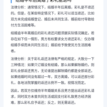
结婚半年后离婚了彩礼能退吗
法律分析：通常情况下，结婚半年后离婚，彩礼是不退还
的。但是，在某些特定情况下，彩礼可以适当退还，比如
双方未完成结婚登记、婚后未共同生活、婚前给付导致给
付方生活困难等。
结婚逾半年离婚后的彩礼退还问题须据实际情况确定。若
存在如下任一情形，男方有权要求女方退还彩礼：仅办理
结婚手续而未共同生活过；婚前给予致使另方生活困难
者。
法律分析：关于彩礼返还法律有严格的规定，大致分一下
三种情况：如果只订婚没有结婚，那么如果解除婚约，则
彩礼全部返还男方，无论谁提出解除婚约都是全部返还。
如果结婚时间没有超过一年，双方离婚，可以返还部分彩
礼，各地法院掌握的返还比例不一致。视情况而定。
因此，若双方仅维持半年婚姻关系且男方提出返还彩礼请
求，同时双方未曾共同生活或因支付彩礼致男方经济困
难，那么彩礼应予返还；反之，则无需返还。