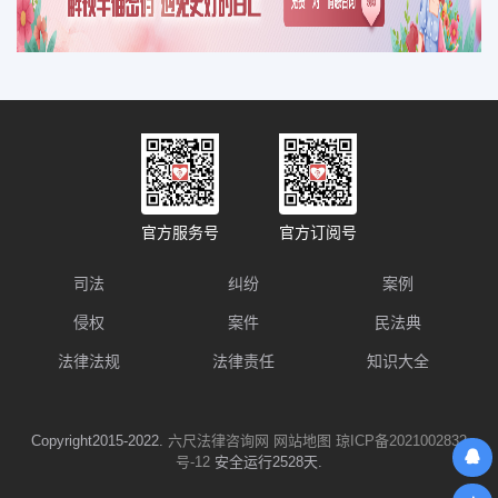
官方服务号
官方订阅号
司法
纠纷
案例
侵权
案件
民法典
法律法规
法律责任
知识大全
Copyright2015-2022.
六尺法律咨询网
网站地图
琼ICP备2021002832
号-12
安全运行2528天.