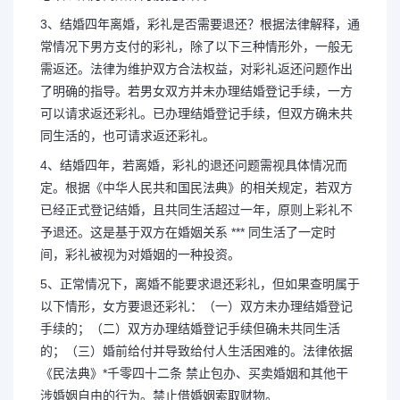
3、结婚四年离婚，彩礼是否需要退还？根据法律解释，通
常情况下男方支付的彩礼，除了以下三种情形外，一般无
需返还。法律为维护双方合法权益，对彩礼返还问题作出
了明确的指导。若男女双方并未办理结婚登记手续，一方
可以请求返还彩礼。已办理结婚登记手续，但双方确未共
同生活的，也可请求返还彩礼。
4、结婚四年，若离婚，彩礼的退还问题需视具体情况而
定。根据《中华人民共和国民法典》的相关规定，若双方
已经正式登记结婚，且共同生活超过一年，原则上彩礼不
予退还。这是基于双方在婚姻关系 *** 同生活了一定时
间，彩礼被视为对婚姻的一种投资。
5、正常情况下，离婚不能要求退还彩礼，但如果查明属于
以下情形，女方要退还彩礼：（一）双方未办理结婚登记
手续的；（二）双方办理结婚登记手续但确未共同生活
的；（三）婚前给付并导致给付人生活困难的。法律依据
《民法典》*千零四十二条 禁止包办、买卖婚姻和其他干
涉婚姻自由的行为。禁止借婚姻索取财物。