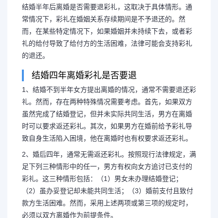
结婚半年后离婚是否需要退彩礼，这取决于具体情形。通
常情况下，彩礼在婚姻关系存续期间是不予退还的。然
而，在某些特定情况下，如果婚姻并未持续下去，或者彩
礼的给付导致了给付方的生活困难，法律可能会支持彩礼
的退还。
结婚四年离婚彩礼是否要退
1、结婚不到半年女方提出离婚的情况，通常不需要退还彩
礼。然而，存在两种特殊情况需要考虑。首先，如果双方
虽然完成了结婚登记，但并未实际共同生活，男方在离婚
时可以要求返还彩礼。其次，如果男方在婚前给予彩礼导
致自身生活陷入困境，他在离婚时也有权要求返还彩礼。
2、婚后四年，通常无需返还彩礼。按照现行法律规定，满
足下列三种情形中的任一，男方有权向女方追讨已支付的
彩礼。这三种情形包括：（1）男女未办理结婚登记；
（2）虽办妥登记却未能共同生活；（3）婚前支付且致付
款方生活困难。然而，采用上述两项或第三项的规定时，
必须以双方离婚作为前提条件。