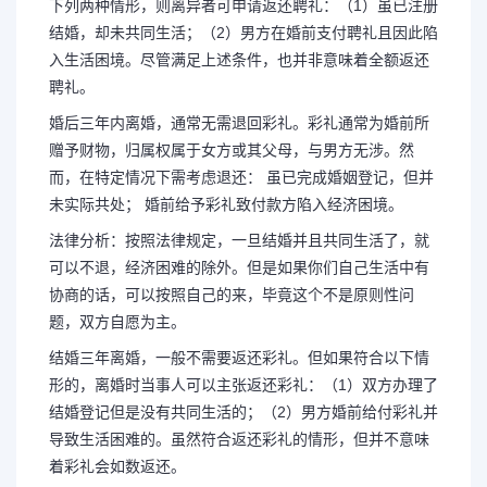
下列两种情形，则离异者可申请返还聘礼：（1）虽已注册
结婚，却未共同生活；（2）男方在婚前支付聘礼且因此陷
入生活困境。尽管满足上述条件，也并非意味着全额返还
聘礼。
婚后三年内离婚，通常无需退回彩礼。彩礼通常为婚前所
赠予财物，归属权属于女方或其父母，与男方无涉。然
而，在特定情况下需考虑退还： 虽已完成婚姻登记，但并
未实际共处； 婚前给予彩礼致付款方陷入经济困境。
法律分析：按照法律规定，一旦结婚并且共同生活了，就
可以不退，经济困难的除外。但是如果你们自己生活中有
协商的话，可以按照自己的来，毕竟这个不是原则性问
题，双方自愿为主。
结婚三年离婚，一般不需要返还彩礼。但如果符合以下情
形的，离婚时当事人可以主张返还彩礼：（1）双方办理了
结婚登记但是没有共同生活的；（2）男方婚前给付彩礼并
导致生活困难的。虽然符合返还彩礼的情形，但并不意味
着彩礼会如数返还。