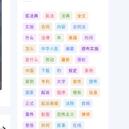
民法典
民法
法典
全文
实施
合同
内容
合同法
什么
法律
年
离婚
时间
怎么
中华人民
编纂
颁布实施
是什么
劳动
最新
侵权
中国
下载
的
规定
条例
案例
专利
大学
宣传
颁布
国家
起诉
程序
哪些
信息
正式
起诉离婚
法院
官网
案件
新版
恐怖主义
律师
整版
如何
民事
在线