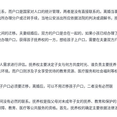
关系，而户口是国家对人口的统计管理，两者是没有直接联系的。离婚当
出所办理分户或迁转手续，当地公安派出所应依据法院的判决或调解书，
点 抚养权重要
要
之间的迁移。夫妻结婚后，双方的户口是合在一起的，如果小孩已经办理
没办理户口，获得孩子抚养权的一方，想给孩子上户口，需要在夫妻双方
父母离婚时，若子女归
个人需求进行评估。抚养权主要决定子女与何方共度时光、谁负责主要抚养
该方；反之，若抚养权
长环境。而户口则涉及子女享受优待的教育资源、医疗服务和社会福利等
孩子户口必须要迁移，离婚后，可以不用迁移孩子户口，二者没有必然联
之间没有必然的联系。抚养权是指父母对未成年子女的抚养、教育和保护的
保障、教育、医疗等公共服务的资格。首先，抚养权的确定主要依据法律