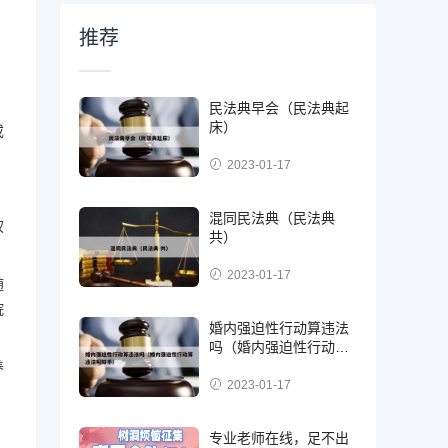
推荐
民法典早会（民法典起
床）
或
2023-01-17
混同民法典（民法典
权
共）
2023-01-17
随
院
婚内强迫性行动算违法
吗（婚内强迫性行动算
违法吗知乎）
养
2023-01-17
，
专业老师在线，足不出