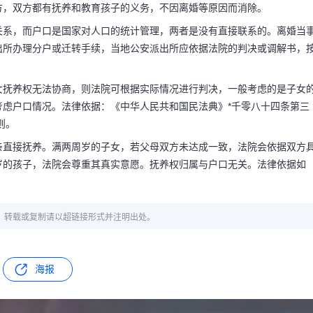
方，双方都有抚养和教育孩子的义务，不因离婚等原因而消除。
关系，而户口是国家对人口的统计管理，两者是没有直接联系的。离婚当
出所办理分户或迁转手续，当地公安派出所应依据法院的判决或调解书，
女抚养权无法协商，则法院可根据实际情况进行判决，一般考虑的是子女
考虑户口情况。法律依据：《中华人民共和国民法典》*千零八十四条第三
则。
亲直接抚养。满两周岁的子女，若父母双方未达成一致，法院会依据双方
岁的孩子，法院会尊重其真实意愿。抚养权归属与户口无关。法律依据如
章，转载或复制请以超链接形式并注明出处。
海报