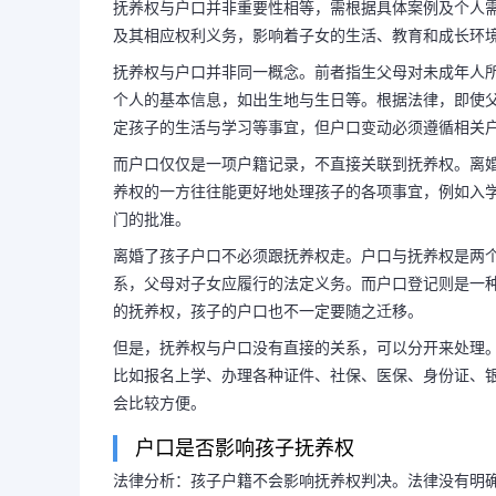
抚养权与户口并非重要性相等，需根据具体案例及个人
及其相应权利义务，影响着子女的生活、教育和成长环
抚养权与户口并非同一概念。前者指生父母对未成年人
个人的基本信息，如出生地与生日等。根据法律，即使
定孩子的生活与学习等事宜，但户口变动必须遵循相关
而户口仅仅是一项户籍记录，不直接关联到抚养权。离
养权的一方往往能更好地处理孩子的各项事宜，例如入
门的批准。
离婚了孩子户口不必须跟抚养权走。户口与抚养权是两
系，父母对子女应履行的法定义务。而户口登记则是一
的抚养权，孩子的户口也不一定要随之迁移。
但是，抚养权与户口没有直接的关系，可以分开来处理
比如报名上学、办理各种证件、社保、医保、身份证、
会比较方便。
户口是否影响孩子抚养权
法律分析：孩子户籍不会影响抚养权判决。法律没有明