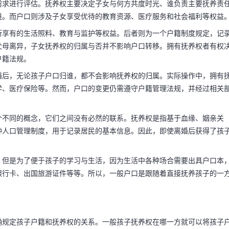
需求进行评估。抚养权主要决定子女与何方共度时光、谁负责主要抚养责
境。而户口则涉及子女享受优待的教育资源、医疗服务和社会福利等权益
所享有的生活照料、教育与监护等权益。后者则为一个户籍制度规定，记
父母离异，子女抚养权的归属与否并不影响户口转移。拥有抚养权者有权
户籍法规。
婚后，无论孩子户口归谁，都不会影响抚养权的归属。实际操作中，拥有
学、医疗保险等。然而，户口的变更仍需遵守户籍管理法规，并经过相关
个不同的概念，它们之间没有必然的联系。抚养权是指基于血缘、姻亲关
种人口管理制度，用于记录居民的基本信息。因此，即使离婚后获得了孩
。但是为了便于孩子的学习与生活，因为生活中各种场合需要出具户口本
银行卡、出国旅游证件等等。所以，一般户口是跟随着直接抚养孩子的一
确规定孩子户籍和抚养权的关系。一般孩子抚养权在哪一方就可以将孩子