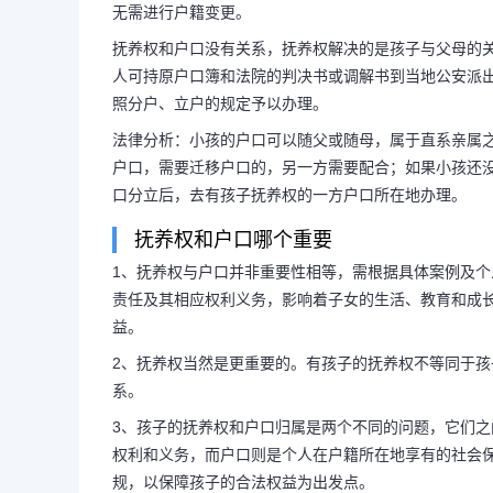
无需进行户籍变更。
抚养权和户口没有关系，抚养权解决的是孩子与父母的
人可持原户口簿和法院的判决书或调解书到当地公安派
抚养权和户口哪个重要一
照分户、立户的规定予以办理。
还是户口重
法律分析：小孩的户口可以随父或随母，属于直系亲属
户口，需要迁移户口的，另一方需要配合；如果小孩还
口分立后，去有孩子抚养权的一方户口所在地办理。
根据现行法律及实际审判案例，
抚养权和户口哪个重要
1、抚养权与户口并非重要性相等，需根据具体案例及
属某一方抚养，其户籍亦随之迁移至
责任及其相应权利义务，影响着子女的生活、教育和成
益。
与户籍不变，则无需进行户籍变更。
2、抚养权当然是更重要的。有孩子的抚养权不等同于
系。
3、孩子的抚养权和户口归属是两个不同的问题，它们
权利和义务，而户口则是个人在户籍所在地享有的社会
规，以保障孩子的合法权益为出发点。