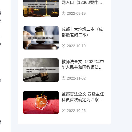
网入口（12368案件查
询系统官网http）
事
2022-09-19
按
成都十大垃圾二本（成
都最差的二本）
了
户
2022-10-19
教师法全文（2022年中
华人民共和国教师法全
文）
2022-11-02
权
监察官法全文,四级主任
科员首次确定为监察
官，二级，三级还是四
级?
2022-10-26
法