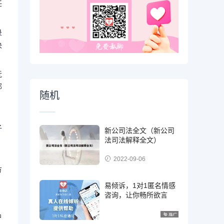
任
。
录
决
抚
部
随机
子
新公司法全文（新公司
法司法解释全文）
，
2022-09-06
方
易倾诉，1对1匿名情感
咨询，让你畅所欲言
户