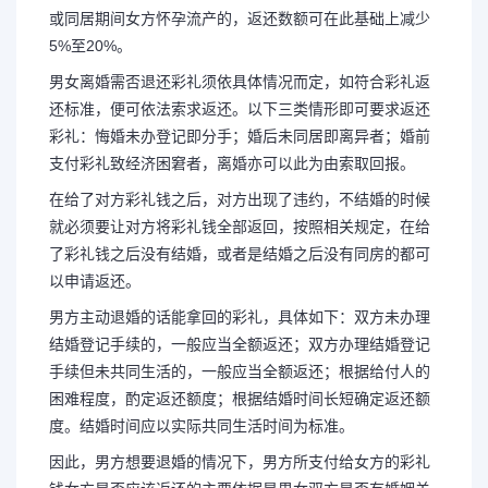
或同居期间女方怀孕流产的，返还数额可在此基础上减少
5%至20%。
男女离婚需否退还彩礼须依具体情况而定，如符合彩礼返
还标准，便可依法索求返还。以下三类情形即可要求返还
彩礼：悔婚未办登记即分手；婚后未同居即离异者；婚前
支付彩礼致经济困窘者，离婚亦可以此为由索取回报。
在给了对方彩礼钱之后，对方出现了违约，不结婚的时候
就必须要让对方将彩礼钱全部返回，按照相关规定，在给
了彩礼钱之后没有结婚，或者是结婚之后没有同房的都可
以申请返还。
男方主动退婚的话能拿回的彩礼，具体如下：双方未办理
结婚登记手续的，一般应当全额返还；双方办理结婚登记
手续但未共同生活的，一般应当全额返还；根据给付人的
困难程度，酌定返还额度；根据结婚时间长短确定返还额
度。结婚时间应以实际共同生活时间为标准。
因此，男方想要退婚的情况下，男方所支付给女方的彩礼