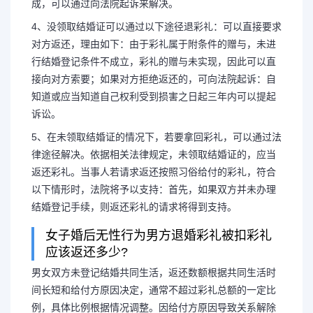
成，可以通过向法院起诉来解决。
4、没领取结婚证可以通过以下途径退彩礼：可以直接要求
对方返还，理由如下：由于彩礼属于附条件的赠与，未进
行结婚登记条件不成立，彩礼的赠与未实现，因此可以直
接向对方索要；如果对方拒绝返还的，可向法院起诉：自
知道或应当知道自己权利受到损害之日起三年内可以提起
诉讼。
5、在未领取结婚证的情况下，若要拿回彩礼，可以通过法
律途径解决。依据相关法律规定，未领取结婚证的，应当
返还彩礼。当事人若请求返还按照习俗给付的彩礼，符合
以下情形时，法院将予以支持：首先，如果双方并未办理
结婚登记手续，则返还彩礼的请求将得到支持。
女子婚后无性行为男方退婚彩礼被扣彩礼
应该返还多少?
男女双方未登记结婚共同生活，返还数额根据共同生活时
间长短和给付方原因决定，通常不超过彩礼总额的一定比
例，具体比例根据情况调整。因给付方原因导致关系解除