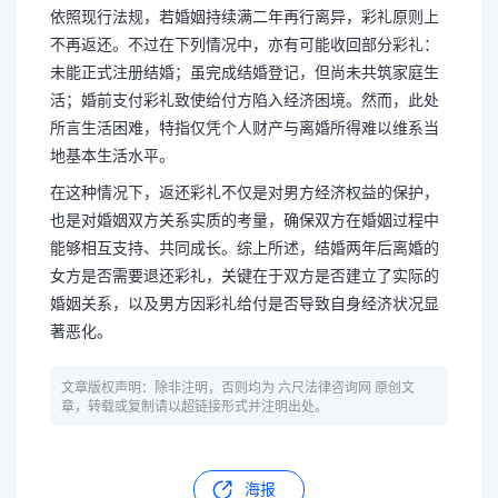
依照现行法规，若婚姻持续满二年再行离异，彩礼原则上
不再返还。不过在下列情况中，亦有可能收回部分彩礼：
未能正式注册结婚；虽完成结婚登记，但尚未共筑家庭生
活；婚前支付彩礼致使给付方陷入经济困境。然而，此处
所言生活困难，特指仅凭个人财产与离婚所得难以维系当
地基本生活水平。
在这种情况下，返还彩礼不仅是对男方经济权益的保护，
也是对婚姻双方关系实质的考量，确保双方在婚姻过程中
能够相互支持、共同成长。综上所述，结婚两年后离婚的
女方是否需要退还彩礼，关键在于双方是否建立了实际的
婚姻关系，以及男方因彩礼给付是否导致自身经济状况显
著恶化。
文章版权声明：除非注明，否则均为 六尺法律咨询网 原创文
章，转载或复制请以超链接形式并注明出处。
海报