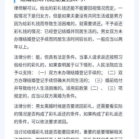
律师解可以。给出的彩礼钱还能不能要回视情况而定，一
般情况下是归女方，但是如果夫妻没有共同生活或是男方
因为给彩礼钱而导致生活困难的，就需要退还。不予返还
婚期短彩礼返还多少合适
彩礼钱的情况：已经登记结婚并同居生活的。男女双方未
办理结婚登记手续而同居生活时间较长的，一般应当以两
如何分配
年以上。
法律分析：能，但具有法定条件。当事人请求返还按照习
律师解可以。给出的彩礼钱还能
俗给付的彩礼的，如果查明属于以下情形，人民法院应当
予以支持：（一）双方未办理结婚登记手续的；（二）双
一般情况下是归女方，但是如果夫妻
方办理结婚登记手续但确未共同生活的；（三）婚前给付
并导致给付人生活困难的。适用前款第（二）、（三）项
因为给彩礼钱而导致生活困难的，就
规定的，应当以双方离婚为条件。
法律分析：男女离婚时候是否要退回彩礼，还需要看实际
礼钱的情况...
的情况是否构成了彩礼返还的条件，如果构成了彩礼返还
的条件，可以依法要求退回。
当讨论结婚彩礼钱是否能要回来时，重要的是要理解相关