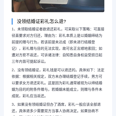
没领结婚证彩礼怎么退?
1、未领取结婚证者欲退还彩礼，可采取以下策略：可直接
径直要求对方归还，理由为：彩礼本质上是以婚姻缔结为
前提的赠与行为，若该前提未达成（即未进行结婚登
记），彩礼赠与目的无法实现，故可名正言顺地索回；如
遭对方拒不返还，可诉诸法律：自知悉自身权益受损日起
三年内皆可提起诉讼。
2、没有领结婚证，彩礼钱是可以退还的。具体如下：法定
依据：根据相关规定，双方未办理结婚登记手续，男方可
以要求女方退还彩礼。这是因为彩礼通常被视为以缔结婚
姻为目的的附条件赠与，若婚姻未能成立，则赠与条件未
成就，彩礼应当返还。
3、如果没有领结婚证但办了酒席，彩礼一般应该全部退
还，具体退多少需要双方当事人协商决定。如果协商不