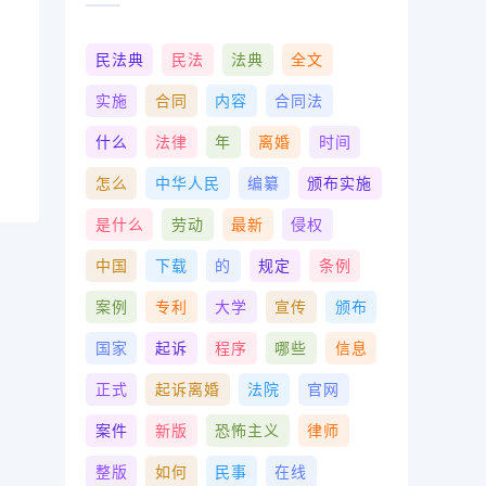
民法典
民法
法典
全文
实施
合同
内容
合同法
什么
法律
年
离婚
时间
怎么
中华人民
编纂
颁布实施
是什么
劳动
最新
侵权
中国
下载
的
规定
条例
案例
专利
大学
宣传
颁布
国家
起诉
程序
哪些
信息
正式
起诉离婚
法院
官网
案件
新版
恐怖主义
律师
整版
如何
民事
在线