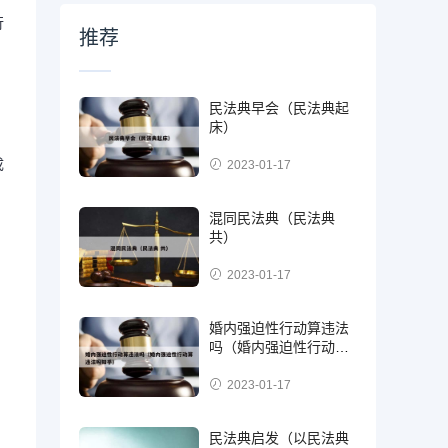
行
推荐
民法典早会（民法典起
床）
成
2023-01-17
混同民法典（民法典
共）
2023-01-17
婚内强迫性行动算违法
吗（婚内强迫性行动算
违法吗知乎）
2023-01-17
民法典启发（以民法典