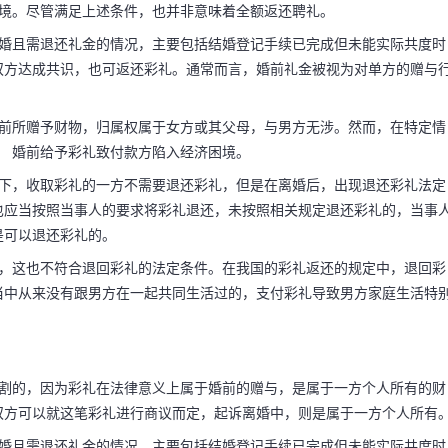
困境。尽管满足上述条件，也并非意味着全额返还聘礼。
离婚且需退还礼金的情况，主要包括结婚登记手续已完成但未能实际共度时
双方达成共识，也可返还彩礼。通常而言，婚前礼金被视为对单方的赠与
礼怎么算的 结
退吗
婚前所赠予财物，归属权属于女方或其父母，与男方无涉。然而，在特定情
； 婚前给予彩礼致付款方陷入经济困境。
况下，收取彩礼的一方不需要退还彩礼，但是在离婚后，出现退还彩礼法定
无需返还聘礼。然而，若
也应当按照当事人的要求将彩礼退还，未按照相关规定退还彩礼的，当事
是可以退还彩礼的。
返还聘礼：（1）虽已注
的，这也不符合退回彩礼的法定条件。在我国的彩礼返还的规定中，退回彩
当中从来没有跟男方在一起共同生活过的，支付彩礼导致男方家庭生活特
在婚前支付聘礼且因此陷
分割的，因为彩礼在法律意义上属于婚前的赠与，是属于一方个人所有的财
双方可以就这笔彩礼进行商议而定，起诉离婚中，则是属于一方个人所有
离婚且需退还礼金的情况，主要包括结婚登记手续已完成但未能实际共度时