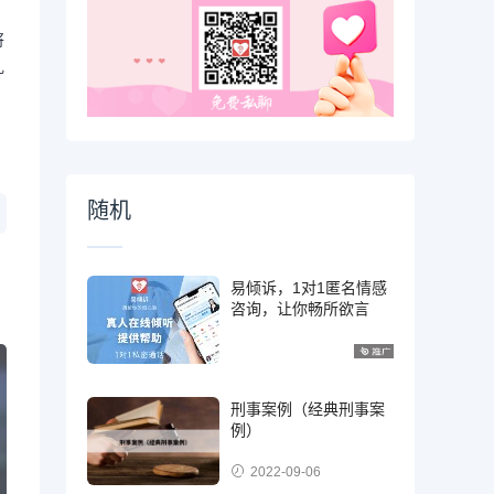
将
礼
随机
易倾诉，1对1匿名情感
咨询，让你畅所欲言
刑事案例（经典刑事案
例）
2022-09-06