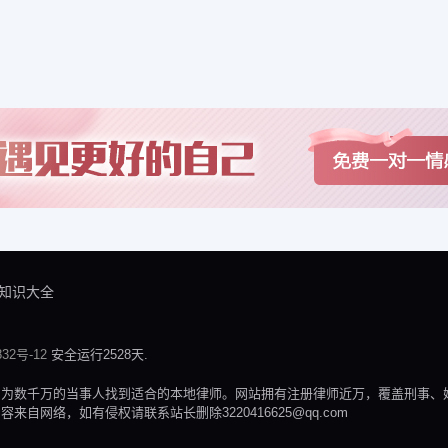
知识大全
32号-12
安全运行2528天.
，为数千万的当事人找到适合的本地律师。网站拥有注册律师近万，覆盖刑事、
网络，如有侵权请联系站长删除3220416625@qq.com