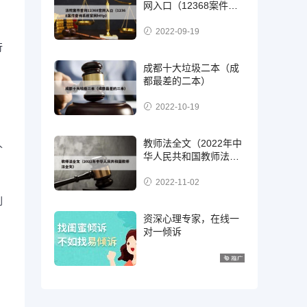
网入口（12368案件查
询系统官网http）
2022-09-19
行
成都十大垃圾二本（成
都最差的二本）
2022-10-19
教师法全文（2022年中
人
华人民共和国教师法全
文）
2022-11-02
别
资深心理专家，在线一
对一倾诉
。