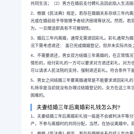
共同生活；（2）男方在婚前支付聘礼且因此陷入生活
2、根据《民法典》规定，若存在婚姻关系存续三年内
光或在婚前给予导致赠予者经济困境等状况。然而，若
婚后三年离婚女方起诉彩
为，一旦赠送即具有不可撤销性。
婚3年离婚彩礼
3、婚后三年内离婚，通常无需退回彩礼。彩礼通常为
况下需考虑退还： 虽已完成婚姻登记，但并未实际共处
4、不需要退还，男女双方结婚三年离婚的，在正常情
1、若已婚三载而离异，原则上
情形的，给付彩礼的一方可以要求对方退还彩礼，对方
可以请求人民法院的支持，强制退还彩礼。符合条件下
存在下列两种情形，则离异者可申请
5、男女之间结婚三年要离婚通常是不能要求退回彩礼
礼除非是当初就没有办理过结婚登记的，女方在这三年
册结婚，却未共同生活；（2）男方
困难的。
夫妻结婚三年后离婚彩礼钱怎么判?
入生活困...
1、夫妻结婚三年后离婚彩礼钱一般是不会被判决平等
产，不参与离婚时的共同分配，当然，在协议离婚中，
2、根据《民法典》规定，若存在婚姻关系存续三年内